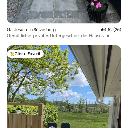
Gästesuite in Sölvesborg
Durchschnittl
4,62 (26)
Gemütliches privates Untergeschoss des Hauses - in
Strandnähe
Gäste-Favorit
Beliebter Gäste-Favorit.