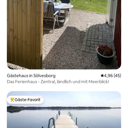
Gästehaus in Sölvesborg
Durchschnittl
4,96 (45)
Das Ferienhaus - Zentral, ländlich und mit Meerblick!
Gäste-Favorit
Beliebter Gäste-Favorit.