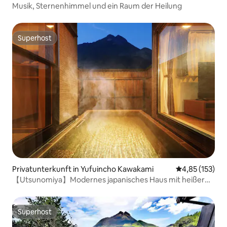
Musik, Sternenhimmel und ein Raum der Heilung
Superhost
Superhost
Privatunterkunft in Yufuincho Kawakami
Durchschnittl
4,85 (153)
【Utsunomiya】Modernes japanisches Haus mit heißer
Quelle
Superhost
Superhost