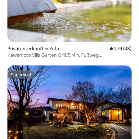
Privatunterkunft in Yufu
Durchschnitt
4,79 (48)
Kawamoto Villa Garten Grill/5 Min. Fußweg
ST/Kostenloser Parkplatz
Superhost
Superhost