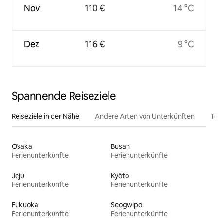
Nov
110 €
14 °C
Dez
116 €
9 °C
Spannende Reiseziele
Reiseziele in der Nähe
Andere Arten von Unterkünften
To
Ōsaka
Busan
Ferienunterkünfte
Ferienunterkünfte
Jeju
Kyōto
Ferienunterkünfte
Ferienunterkünfte
Fukuoka
Seogwipo
Ferienunterkünfte
Ferienunterkünfte