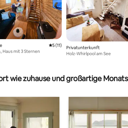
te
Durchschnittliche Bewertung: 5 von 5, 
5 (11)
Privatunterkunft
, Haus mit 3 Sternen
Holz-Whirlpool am See
Bewertung: 5 von 5, 10 Bewertungen
rt wie zuhause und großartige Monats