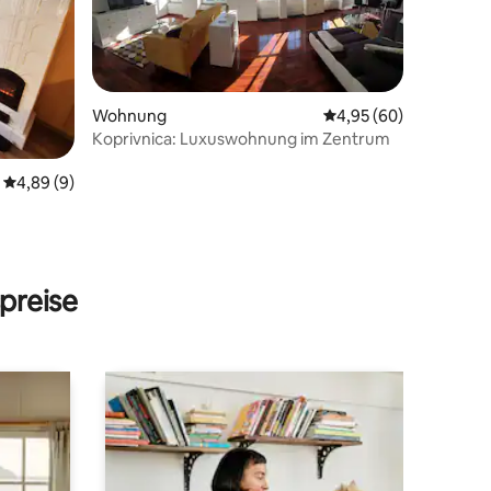
Wohnung
Durchschnittliche Be
4,95 (60)
Koprivnica: Luxuswohnung im Zentrum
11 Bewertungen
Durchschnittliche Bewertung: 4,89 von 5, 9 Bewertungen
4,89 (9)
preise