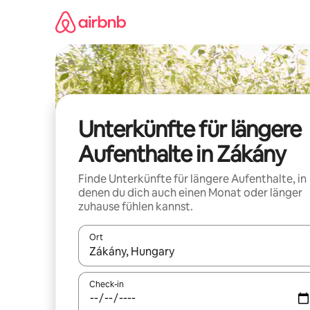
Zu
Inhalten
springen
Unterkünfte für längere
Aufenthalte in Zákány
Finde Unterkünfte für längere Aufenthalte, in
denen du dich auch einen Monat oder länger
zuhause fühlen kannst.
Ort
Wenn Ergebnisse verfügbar sind, navigiere mit d
Check-in