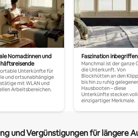
tale Nomad:innen und
Faszination inbegriffen
häftsreisende
Manchmal ist der ganze 
die Unterkunft. Von
rtable Unterkünfte für
Blockhütten an den Klip
ble und ortsunabhängige
bis hin zu ruhig gelegene
fstätige mit WLAN und
Hausbooten – diese
ellen Arbeitsbereichen.
Unterkünfte stecken voll
einzigartiger Merkmale.
ng und Vergünstigungen für längere A