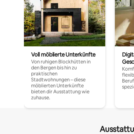
Voll möblierte Unterkünfte
Digi
Gesc
Von ruhigen Blockhütten in
den Bergen bis hin zu
Komfo
praktischen
flexi
Stadtwohnungen – diese
Beru
möblierten Unterkünfte
spezi
bieten dir Ausstattung wie
zuhause.
Ausstattu