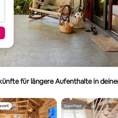
ünfte für längere Aufenthalte in dein
vorit
Superhost
vorit
Superhost