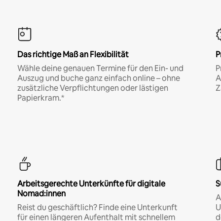
Das richtige Maß an Flexibilität
P
Wähle deine genauen Termine für den Ein- und
P
Auszug und buche ganz einfach online – ohne
A
zusätzliche Verpflichtungen oder lästigen
Z
Papierkram.*
Arbeitsgerechte Unterkünfte für digitale
S
Nomad:innen
A
Reist du geschäftlich? Finde eine Unterkunft
U
für einen längeren Aufenthalt mit schnellem
d