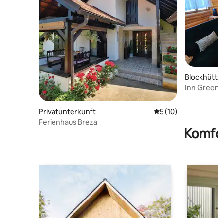
Blockhüt
Inn Green
Privatunterkunft
Durchschnittliche 
5 (10)
Ferienhaus Breza
Komfo