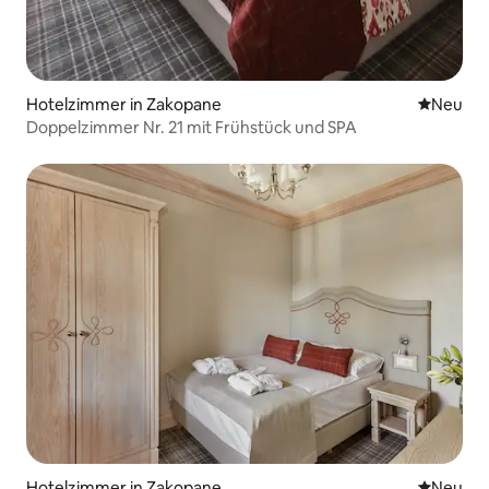
Hotelzimmer in Zakopane
Neue Unt
Neu
Doppelzimmer Nr. 21 mit Frühstück und SPA
Hotelzimmer in Zakopane
Neue Unt
Neu