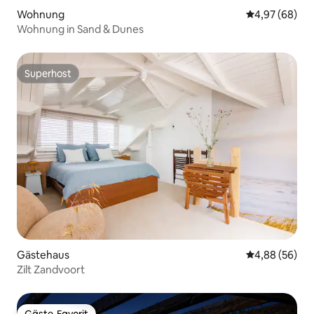
Wohnung
Durchschnittl
4,97 (68)
Wohnung in Sand & Dunes
Superhost
Superhost
Gästehaus
Durchschnittl
4,88 (56)
Zilt Zandvoort
Gäste-Favorit