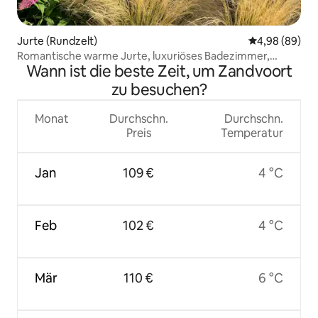
Jurte (Rundzelt)
Durchschnittl
4,98 (89)
Romantische warme Jurte, luxuriöses Badezimmer,
Wann ist die beste Zeit, um Zandvoort
kostenloses P
zu besuchen?
Monat
Durchschn.
Durchschn.
Preis
Temperatur
Jan
109 €
4 °C
Feb
102 €
4 °C
Mär
110 €
6 °C