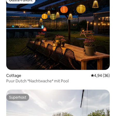
Gäste-Favorit
Cottage
Durchschnittl
4,94 (36)
Puur Dutch *Nachtwache* mit Pool
Superhost
Superhost