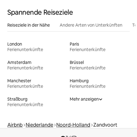
Spannende Reiseziele
Reiseziele in der Nähe
Andere Arten von Unterkünften
To
London
Paris
Ferienunterkünfte
Ferienunterkünfte
Amsterdam
Brüssel
Ferienunterkünfte
Ferienunterkünfte
Manchester
Hamburg
Ferienunterkünfte
Ferienunterkünfte
Straßburg
Mehr anzeigen
Ferienunterkünfte
Airbnb
Niederlande
Noord-Holland
Zandvoort