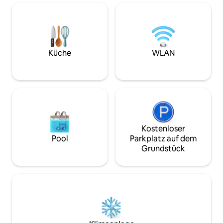
Stadtzentrums mit schönen
Restaurants. Der Supermarkt und die
Bäckerei sind zu Fuß erreichbar. Du
kannst kostenlos parken (1 Auto). Die
Nutzung von 4 Fahrrädern ist
inbegriffen. Von Noordwijk aus erreichst
Küche
WLAN
du Amsterdam, Leiden, Haarlem und
Den Haag bequem.
Kostenloser
Pool
Parkplatz auf dem
Grundstück