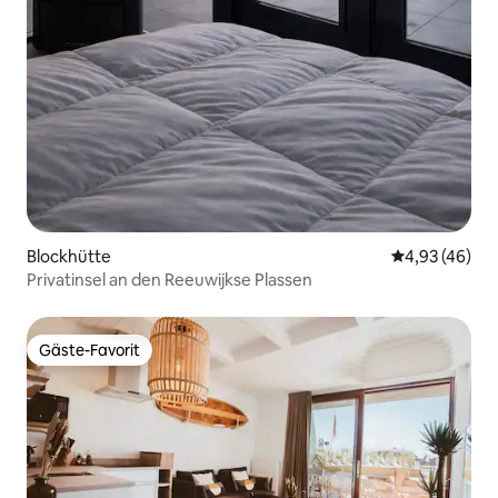
Blockhütte
Durchschnittl
4,93 (46)
Privatinsel an den Reeuwijkse Plassen
Gäste-Favorit
Gäste-Favorit