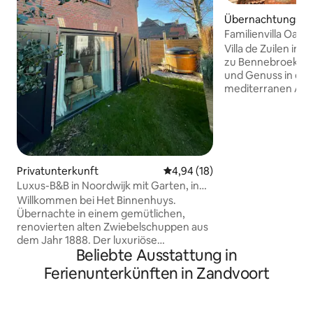
Übernachtungsmög
Familienvilla Oase
Villa de Zuilen in 
zu Bennebroek, ga
und Genuss in eine
mediterranen Atm
bei uns zu verbring
einzigartiges Erlebn
Entspannung bring
der Natur schmecken 
Eingangstore und 
zusammen ein att
Privatunterkunft
Durchschnittliche Bewertung: 
4,94 (18)
harmonisches Gan
Luxus-B&B in Noordwijk mit Garten, in
ist einfach, kraftv
Strandnähe
Willkommen bei Het Binnenhuys.
besonders für diej
Übernachte in einem gemütlichen,
das Gleichgewicht
renovierten alten Zwiebelschuppen aus
entdecken.
dem Jahr 1888. Der luxuriöse
Beliebte Ausstattung in
Glühbirnenschuppen verfügt über einen
eigenen Garten, eine komplette Küche,
Ferienunterkünften in Zandvoort
einen Whirlpool, zwei Schlafzimmer und
jeweils ein eigenes Bad. Du wohnst in der
Nähe des Strandes (1,5 km) und des