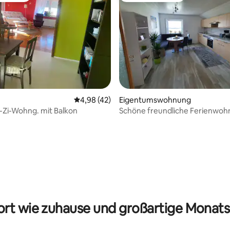
Durchschnittliche Bewertung: 4,98 von 5, 
4,98 (42)
Eigentumswohnung
-Zi-Wohng. mit Balkon
Schöne freundliche Ferienwo
direkt an der A7
ertung: 4,88 von 5, 17 Bewertungen
rt wie zuhause und großartige Monats