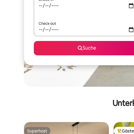
Check-out
Suche
Unterk
Superhost
Gäste
Superhost
Beliebte