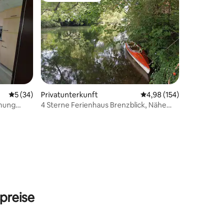
42 Bewertungen
Durchschnittliche Bewertung: 5 von 5, 34 Bewertungen
5 (34)
Privatunterkunft
Durchschnittliche Bew
4,98 (154)
hnung
4 Sterne Ferienhaus Brenzblick, Nähe
Legoland
preise