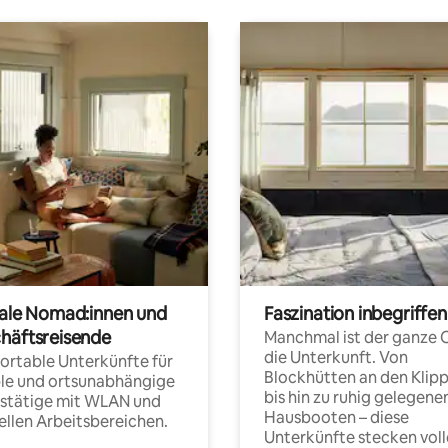
tale Nomad:innen und
Faszination inbegriffen
häftsreisende
Manchmal ist der ganze 
die Unterkunft. Von
rtable Unterkünfte für
Blockhütten an den Klip
ble und ortsunabhängige
bis hin zu ruhig gelegene
fstätige mit WLAN und
Hausbooten – diese
ellen Arbeitsbereichen.
Unterkünfte stecken voll