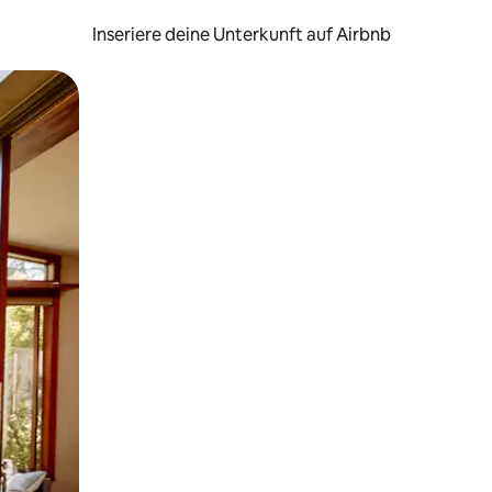
Inseriere deine Unterkunft auf Airbnb
h Berühren oder Wischgesten.