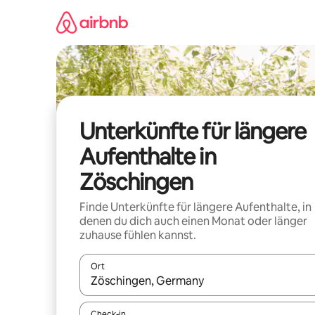
Zu
Inhalten
springen
Unterkünfte für längere
Aufenthalte in
Zöschingen
Finde Unterkünfte für längere Aufenthalte, in
denen du dich auch einen Monat oder länger
zuhause fühlen kannst.
Ort
Wenn Ergebnisse verfügbar sind, navigiere mit d
Check-in