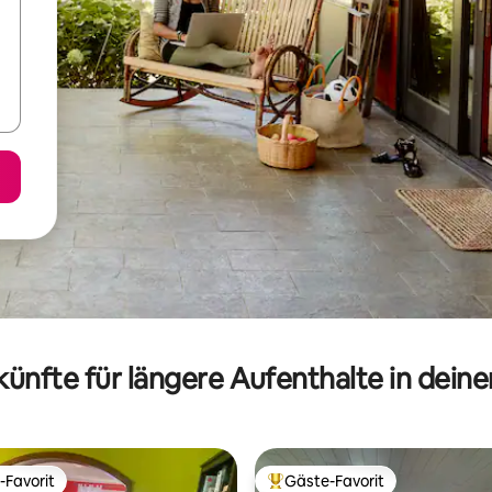
ünfte für längere Aufenthalte in dein
-Favorit
Gäste-Favorit
r Gäste-Favorit.
Beliebter Gäste-Favorit.