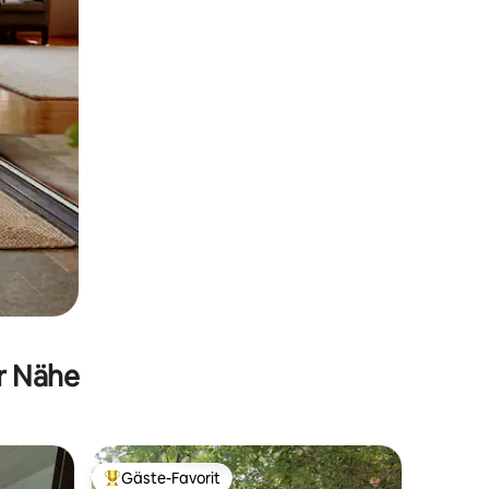
er Nähe
Gäste-Favorit
Beliebter Gäste-Favorit.