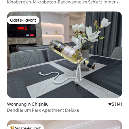
Kinobereich-Mikrobeton-Badewanne im Schlafzimmer •
Blick auf den Park
Gäste-Favorit
Gäste-Favorit
Wohnung in Chișinău
Durchschn
5 (14)
Dendrarium Park Apartment Deluxe
Gäste-Favorit