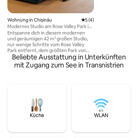
kannst. Auf der ersten Etage befinden
sich 2 Schlafzimm
Badezimmer ; im 2.
Wohnung in Chișinău
Durchschnittliche Bewertu
5 (4)
Wohnzimmer mit 
Modernes Studio am Rose Valley Park |
,Küche mit Geschi
Kingsize-Bett
komplettem Gesch
Entspanne dich in diesem modernen
Kochen. Klimaanla
und geräumigen 42 m² großen Studio,
Zimmer,warme Eta
nur wenige Schritte vom Rose Valley
der Gäste bei kal
Park entfernt, dem größten Park von
Beliebte Ausstattung in Unterkünften
Bettwäsche,Hand
Chișinău mit schönen Seen und
Mbit/s)
Wanderwegen. Genieße ein Kingsize-
mit Zugang zum See in Transnistrien
Bett, schnelles WLAN, Smart-TV,
Nespresso-Kaffee, Klimaanlage und
einen einfachen eigenständigen Check-
in. Das Haus befindet sich in einer
ruhigen, sicheren Wohnanlage mit rund
um die Uhr verfügbarem
Sicherheitsdienst. Supermärkte, Cafés,
Bäckereien, Apotheken und öffentliche
Verkehrsmittel sind ebenfalls nur einen
Küche
WLAN
kurzen Spaziergang entfernt. Perfekt
für Geschäfts- und Urlaubsaufenthalte.