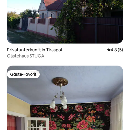
Privatunterkunft in Tiraspol
Durchschni
4,8 (5)
Gästehaus STUGA
Gäste-Favorit
Gäste-Favorit