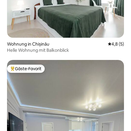
Wohnung in Chișinău
Durchschni
4,8 (5)
Helle Wohnung mit Balkonblick
Gäste-Favorit
Beliebter Gäste-Favorit.