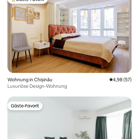
Beliebter Gäste-Favorit.
Wohnung in Chișinău
Durchschnittl
4,98 (57)
Luxuriöse Design-Wohnung
Gäste-Favorit
Gäste-Favorit