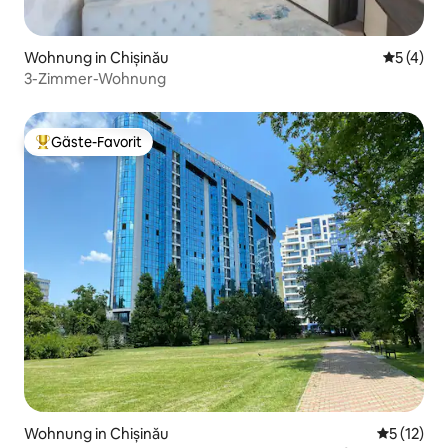
Wohnung in Chișinău
Durchsch
5 (4)
3-Zimmer-Wohnung
Gäste-Favorit
Beliebter Gäste-Favorit.
Wohnung in Chișinău
Durchschn
5 (12)