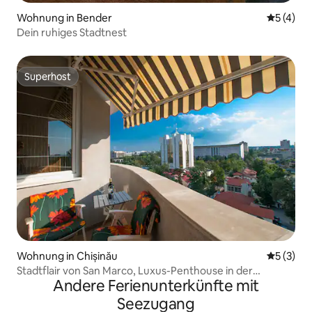
Wohnung in Bender
Durchsch
5 (4)
Dein ruhiges Stadtnest
Superhost
Superhost
Wohnung in Chișinău
Durchsch
5 (3)
Stadtflair von San Marco, Luxus-Penthouse in der
Andere Ferienunterkünfte mit
Innenstadt
Seezugang