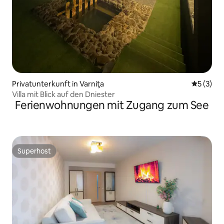
Privatunterkunft in Varniţa
Durchsch
5 (3)
Villa mit Blick auf den Dniester
Ferienwohnungen mit Zugang zum See
Superhost
Superhost