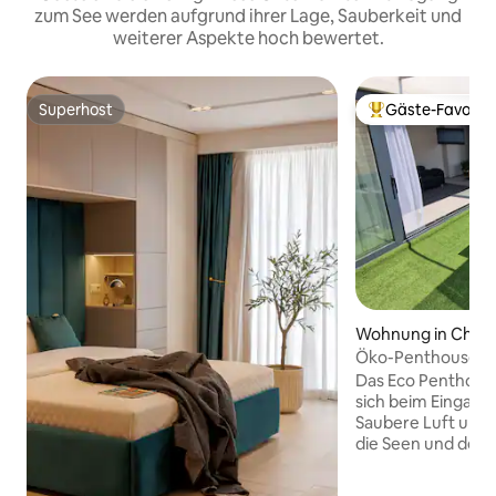
zum See werden aufgrund ihrer Lage, Sauberkeit und
weiterer Aspekte hoch bewertet.
Superhost
Gäste-Favorit
Superhost
Beliebter Gäste-F
Wohnung in Chiși
Öko-Penthouse un
Das Eco Penthous
sich beim Eingang
Saubere Luft und 
die Seen und den 
den Sonnenaufgan
warme Dusche au