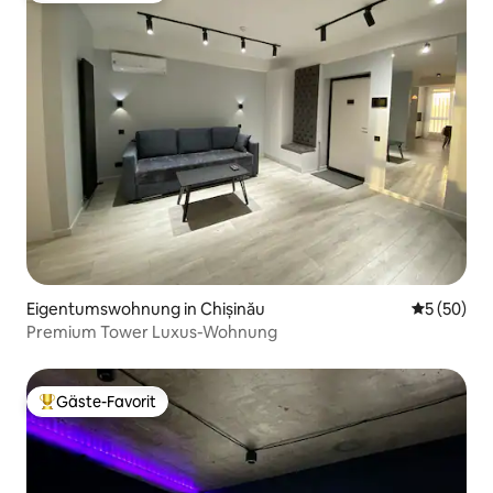
Eigentumswohnung in Chișinău
Durchschni
5 (50)
Premium Tower Luxus-Wohnung
Gäste-Favorit
Beliebter Gäste-Favorit.