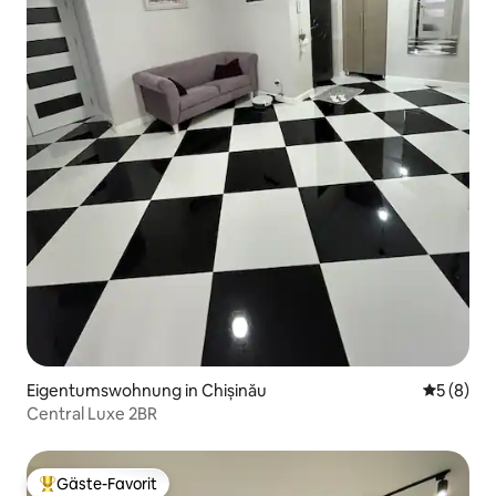
Eigentumswohnung in Chișinău
Durchschn
5 (8)
Central Luxe 2BR
Gäste-Favorit
Beliebter Gäste-Favorit.