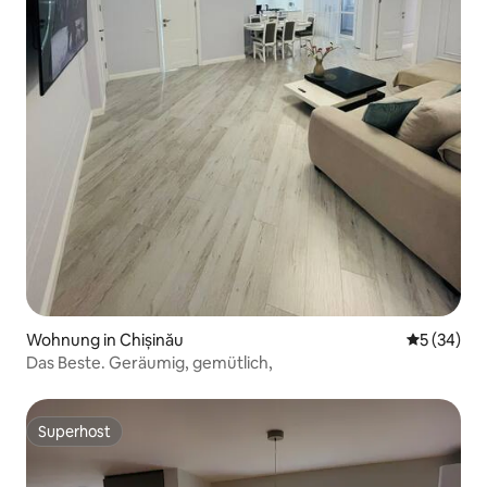
Wohnung in Chișinău
Durchschni
5 (34)
Das Beste. Geräumig, gemütlich,
Superhost
Superhost