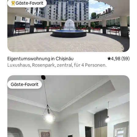
Gäste-Favorit
Beliebter Gäste-Favorit.
Eigentumswohnung in Chișinău
Durchschnittl
4,98 (59)
Luxushaus, Rosenpark, zentral, für 4 Personen.
Gäste-Favorit
Gäste-Favorit