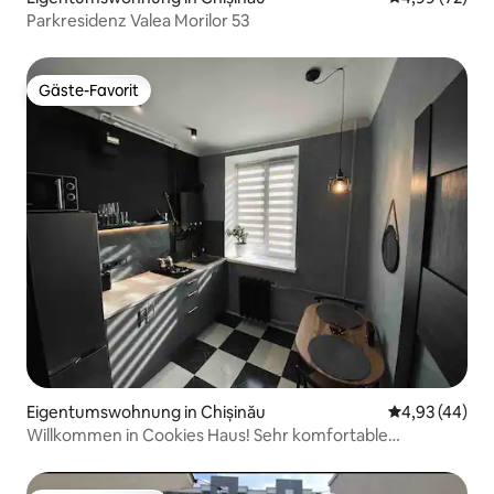
Parkresidenz Valea Morilor 53
Gäste-Favorit
Gäste-Favorit
Eigentumswohnung in Chișinău
Durchschnittl
4,93 (44)
Willkommen in Cookies Haus! Sehr komfortable
Unterkunft.