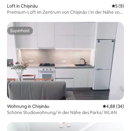
Loft in Chișinău
Durchschn
5 (9)
Premium-Loft im Zentrum von Chișinău | In der Nähe von
MallDova
Superhost
Superhost
Wohnung in Chișinău
Durchschnittl
4,88 (34)
Schöne Studiowohnung/ in der Nähe des Parks/ WLAN