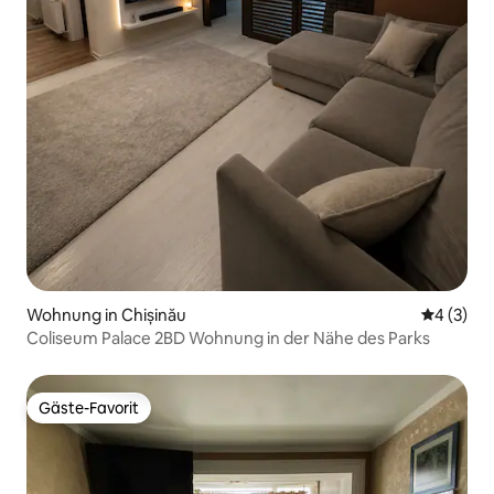
Wohnung in Chișinău
Durchschn
4 (3)
Coliseum Palace 2BD Wohnung in der Nähe des Parks
Gäste-Favorit
Gäste-Favorit