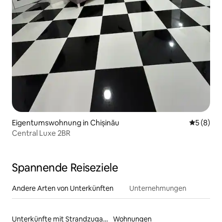
Eigentumswohnung in Chișinău
Durchschn
5 (8)
Central Luxe 2BR
Spannende Reiseziele
Andere Arten von Unterkünften
Unternehmungen
Unterkünfte mit Strandzugang
Wohnungen