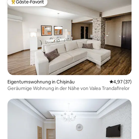
Gäste-Favorit
Beliebter Gäste-Favorit.
Eigentumswohnung in Chișinău
Durchschnitt
4,97 (37)
Geräumige Wohnung in der Nähe von Valea Trandafirelor