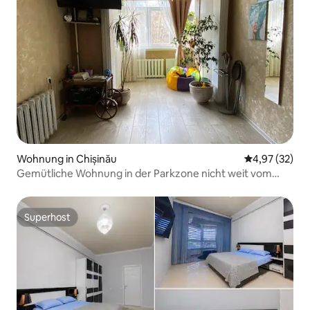
Wohnung in Chișinău
Durchschnitt
4,97 (32)
Gemütliche Wohnung in der Parkzone nicht weit vom
Zentrum
Superhost
Superhost