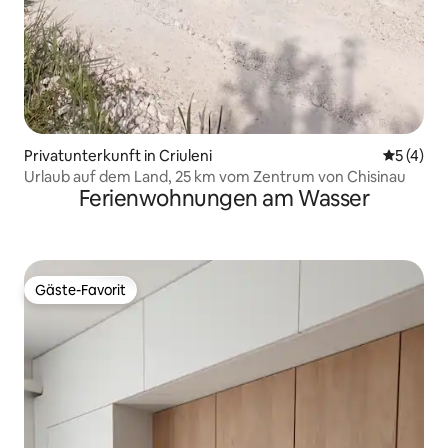
Privatunterkunft in Criuleni
Durchsch
5 (4)
Urlaub auf dem Land, 25 km vom Zentrum von Chisinau
Ferienwohnungen am Wasser
Gäste-Favorit
Gäste-Favorit