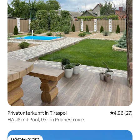
Privatunterkunft in Tiraspol
Durchschnittl
4,96 (27)
HAUS mit Pool, Grill in Pridnestrovie
Gäste-Favorit