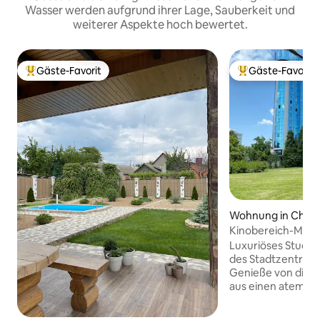
Wasser werden aufgrund ihrer Lage, Sauberkeit und
weiterer Aspekte hoch bewertet.
Gäste-Favorit
Gäste-Favorit
Beliebter Gäste-Favorit.
Beliebter Gäste-F
Wohnung in Chiși
Kinobereich-Mik
Schlafzimmer • Bli
Luxuriöses Studi
des Stadtzentrums
Genieße von dies
aus einen atember
den größten Dend
Apartment verfüg