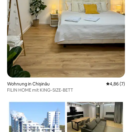
Wohnung in Chișinău
Durchschnitt
4,86 (7)
FILIN HOME mit KING-SIZE-BETT