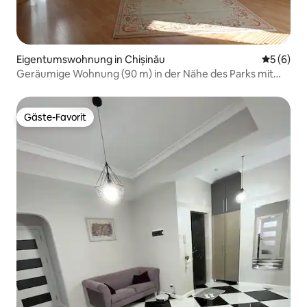
Eigentumswohnung in Chișinău
Durchschn
5 (6)
Geräumige Wohnung (90 m) in der Nähe des Parks mit
drei Seen
Gäste-Favorit
Gäste-Favorit