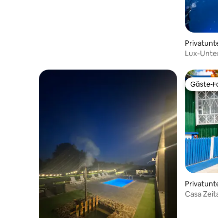
Privatunt
Lux-Unte
Gäste-Fa
Gäste-Fa
Privatunt
Casa Zeit
Eskapade