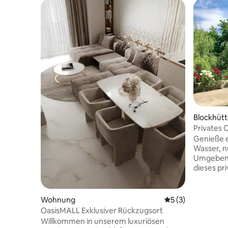
Blockhütt
Privates 
Genieße 
Wasser, n
Umgeben v
dieses pr
Schlafzi
Badezimme
Küche. Du
Wohnung
Durchschnittliche
5 (3)
separaten
OasisMALL Exklusiver Rückzugsort
traditione
Willkommen in unserem luxuriösen
einem Gri