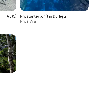
Durchschnittliche Bewertung: 5 von 5, 5 Bewertungen
5 (5)
Privatunterkunft in Durleşti
34 Bewertungen
Prive Villa
25 Bewertungen