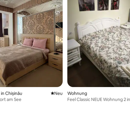
in Chișinău
Neue Unterkunft
Neu
Wohnung
ort am See
Feel Classic NEUE Wohnung 2 i
von Park und See in Rascani