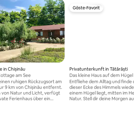
Gäste-Favorit
Gäste-Favorit
e in Chișinău
Privatunterkunft in Tătărăști
Cottage am See
Das kleine Haus auf dem Hügel
einen ruhigen Rückzugsort am
Entfliehe dem Alltag und finde d
ur 9 km von Chișinău entfernt.
dieser Ecke des Himmels wieder
on Natur und Licht, verfügt
einem Hügel liegt, mitten im H
ivate Ferienhaus über ein
Natur. Stell dir deine Morgen au
mmer, ein Wohnzimmer, 2
geräumigen Terrasse vor. Am
r und eine voll ausgestattete
kannst du ein Barbecue unter 
 kannst dich in einem
Sternen organisieren, mit frisc
 Bewertung: 5 von 5, 3 Bewertungen
 Speise-Café mit einem
und voller Stille. Innenraum mit
llen Herd, einem Pavillon mit
Akzenten und modernem Komfo
llplatz und einer Sauna für
ob du auf der Suche nach Abe