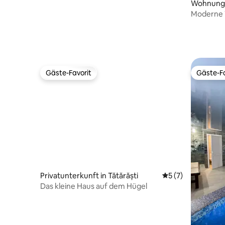
Wohnung
Moderne
Gäste-Favorit
Gäste-Fa
Gäste-Favorit
Gäste-Fa
Privatunterkunft in Tătărăști
Durchschnittliche
5 (7)
Das kleine Haus auf dem Hügel