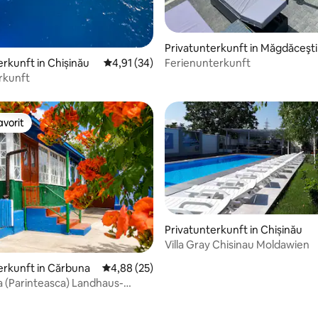
Privatunterkunft in Măgdăceşti
erkunft in Chișinău
Durchschnittliche Bewertung: 4,91 von 5, 
4,91 (34)
Ferienunterkunft
rkunft
vorit
vorit
Privatunterkunft in Chișinău
Villa Gray Chisinau Moldawien
erkunft in Cărbuna
Durchschnittliche Bewertung: 4,88 von 5, 
4,88 (25)
a (Parinteasca) Landhaus-