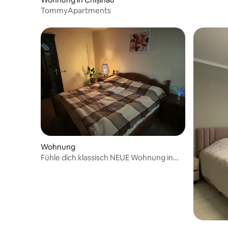
TommyApartments
Wohnung
Fühle dich klassisch NEUE Wohnung in
der Nähe von Park und See Rascani