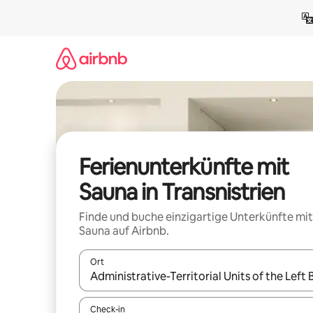
Zu
Inhalten
springen
Ferienunterkünfte mit
Sauna in Transnistrien
Finde und buche einzigartige Unterkünfte mit
Sauna auf Airbnb.
Ort
Wenn Ergebnisse verfügbar sind, navigiere mit d
Check-in