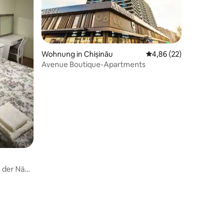
Wohnung in Chișinău
Durchschnittliche Be
4,86 (22)
Avenue Boutique-Apartments
n der Nähe