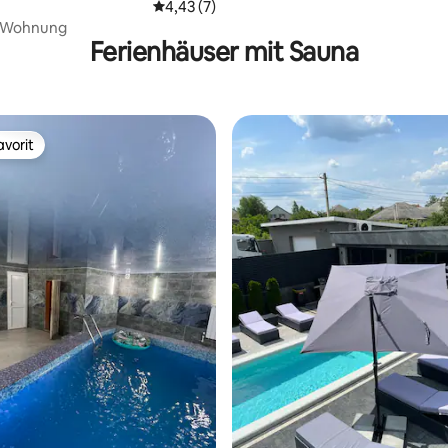
Durchschnittliche Bewertung: 4,43 von 5,
4,43 (7)
 Wohnung
Ferienhäuser mit Sauna
vorit
vorit
 Bewertung: 5 von 5, 7 Bewertungen