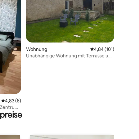
45 Bewertungen
Wohnung
Durchschnittliche Bew
4,84 (101)
Unabhängige Wohnung mit Terrasse und
Garten
Durchschnittliche Bewertung: 4,83 von 5, 6 Bewertungen
4,83 (6)
m Zentrum
preise