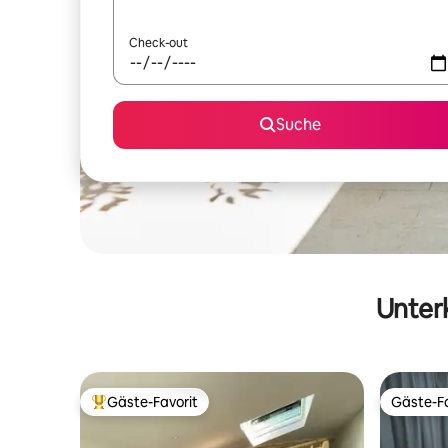
Check-out
Suche
Unterk
Gäste-Favorit
Gäste-Fa
Beliebter Gäste-Favorit.
Gäste-Fa