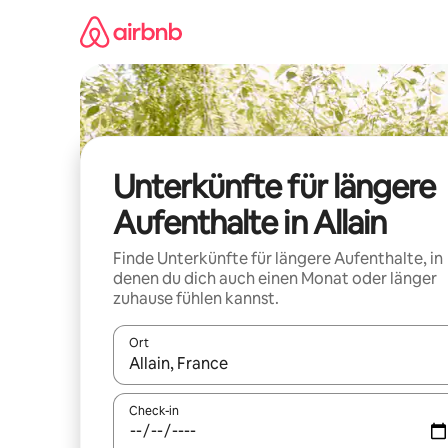
Zu
Inhalten
springen
Unterkünfte für längere
Aufenthalte in Allain
Finde Unterkünfte für längere Aufenthalte, in
denen du dich auch einen Monat oder länger
zuhause fühlen kannst.
Ort
Wenn Ergebnisse verfügbar sind, navigiere mit d
Check-in