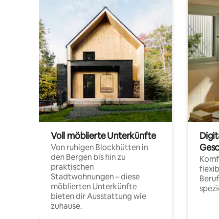
Voll möblierte Unterkünfte
Digi
Gesc
Von ruhigen Blockhütten in
den Bergen bis hin zu
Komfo
praktischen
flexi
Stadtwohnungen – diese
Beru
möblierten Unterkünfte
spezi
bieten dir Ausstattung wie
zuhause.