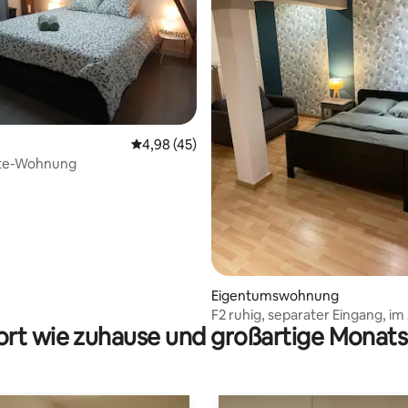
Durchschnittliche Bewertung: 4,98 von 5, 
4,98 (45)
te-Wohnung
ertung: 4,96 von 5, 28 Bewertungen
Eigentumswohnung
F2 ruhig, separater Eingang, i
rt wie zuhause und großartige Monats
von Toul