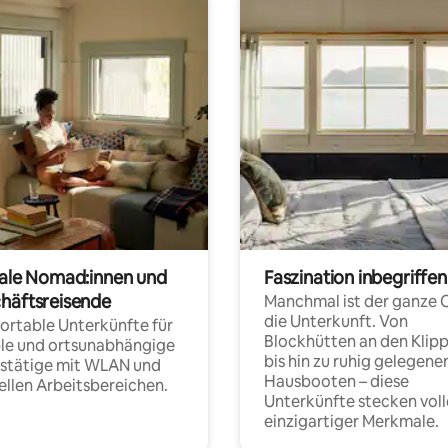
tale Nomad:innen und
Faszination inbegriffen
häftsreisende
Manchmal ist der ganze 
die Unterkunft. Von
rtable Unterkünfte für
Blockhütten an den Klip
ble und ortsunabhängige
bis hin zu ruhig gelegene
fstätige mit WLAN und
Hausbooten – diese
ellen Arbeitsbereichen.
Unterkünfte stecken voll
einzigartiger Merkmale.