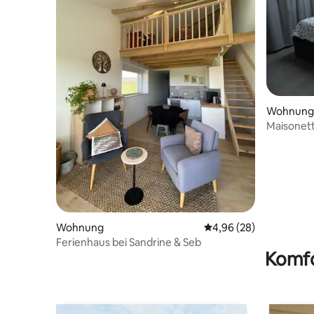
Wohnung
Maisonet
Wohnung
Durchschnittliche Bew
4,96 (28)
Ferienhaus bei Sandrine & Seb
Komfo