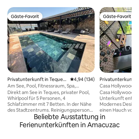
Gäste-Favorit
Gäste-Favorit
Gäste-Favorit
Gäste-Favorit
Privatunterkunft in Teques
Durchschnittliche Bewertung: 4
4,94 (134)
Privatunterkunft i
quitengo
pec
Am See, Pool, Fitnessraum, Spa,
Casa Hollywood (pr
Spielzimmer, Karaoke
Direkt am See in Teques, privater Pool,
Casa Hollywood ist
Whirlpool für 5 Personen, 4
Unterkunft entwo
Schlafzimmer mit 7 Betten. In der Nähe
Modernes Design 
des Stadtzentrums. Reinigungspersonal
einen Hauch von R
Beliebte Ausstattung in
vor Ort (inklusive) Automatisches Tor,
Eleganz, die an Pa
Unterkunft mit Privatsphäre für deine
denken, die einen
Ferienunterkünften in Amacuzac
Gruppe. Beobachte die
suchen, aber ohne
atemberaubenden Sonnenaufgänge
verzichten, den si