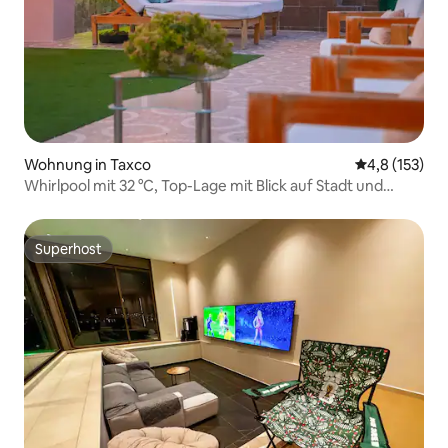
Wohnung in Taxco
Durchschnitt
4,8 (153)
Whirlpool mit 32 °C, Top-Lage mit Blick auf Stadt und
Berge
Superhost
Superhost