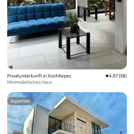
Privatunterkunft in Xochitepec
Durchschnittl
4,97 (58)
Minimalistisches Haus
Superhost
Superhost