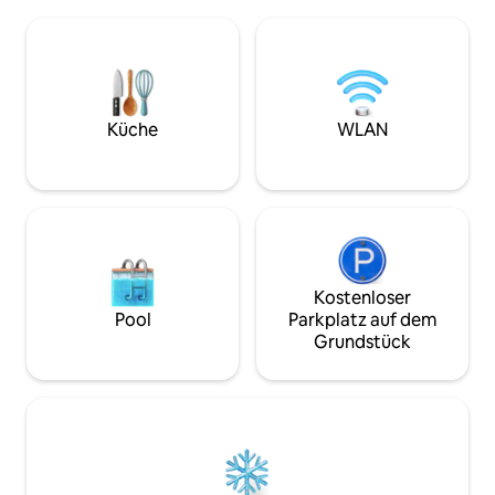
von jedem Zimmer im Haus aus. Wir
Voll ausgestattet.
haben ein neues überdachtes
für lange Jahresz
Fitnessstudio im Freien mit Laufband
mit Klimaanlage u
und Kraftcenter. Yogamatten. Und Spa
Hochgeschwindigk
für Massagen Wir haben auch gerade
ausgestattet ist. Der private beheizte
ein separates Spielzimmer auf dem
Pool ermöglicht es
Grundstück mit Tischtennis,
oder Sommer zu e
Küche
WLAN
Tischfußball, Karaoke, Kartentisch und
Tag voller Partys 
TV/Stereoanlage fertiggestellt.
Kostenloser
Pool
Parkplatz auf dem
Grundstück