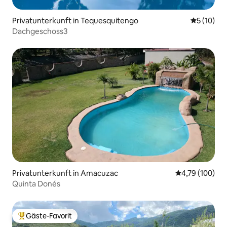
Privatunterkunft in Tequesquitengo
Durchschn
5 (10)
Dachgeschoss3
Privatunterkunft in Amacuzac
Durchschnittl
4,79 (100)
Quinta Donés
Gäste-Favorit
Beliebter Gäste-Favorit.