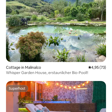
Cottage in Malinalco
Durchschnitt
4,95 (73)
Whisper Garden House, erstaunlicher Bio-Pool!!
Superhost
Superhost