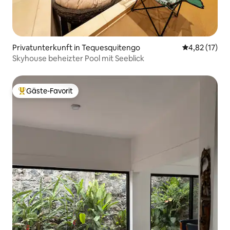
Privatunterkunft in Tequesquitengo
Durchschnitt
4,82 (17)
Skyhouse beheizter Pool mit Seeblick
Gäste-Favorit
Beliebter Gäste-Favorit.