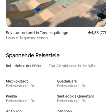
Privatunterkunft in Tequesquitengo
Durchschnittl
4,88 (77)
Haus in Tequesquitengo
Spannende Reiseziele
Reiseziele in der Nähe
Top-Attraktionen in der Nähe
Mexiko-Stadt
Guadalajara
Ferienunterkünfte
Ferienunterkünfte
Puebla
Santiago de Querétaro
Ferienunterkünfte
Ferienunterkünfte
Acapulco
Zapopan