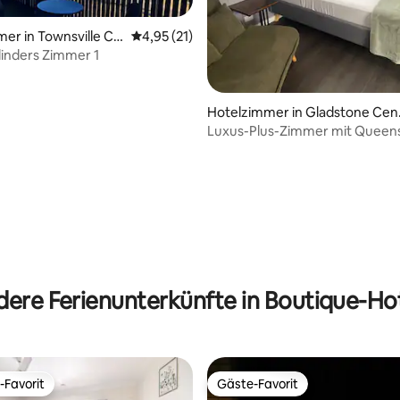
er in Townsville Cit
Durchschnittliche Bewertung: 4,95 von 5, 
4,95 (21)
linders Zimmer 1
ertung: 4,94 von 5, 31 Bewertungen
Hotelzimmer in Gladstone Cen
al
Luxus-Plus-Zimmer mit Queens
in der Glenlyon Lodge
ere Ferienunterkünfte in Boutique-Ho
-Favorit
Gäste-Favorit
r Gäste-Favorit.
Gäste-Favorit