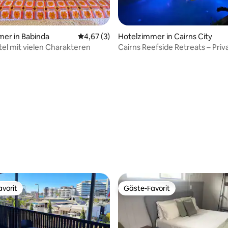
ertung: 4,83 von 5, 30 Bewertungen
er in Babinda
Durchschnittliche Bewertung: 4,67 von 5,
4,67 (3)
Hotelzimmer in Cairns City
tel mit vielen Charakteren
Cairns Reefside Retreats – Priv
Hotelzimmer
vorit
Gäste-Favorit
vorit
Gäste-Favorit