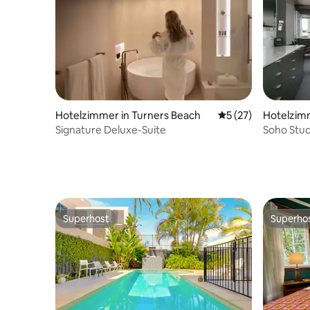
Hotelzimmer in Turners Beach
Durchschnittliche 
5 (27)
Hotelzimm
Signature Deluxe-Suite
Soho Stu
Superhost
Superho
Superhost
Superho