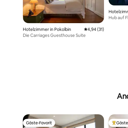
Hotelzimm
y
Hub auf F
Hotelzimmer in Pokolbin
Durchschnittliche Bew
4,94 (31)
Die Carriages Guesthouse Suite
And
Gäste-Favorit
Gäste
Gäste-Favorit
Beliebte