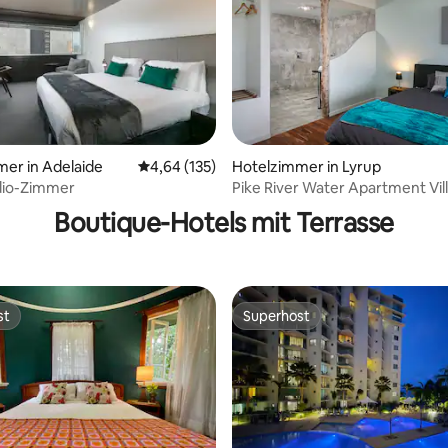
Bewertung: 5 von 5, 27 Bewertungen
er in Adelaide
Durchschnittliche Bewertung: 4,64 von 5, 1
4,64 (135)
Hotelzimmer in Lyrup
dio-Zimmer
Pike River Water Apartment Vill
Schlafzimmer
Boutique-Hotels mit Terrasse
st
Superhost
st
Superhost