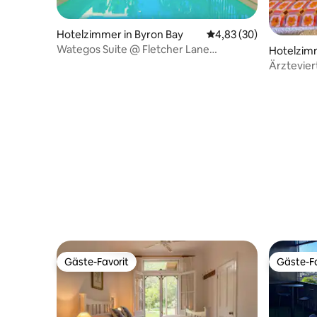
Hotelzimmer in Byron Bay
Durchschnittliche Bew
4,83 (30)
Wategos Suite @ Fletcher Lane
Hotelzimm
Boutique-Aufenthalt
Ärztevier
Gäste-Favorit
Gäste-Fa
Gäste-Favorit
Gäste-Fa