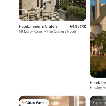
Hotelzimmer in Crafers
Durchschnittliche Bew
4,95 (73)
Mt Lofty Room – The Crafers Hotel
Hotelzim
h
Hawley Ho
am Stran
Gäste-Favorit
Superho
Beliebter Gäste-Favorit.
Superho