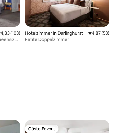
urchschnittliche Bewertung: 4,83 von 5, 103 Bewertungen
4,83 (103)
Hotelzimmer in Darlinghurst
Durchschnittliche Be
4,87 (53)
ueensize-
Petite Doppelzimmer
83 Bewertungen
Gäste-Favorit
Gäste-Favorit