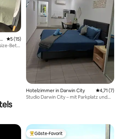
21 Bewertungen
tr
Durchschnittliche Bewertung: 5 von 5, 15 Bewertungen
5 (15)
ize-Bett
Hotelzimmer in Darwin City
Durchschnittliche B
4,71 (7)
Studio Darwin City – mit Parkplatz und
tels
wöchentlichem Service
Gäste-Favorit
Beliebter Gäste-Favorit.