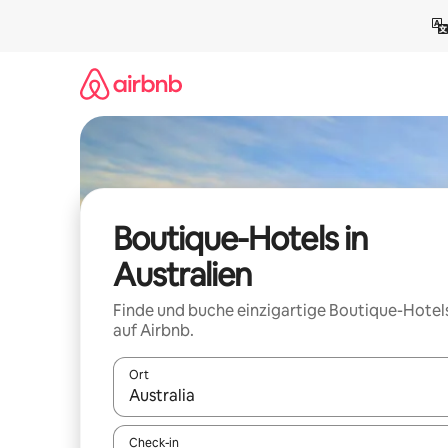
Zu
Inhalten
springen
Boutique-Hotels in
Australien
Finde und buche einzigartige Boutique-Hotel
auf Airbnb.
Ort
Wenn Ergebnisse verfügbar sind, navigiere mit d
Check-in