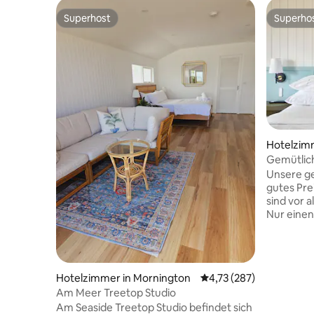
Superhost
Superho
Superhost
Superho
Hotelzimm
eads
Gemütlich
Unsere ge
gutes Pre
sind vor a
Nur einen
entfernt,
hat, geni
tropisch
Annehmli
Hotelzimmer in Mornington
Durchschnittliche Bewe
4,73 (287)
Salzwasse
Am Meer Treetop Studio
Grillhäus
Am Seaside Treetop Studio befindet sich
und koste