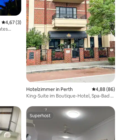
 3 Bewertungen
Durchschnittliche Bewertung: 4,67 von 5, 3 Bewertungen
4,67 (3)
ates
Hotelzimmer in Perth
Durchschnittliche Be
4,88 (86)
King-Suite im Boutique-Hotel, Spa-Bad &
Balkon
Superhost
Superhost