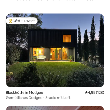
Gäste-Favorit
Beliebter Gäste-Favorit.
Blockhütte in Mudgee
Durchschnittl
4,95 (128)
Gemütliches Designer-Studio mit Loft