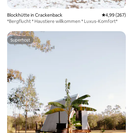
Blockhütte in Crackenback
Durchschnittli
4,99 (267)
*Bergflucht * Haustiere willkommen * Luxus-Komfort*
Superhost
Superhost