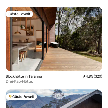
Gäste-Favorit
Gäste-Favorit
Blockhütte in Taranna
Durchschnittli
4,95 (320)
Drei-Kap-Hütte.
Gäste-Favorit
Beliebter Gäste-Favorit.