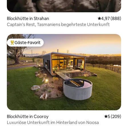
Blockhütte in Strahan
Durchschnittli
4,97 (888)
Captain's Rest, Tasmaniens begehrteste Unterkunft
Gäste-Favorit
Beliebter Gäste-Favorit.
Blockhütte in Cooroy
Durchschnit
5 (209)
Luxuriöse Unterkunft im Hinterland von Noosa