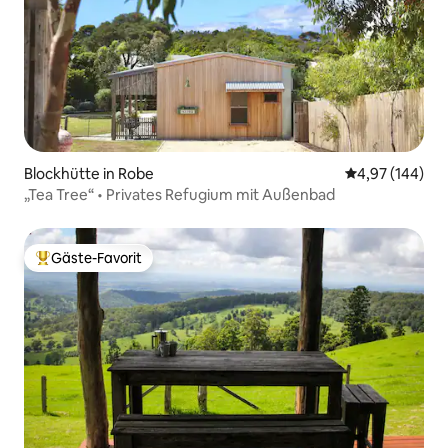
Blockhütte in Robe
Durchschnittli
4,97 (144)
„Tea Tree“ • Privates Refugium mit Außenbad
Gäste-Favorit
Beliebter Gäste-Favorit.