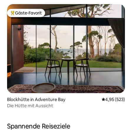
Gäste-Favorit
Beliebter Gäste-Favorit.
Blockhütte in Adventure Bay
Durchschnittli
4,95 (523)
Die Hütte mit Aussicht
Spannende Reiseziele