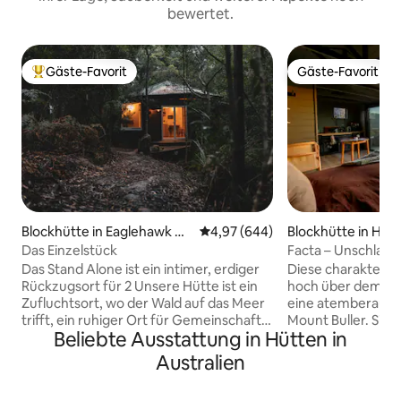
bewertet.
Gäste-Favorit
Gäste-Favorit
Beliebter Gäste-Favorit.
Gäste-Favorit
Blockhütte in Eaglehawk Ne
Durchschnittliche Bewertung: 4
4,97 (644)
Blockhütte in Ho
ck
Das Einzelstück
Facta – Unschlagba
Sonnenuntergang 
Das Stand Alone ist ein intimer, erdiger
Diese charaktervol
Rückzugsort für 2 Unsere Hütte ist ein
hoch über dem Lak
Zufluchtsort, wo der Wald auf das Meer
eine atemberaube
trifft, ein ruhiger Ort für Gemeinschaft
Mount Buller. Sie i
Beliebte Ausstattung in Hütten in
und Wiederverbindung mit der Natur.
Rückzugsort für de
Inmitten der salzigen Luft und des
sich nach Privatsp
Australien
Vogelgesangs blickt unser Bett auf die
besonderen Atmos
Bäume und eine tiefe Badewanne mit
echten Verbindung