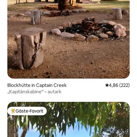
Blockhütte in Captain Creek
Durchschnittli
4,86 (222)
„Kapitänskabine“ – autark
Gäste-Favorit
Beliebter Gäste-Favorit.