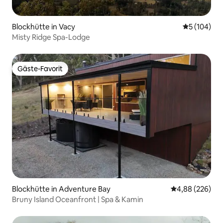
Blockhütte in Vacy
Durchschnit
5 (104)
Misty Ridge Spa-Lodge
Gäste-Favorit
Gäste-Favorit
Blockhütte in Adventure Bay
Durchschnittli
4,88 (226)
Bruny Island Oceanfront | Spa & Kamin