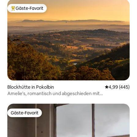
Gäste-Favorit
Beliebter Gäste-Favorit.
Blockhütte in Pokolbin
Durchschnittli
4,99 (445)
Amelie's, romantisch und abgeschieden mit
atemberaubender Aussicht
Gäste-Favorit
Gäste-Favorit