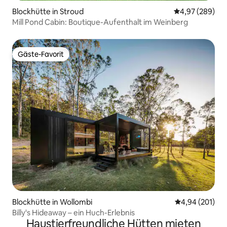
Blockhütte in Stroud
Durchschnittli
4,97 (289)
Mill Pond Cabin: Boutique-Aufenthalt im Weinberg
Gäste-Favorit
Gäste-Favorit
Blockhütte in Wollombi
Durchschnittli
4,94 (201)
Billy's Hideaway – ein Huch-Erlebnis
Haustierfreundliche Hütten mieten