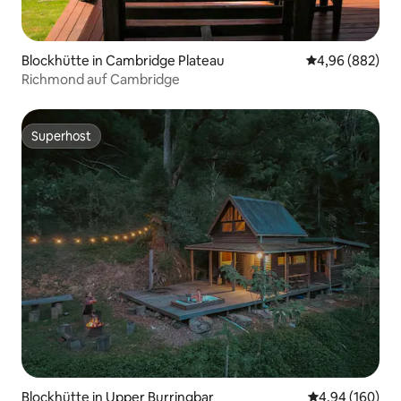
Blockhütte in Cambridge Plateau
Durchschnittli
4,96 (882)
Richmond auf Cambridge
Superhost
Superhost
Blockhütte in Upper Burringbar
Durchschnittli
4,94 (160)