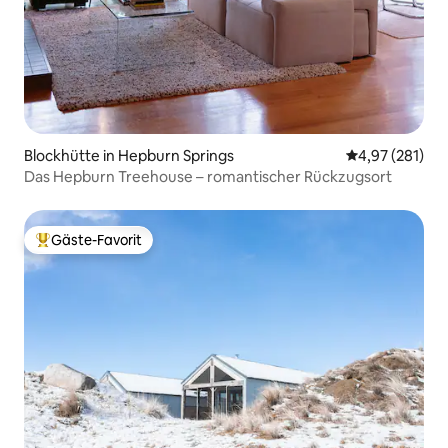
Blockhütte in Hepburn Springs
Durchschnittl
4,97 (281)
Das Hepburn Treehouse – romantischer Rückzugsort
Gäste-Favorit
Beliebter Gäste-Favorit.