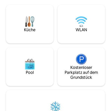
unbegrenzt heißem Wasser.
sehnen. Umgeben
Bescheidenes Leben im Luxus, der
Natur verbindet e
Holzofen hält die Dinge gemütlich und
mit durchdachtem
belgische Kissen sind perfekt, um sich
entspannte Morge
abends auszustrecken. Das Hotel liegt in
Whirlpool und unv
der verschlafenen Lufra Cove, einer
unter dem Sternen
magischen Ecke von Eaglehawk Neck.
dem du durchatm
Küche
WLAN
Folge uns unter
und einen der be
@thestandalonetasmania
Ausblicke der Reg
Kostenloser
Pool
Parkplatz auf dem
Grundstück