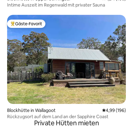
Intime Auszeit im Regenwald mit privater Sauna
Gäste-Favorit
Beliebter Gäste-Favorit.
Blockhütte in Wallagoot
Durchschnittli
4,99 (196)
Rückzugsort auf dem Land an der Sapphire Coast
Private Hütten mieten