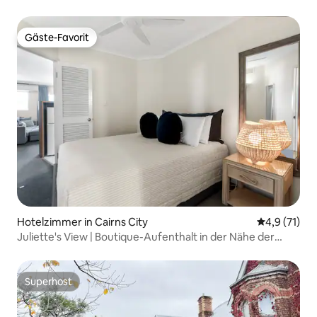
Gäste-Favorit
Gäste-Favorit
Hotelzimmer in Cairns City
Durchschnit
4,9 (71)
Juliette's View | Boutique-Aufenthalt in der Nähe der
Esplanade
Superhost
Superhost