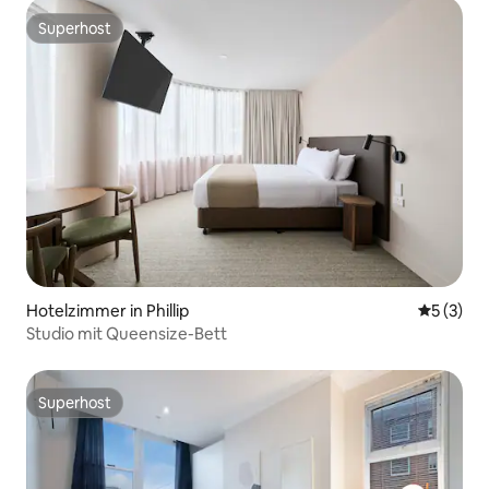
Superhost
Superhost
Hotelzimmer in Phillip
Durchsch
5 (3)
Studio mit Queensize-Bett
Superhost
Superhost