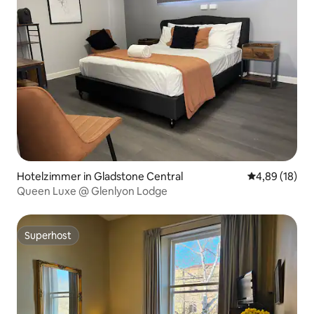
Hotelzimmer in Gladstone Central
Durchschnitt
4,89 (18)
Queen Luxe @ Glenlyon Lodge
Superhost
Superhost