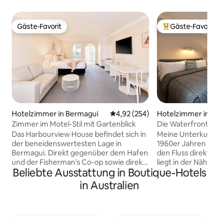
Gäste-Favorit
Gäste-Favorit
Gäste-Favorit
Beliebter Gäste-F
Hotelzimmer in Bermagui
Durchschnittliche Bewertung: 4
4,92 (254)
Hotelzimmer in W
Zimmer im Motel-Stil mit Gartenblick
Die Waterfront W
Das Harbourview House befindet sich in
Meine Unterkunft 
der beneidenswertesten Lage in
1960er Jahren mit 
Bermagui. Direkt gegenüber dem Hafen
den Fluss direkt vo
und der Fisherman's Co-op sowie direkt
liegt in der Nähe 
Beliebte Ausstattung in Boutique-Hotels
neben dem 18-Loch-Golfplatz & Club.
Restaurants und S
Nur einen kurzen Spaziergang vom Dorf
familienfreundlich
in Australien
entfernt und umgeben von vielen
wirst meine Unter
goldenen Stränden, für die Bermagui
der Lage – direkt
bekannt ist. Das Harbourview House
freundlichen Serv
liegt in der Nähe vieler
Gemütlichkeit. Me