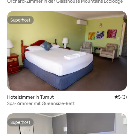
Orchard-Zimmer in der Glasshouse Mountains Ecolodge
Superhost
Superhost
Hotelzimmer in Tumut
Durchsch
5 (3)
Spa-Zimmer mit Queensize-Bett
Superhost
Superhost