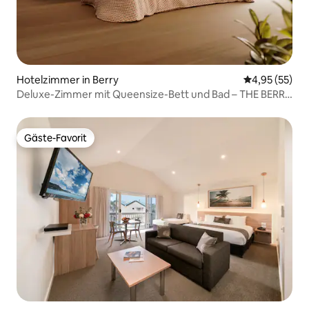
Hotelzimmer in Berry
Durchschnitt
4,95 (55)
Deluxe-Zimmer mit Queensize-Bett und Bad – THE BERRY
VIEW Motel
Gäste-Favorit
Gäste-Favorit