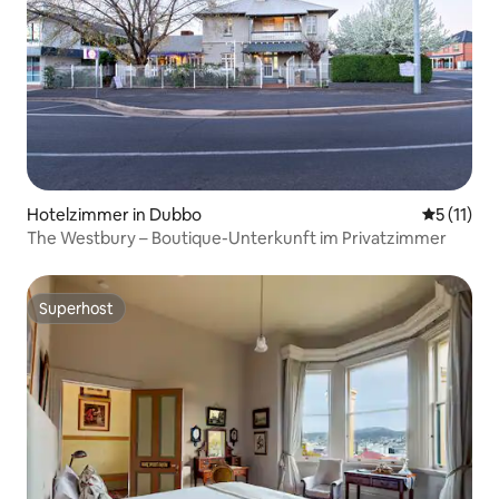
Hotelzimmer in Dubbo
Durchschn
5 (11)
The Westbury – Boutique-Unterkunft im Privatzimmer
Superhost
Superhost