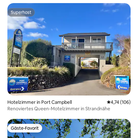
Superhost
Superhost
Hotelzimmer in Port Campbell
Durchschnittl
4,74 (106)
Renoviertes Queen-Motelzimmer in Strandnähe
Gäste-Favorit
Gäste-Favorit