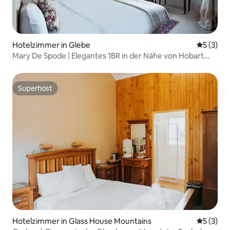
Hotelzimmer in Glebe
Durchsch
5 (3)
Mary De Spode | Elegantes 1BR in der Nähe von Hobart
CBD
Superhost
Superhost
Hotelzimmer in Glass House Mountains
Durchsch
5 (3)