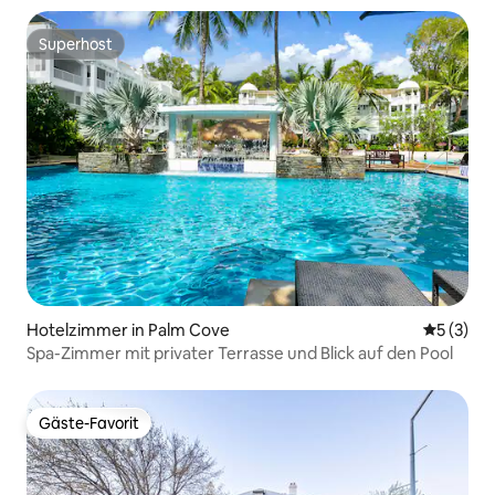
Superhost
Superhost
Hotelzimmer in Palm Cove
Durchsch
5 (3)
Spa-Zimmer mit privater Terrasse und Blick auf den Pool
Gäste-Favorit
Gäste-Favorit