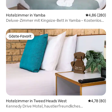
Hotelzimmer in Yamba
Durchschnittli
4,86 (280)
Deluxe-Zimmer mit Kingsize-Bett in Yamba – Kostenlose
Vintage-Fahrräder!
Gäste-Favorit
Gäste-Favorit
Hotelzimmer in Tweed Heads West
Durchschnittl
4,78 (80)
Kennedy Drive Motel, haustierfreundliches
Zweibettzimmer