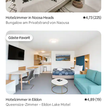
Hotelzimmer in Noosa Heads
Durchschnittl
4,73 (225)
Bungalow am Privatstrand von Naousa
Gäste-Favorit
Gäste-Favorit
Hotelzimmer in Eildon
Durchschnitt
4,89 (19)
Queensize-Zimmer – Eildon Lake Motel