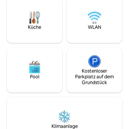
Sehenswürdigkeiten. Hinweis: Die
für Paare, Solo-A
Zimmer mit Gartenblick sind
Geschäftsreisende
haustierfreundlich und es fällt eine
Kindern) und pelzi
Reinigungsgebühr in Höhe von 50 US-
unserer Haustierzi
Dollar an. Wir müssen darüber
Zimmertypen (Haus
Küche
WLAN
informiert werden, falls du ein Haustier
zurück zu einfach
mitbringst. Die Zimmer mit Balkonblick
Urlaubserlebnissen
sind nicht haustierfreundlich.
Aufenthalt hier li
Kostenloser
Pool
Parkplatz auf dem
Grundstück
Klimaanlage