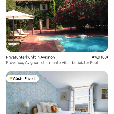
Privatunterkunft in Avignon
Durchschnitt
4,9 (63)
Provence, Avignon, charmante Villa – beheizter Pool
Gäste-Favorit
Beliebter Gäste-Favorit.