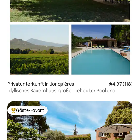
Privatunterkunft in Jonquières
Durchschnittl
4,97 (118)
Idyllisches Bauernhaus, großer beheizter Pool und
privater Garten
Gäste-Favorit
Beliebter Gäste-Favorit.