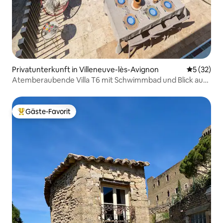
Privatunterkunft in Villeneuve-lès-Avignon
Durchschn
5 (32)
Atemberaubende Villa T6 mit Schwimmbad und Blick auf
Alpilles
Gäste-Favorit
Beliebter Gäste-Favorit.