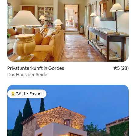
Privatunterkunft in Gordes
Durchschni
5 (28)
Das Haus der Seide
Gäste-Favorit
Beliebter Gäste-Favorit.