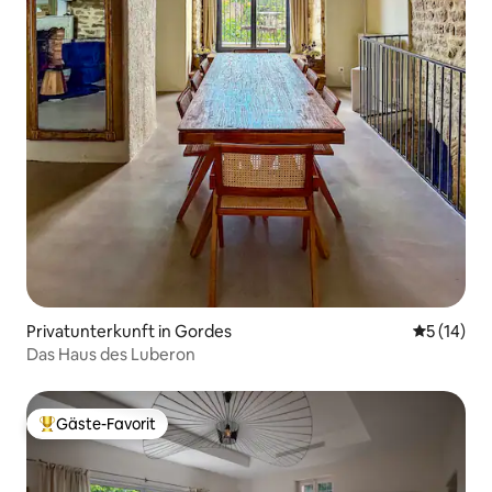
Privatunterkunft in Gordes
Durchschn
5 (14)
Das Haus des Luberon
Gäste-Favorit
Beliebter Gäste-Favorit.