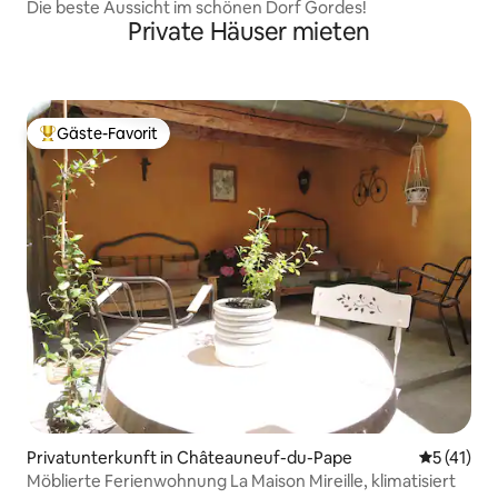
Die beste Aussicht im schönen Dorf Gordes!
Private Häuser mieten
Gäste-Favorit
Beliebter Gäste-Favorit.
Privatunterkunft in Châteauneuf-du-Pape
Durchschn
5 (41)
Möblierte Ferienwohnung La Maison Mireille, klimatisiert