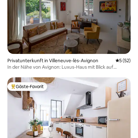
Privatunterkunft in Villeneuve-lès-Avignon
Durchschn
5 (52)
In der Nähe von Avignon: Luxus-Haus mit Blick auf
Terrassen und Pool
Gäste-Favorit
Beliebter Gäste-Favorit.