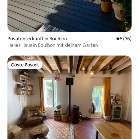
Privatunterkunft in Boulbon
Durchschni
5 (36)
Helles Haus in Boulbon mit kleinem Garten
Gäste-Favorit
Gäste-Favorit