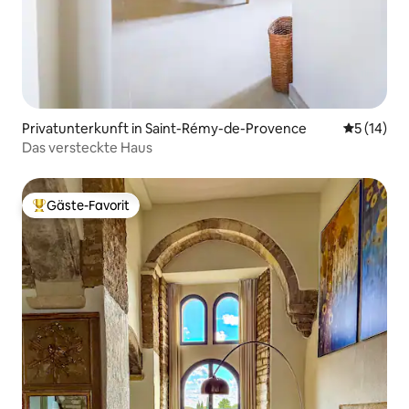
Privatunterkunft in Saint-Rémy-de-Provence
Durchschn
5 (14)
Das versteckte Haus
Gäste-Favorit
Beliebter Gäste-Favorit.