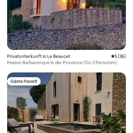
Privatunterkunft in Le Beaucet
Durchschni
5 (36)
Maison Barbarenque in der Provence (für 2 Personen)
Gäste-Favorit
Gäste-Favorit