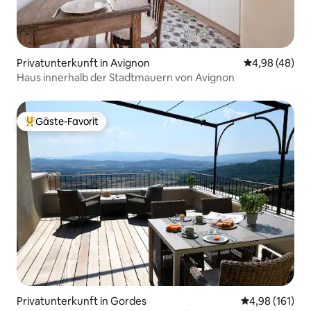
Privatunterkunft in Avignon
Durchschnittl
4,98 (48)
Haus innerhalb der Stadtmauern von Avignon
Gäste-Favorit
Beliebter Gäste-Favorit.
Privatunterkunft in Gordes
Durchschnittl
4,98 (161)