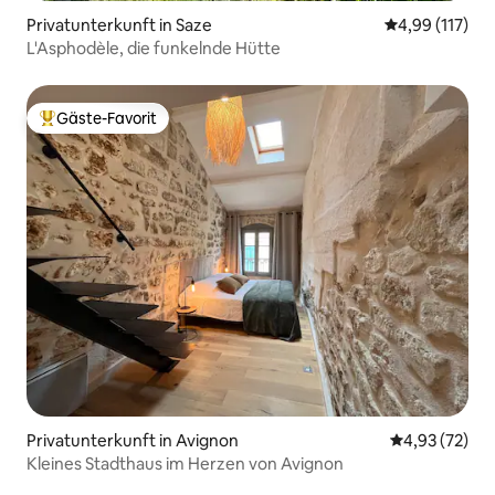
Privatunterkunft in Saze
Durchschnittl
4,99 (117)
L'Asphodèle, die funkelnde Hütte
Gäste-Favorit
Beliebter Gäste-Favorit.
Privatunterkunft in Avignon
Durchschnitt
4,93 (72)
Kleines Stadthaus im Herzen von Avignon