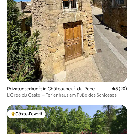
Privatunterkunft in Châteauneuf-du-Pape
Durchschni
5 (20)
L'Orée du Castel – Ferienhaus am Fuße des Schlosses
Gäste-Favorit
Beliebter Gäste-Favorit.