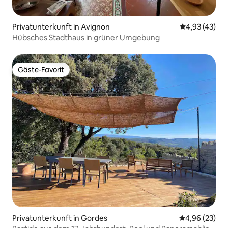
Privatunterkunft in Avignon
Durchschnitt
4,93 (43)
Hübsches Stadthaus in grüner Umgebung
Gäste-Favorit
Gäste-Favorit
Privatunterkunft in Gordes
Durchschnittl
4,96 (23)