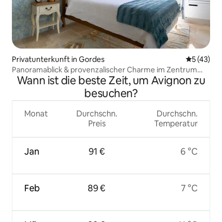
Privatunterkunft in Gordes
Durchschn
5 (43)
Panoramablick & provenzalischer Charme im Zentrum
Wann ist die beste Zeit, um Avignon zu
von Gordes
besuchen?
Monat
Durchschn.
Durchschn.
Preis
Temperatur
Jan
91 €
6 °C
Feb
89 €
7 °C