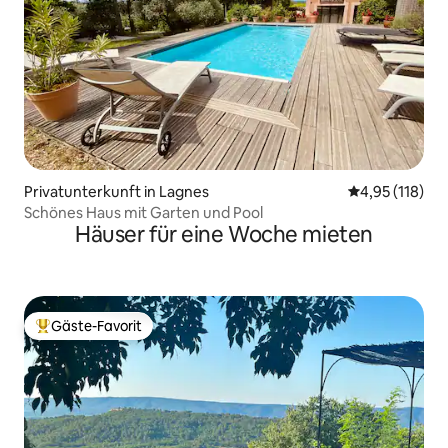
Privatunterkunft in Lagnes
Durchschnittl
4,95 (118)
Schönes Haus mit Garten und Pool
Häuser für eine Woche mieten
Gäste-Favorit
Beliebter Gäste-Favorit.