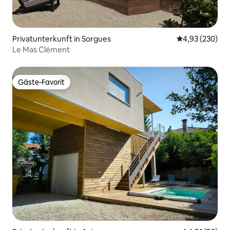
Privatunterkunft in Sorgues
Durchschnittli
4,93 (230)
Le Mas Clément
Gäste-Favorit
Gäste-Favorit