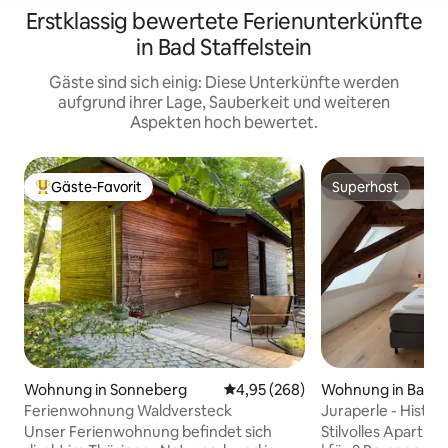
Erstklassig bewertete Ferienunterkünfte
in Bad Staffelstein
Gäste sind sich einig: Diese Unterkünfte werden
aufgrund ihrer Lage, Sauberkeit und weiteren
Aspekten hoch bewertet.
Gäste-Favorit
Superhost
Beliebter Gäste-Favorit.
Superhost
Wohnung in Sonneberg
Durchschnittliche Bewertung: 4
4,95 (268)
Wohnung in Bad St
Ferienwohnung Waldversteck
Juraperle - Histor
Wohnung 4
Unser Ferienwohnung befindet sich
Stilvolles Apartm