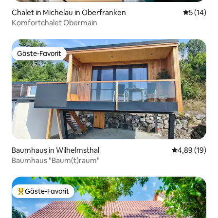
Chalet in Michelau in Oberfranken
Durchschn
5 (14)
Komfortchalet Obermain
Gäste-Favorit
Gäste-Favorit
Baumhaus in Wilhelmsthal
Durchschnitt
4,89 (19)
Baumhaus "Baum(t)raum"
Gäste-Favorit
Beliebter Gäste-Favorit.