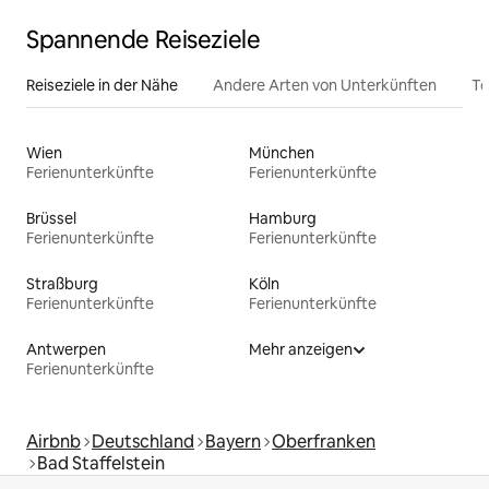
Spannende Reiseziele
Reiseziele in der Nähe
Andere Arten von Unterkünften
To
Wien
München
Ferienunterkünfte
Ferienunterkünfte
Brüssel
Hamburg
Ferienunterkünfte
Ferienunterkünfte
Straßburg
Köln
Ferienunterkünfte
Ferienunterkünfte
Antwerpen
Mehr anzeigen
Ferienunterkünfte
Airbnb
Deutschland
Bayern
Oberfranken
Bad Staffelstein