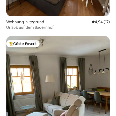
Wohnung in Itzgrund
Durchschnitt
4,94 (17)
Urlaub auf dem Bauernhof
Gäste-Favorit
Beliebter Gäste-Favorit.