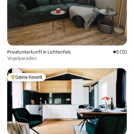
Privatunterkunft in Lichtenfels
Durchschn
5 (12)
Vogelparadies
Gäste-Favorit
Beliebter Gäste-Favorit.