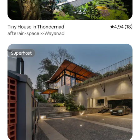
Tiny House in Thondernad
Durchschnitt
4,94 (18)
afterain-space x-Wayanad
Superhost
Superhost