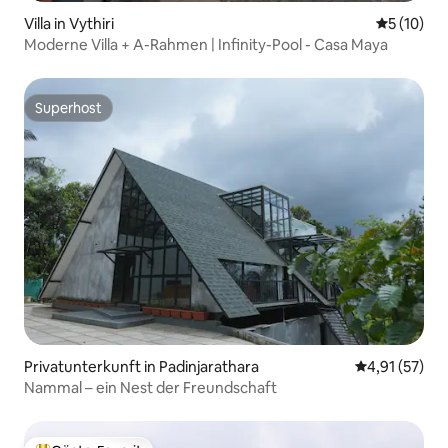
Villa in Vythiri
Durchschn
5 (10)
Moderne Villa + A-Rahmen | Infinity-Pool - Casa Maya
Superhost
Superhost
Privatunterkunft in Padinjarathara
Durchschnitt
4,91 (57)
Nammal – ein Nest der Freundschaft