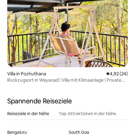
Villa in Pozhuthana
Durchschnittl
4,92 (24)
Rückzugsort in Wayanad | Villa mit Klimaanlage | Private
Dachterrasse
Spannende Reiseziele
Reiseziele in der Nähe
Top-Attraktionen in der Nähe
Bengaluru
South Goa