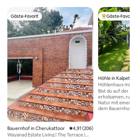
Gäste-Favorit
Gäste-Favorit
Gäste-Favorit
Beliebter Gäste-F
Höhle in Kalpetta
Höhlenhaus mit pr
Rivertree FarmSta
Bist du auf der S
erholsamen, ruhig
Natur mit einem E
dem Bauernhof?? D
für dich… Hergeste
Familien mit eine
offenen privaten P
Bauernhof in Cherukattoor
Durchschnittliche Bewertung: 4
4,91 (206)
unterirdische Sch
Wayanad Estate Living | The Terrace |