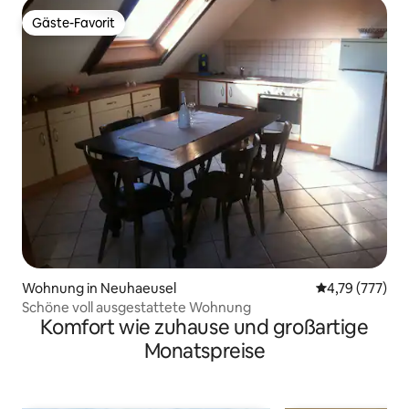
Gäste-Favorit
Gäste-Favorit
Wohnung in Neuhaeusel
Durchschnittl
4,79 (777)
Schöne voll ausgestattete Wohnung
Komfort wie zuhause und großartige
Monatspreise