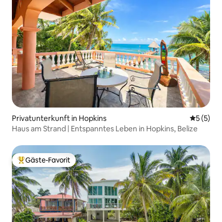
Privatunterkunft in Hopkins
Durchsch
5 (5)
Haus am Strand | Entspanntes Leben in Hopkins, Belize
Gäste-Favorit
Beliebter Gäste-Favorit.