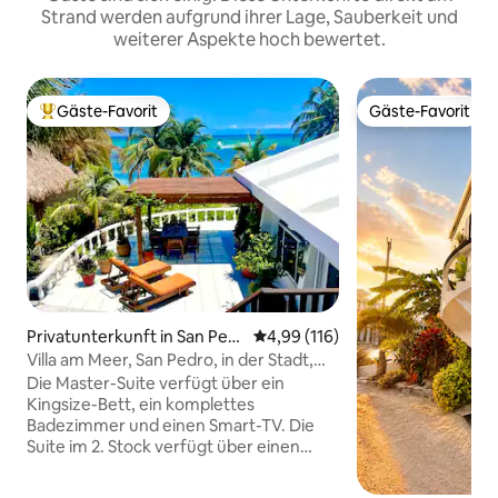
Strand werden aufgrund ihrer Lage, Sauberkeit und
weiterer Aspekte hoch bewertet.
Gäste-Favorit
Gäste-Favorit
Beliebter Gäste-Favorit.
Gäste-Favorit
Privatunterkunft in San Pedr
Durchschnittliche Bewertung: 4
4,99 (116)
o
Villa am Meer, San Pedro, in der Stadt,
Traumhaus
Die Master-Suite verfügt über ein
Kingsize-Bett, ein komplettes
Badezimmer und einen Smart-TV. Die
Suite im 2. Stock verfügt über einen
Balkon mit Meerblick, 2 Queensize-
Betten, ein komplettes Badezimmer,