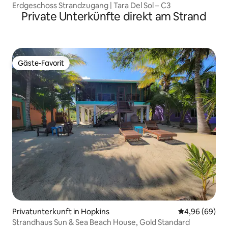
Erdgeschoss Strandzugang | Tara Del Sol – C3
Private Unterkünfte direkt am Strand
Gäste-Favorit
Gäste-Favorit
Privatunterkunft in Hopkins
Durchschnittl
4,96 (69)
Strandhaus Sun & Sea Beach House, Gold Standard