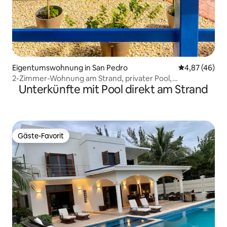
Eigentumswohnung in San Pedro
Durchschnittl
4,87 (46)
2-Zimmer-Wohnung am Strand, privater Pool,
Unterkünfte mit Pool direkt am Strand
Dock/Strand
Gäste-Favorit
Gäste-Favorit