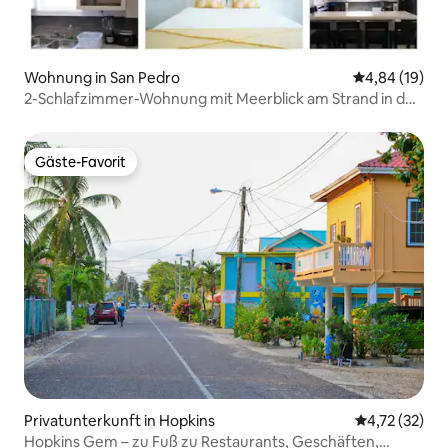
Wohnung in San Pedro
Durchschnitt
4,84 (19)
2-Schlafzimmer-Wohnung mit Meerblick am Strand in der
Stadt!
Gäste-Favorit
Gäste-Favorit
Privatunterkunft in Hopkins
Durchschnitt
4,72 (32)
Hopkins Gem – zu Fuß zu Restaurants, Geschäften,