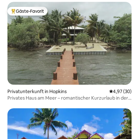
Gäste-Favorit
Beliebter Gäste-Favorit.
Privatunterkunft in Hopkins
Durchschnittl
4,97 (30)
Privates Haus am Meer – romantischer Kurzurlaub in der
Natur