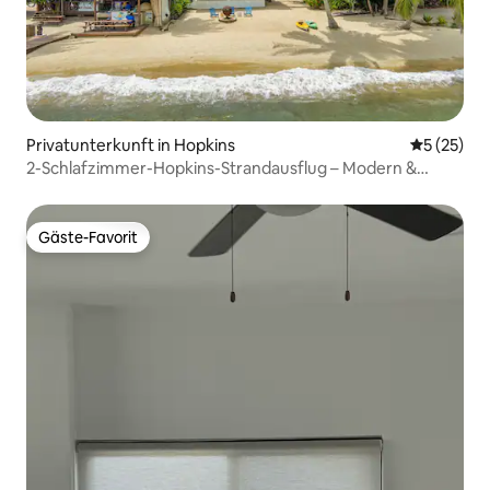
Privatunterkunft in Hopkins
Durchschn
5 (25)
2-Schlafzimmer-Hopkins-Strandausflug – Modern &
gemütlich
Gäste-Favorit
Gäste-Favorit