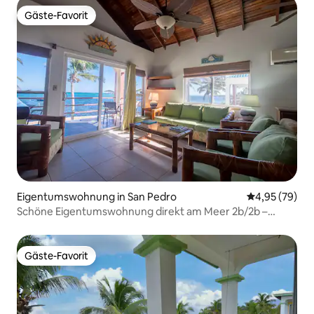
Gäste-Favorit
Gäste-Favorit
Eigentumswohnung in San Pedro
Durchschnittl
4,95 (79)
Schöne Eigentumswohnung direkt am Meer 2b/2b –
Einheit 303
Gäste-Favorit
Gäste-Favorit