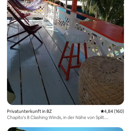
Privatunterkunft in BZ
Durchschnittli
4,84 (160)
Chapito's 8 Clashing Winds, in der Nähe von Split.
Goldstandard