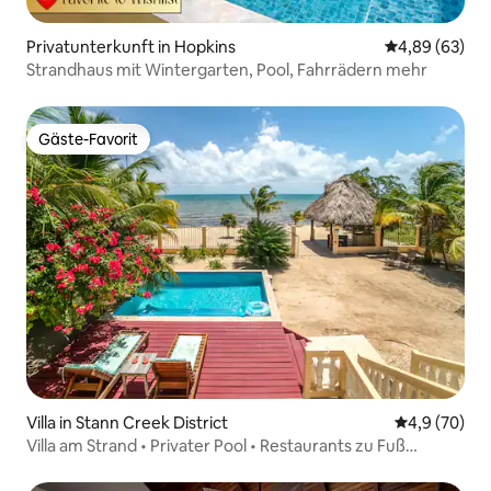
Privatunterkunft in Hopkins
Durchschnittl
4,89 (63)
Strandhaus mit Wintergarten, Pool, Fahrrädern mehr
Gäste-Favorit
Gäste-Favorit
Villa in Stann Creek District
Durchschnitt
4,9 (70)
Villa am Strand • Privater Pool • Restaurants zu Fuß
erreichbar