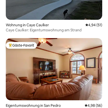
Wohnung in Caye Caulker
Durchschnitt
4,94 (51)
Caye Caulker: Eigentumswohnung am Strand
Gäste-Favorit
Beliebter Gäste-Favorit.
Eigentumswohnung in San Pedro
Durchschnittl
4,98 (56)