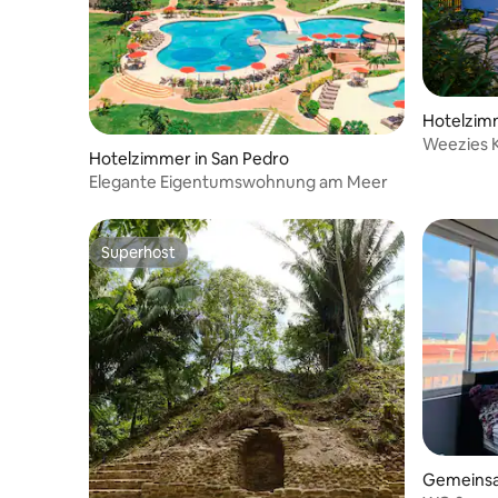
Hotelzimm
Weezies K
Hotelzimmer in San Pedro
Aussicht,
Elegante Eigentumswohnung am Meer
Superhost
Superhost
Gemeinsa