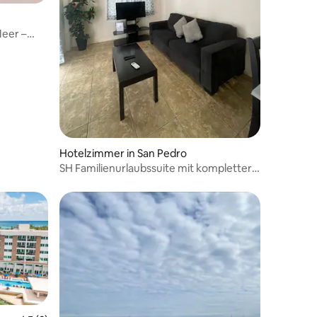
10 Bewertungen
Meer –
Hotelzimmer in San Pedro
SH Familienurlaubssuite mit kompletter
Küche 2