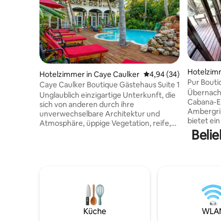
Hotelzimm
Hotelzimmer in Caye Caulker
Durchschnittliche Bew
4,94 (34)
Pur Bouti
Caye Caulker Boutique Gästehaus Suite 1
Pedro, Be
Übernacht
Unglaublich einzigartige Unterkunft, die
Cabana-Er
sich von anderen durch ihre
Ambergri
unverwechselbare Architektur und
bietet e
Atmosphäre, üppige Vegetation, reife,
klassische
Belie
sich wiegende Palmen, farbenfrohe
einer Tac
Bougainvillea-Hecken und
Poolbar i
mangofarbene Vögel abhebt. Kühlende
Caye, ein
Brisen umspülen das Anwesen und
bieten An
bieten dir eine kühle Oase zum
Boutique-
Entspannen in diesem anspruchsvollen
kostenlo
Ambiente. Der Pool ist wunderschön
oder Wass
gestaltet und jedes Zimmer wurde
Rückfahrt
sorgfältig geplant, um dir alle
Küche
WLA
Wasser, B
Annehmlichkeiten zu bieten, die du