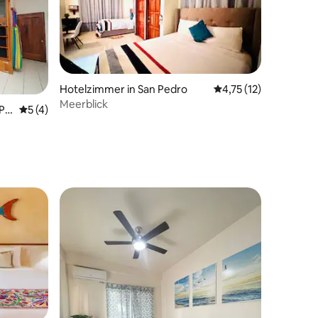
Hotelzimmer in San Pedro
Durchschnittliche Be
4,75 (12)
Meerblick
15 Bewertungen
Pu
Durchschnittliche Bewertung: 5 von 5, 4 Bewertungen
5 (4)