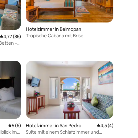
Hotelzimmer in Belmopan
 7 Bewertungen
Tropische Cabana mit Brise
Durchschnittliche Bewertung: 4,77 von 5, 35 Bewertungen
4,77 (35)
Betten –
rnt
Durchschnittliche Bewertung: 5 von 5, 6 Bewertungen
5 (6)
Hotelzimmer in San Pedro
Durchschnittliche 
4,5 (4)
blick im
Suite mit einem Schlafzimmer und
 5 Bewertungen
Meerblick