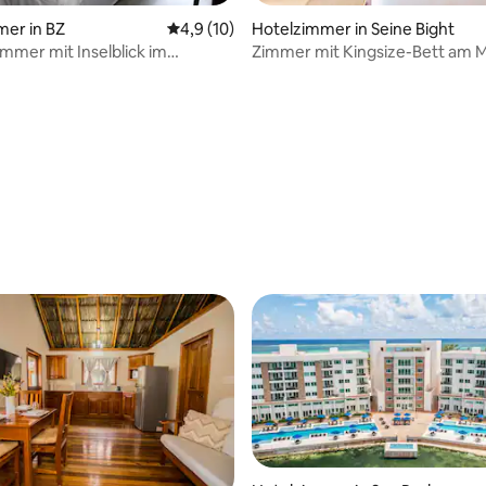
er in BZ
Durchschnittliche Bewertung: 4,9 von 5, 
4,9 (10)
Hotelzimmer in Seine Bight
mmer mit Inselblick im
Zimmer mit Kingsize-Bett am 
ss - Turneffe
Kalimera Beach Hotel