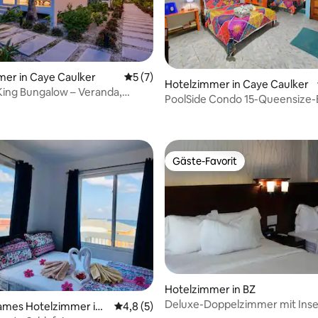
er in Caye Caulker
Durchschnittliche Bewertung: 5 von 5,
5 (7)
Hotelzimmer in Caye Caulker
ing Bungalow – Veranda,
PoolSide Condo 15-Queensize-
 + Entspannung
300 Fuß vom Wassertaxi entfe
Gäste-Favorit
Gäste-Favorit
Hotelzimmer in BZ
Deluxe-Doppelzimmer mit Insel
mes Hotelzimmer in
Durchschnittliche Bewertung: 4,8 von 5,
4,8 (5)
Erdgeschoss