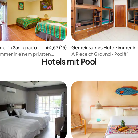
er in San Ignacio
Durchschnittliche Bewertung: 4,67 von 5, 
4,67 (15)
Gemeinsames Hotelzimmer in 
 Bewertung: 5 von 5, 3 Bewertungen
nta Gorda
mmer in einem privaten
A Piece of Ground - Pod #1
Hotels mit Pool