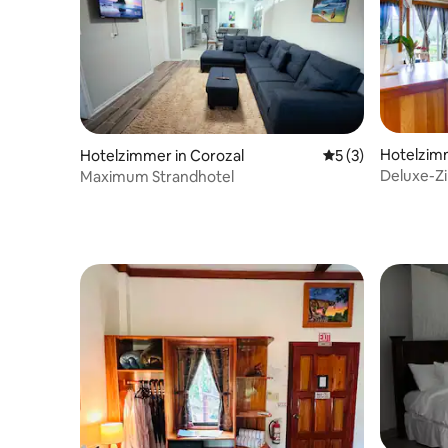
Hotelzimm
Hotelzimmer in Corozal
Durchschnittliche
5 (3)
Deluxe-Zi
Maximum Strandhotel
Reservat