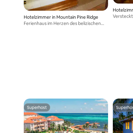
Hotelzimm
Versteckt
Hotelzimmer in Mountain Pine Ridge
mit Poolbl
Ferienhaus im Herzen des belizischen
Waldes
Superhost
Superho
Superhost
Superho