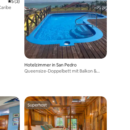
Durchschnittliche Bewertung: 5 von 5, 3 Bewertungen
5 (3)
Caribe
 6 Bewertungen
Hotelzimmer in San Pedro
Queensize-Doppelbett mit Balkon &
Pool.
Superhost
Superhost