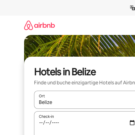
Zu
Inhalten
springen
Hotels in Belize
Finde und buche einzigartige Hotels auf Airb
Ort
Wenn Ergebnisse verfügbar sind, navigiere mit d
Check-in