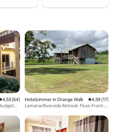
seelenpflegende Reise begibst.
Strandbar,
 5 Bewertungen
Durchschnittliche Bewertung: 4,53 von 5, 64 Bewertungen
4,53 (64)
Hotelzimmer in Orange Walk
Durchschnittliche Be
4,59 (17)
 Budget
Lamanai Riverside Retreat: Fluss-Front-
Blockhütte