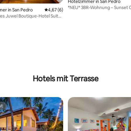
Hotelzimmer in San Pedro
*NEU* 3BR-Wohnung – Sunset 
er in San Pedro
Durchschnittliche Bewertung: 4,67 von 5,
4,67 (6)
es Juwel Boutique-Hotel Suite
ick
Hotels mit Terrasse
st
st