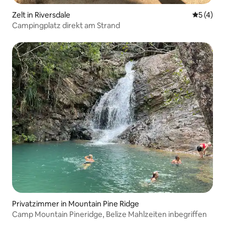
Zelt in Riversdale
Durchsch
5 (4)
Campingplatz direkt am Strand
Privatzimmer in Mountain Pine Ridge
Camp Mountain Pineridge, Belize Mahlzeiten inbegriffen