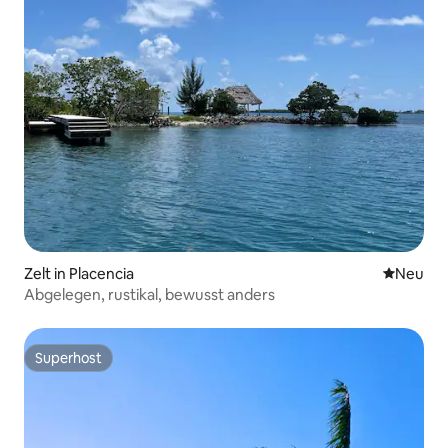
Zelt in Placencia
Neue Unt
Neu
Abgelegen, rustikal, bewusst anders
Superhost
Superhost