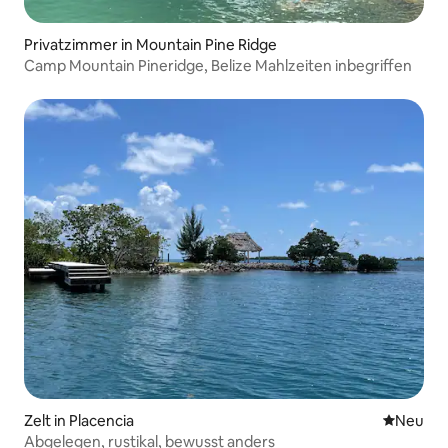
Privatzimmer in Mountain Pine Ridge
Camp Mountain Pineridge, Belize Mahlzeiten inbegriffen
Zelt in Placencia
Neue Unt
Neu
Abgelegen, rustikal, bewusst anders