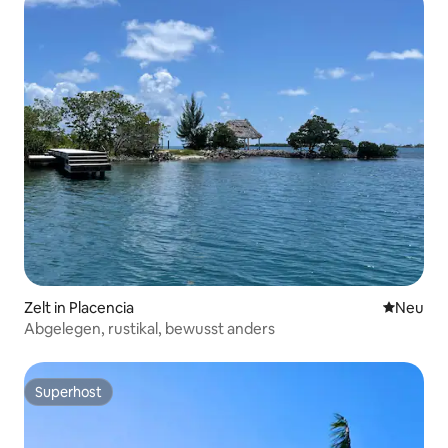
Zelt in Placencia
Neue Unt
Neu
Abgelegen, rustikal, bewusst anders
Superhost
Superhost