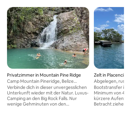
Privatzimmer in Mountain Pine Ridge
Zelt in Placencia
Camp Mountain Pineridge, Belize
Abgelegen, rustik
Mahlzeiten inbegriffen
Verbinde dich in dieser unvergesslichen
Bootstransfer inkl
Unterkunft wieder mit der Natur. Luxus-
Minimum von 4 Nä
Camping an den Big Rock Falls. Nur
kürzere Aufenthalte
wenige Gehminuten von den
Betracht ziehen. 
Wasserfällen entfernt Caracol, die Höhle
uns. Willkommen auf Tulix Caye. Viele
Rio Frio, Rio on Pools und der 1000-Fuß-
Inseln bieten teur
Wasserfall befinden sich in der Nähe.
die Tausende von 
125 US-Dollar pro Tag beinhalten die
bieten ein großar