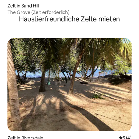
Zelt in Sand Hill
The Grove (Zelt erforderlich)
Haustierfreundliche Zelte mieten
Zelt in Riversdale
Durchsch
5 (4)