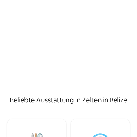
Zeltunterkunft mit sämtlicher
Erlebnis mit eine
Bettwäsche, einem Stuhl, einem kleinen
einem günstigeren
Tisch und einem Solarventilator. Auf-
dass dies ein Ort 
und Abbau der gesamten Ausrüstung,
Familie und Freun
Frühstück, Nutzung der Camp-Küche,
Erinnerungen schaf
Camp-Gastgeber und Parkgebühren
ruhige Umgebung d
sind inbegriffen. Shuttleservice gegen
Reiseziels nicht v
Aufpreis verfügbar
Beliebte Ausstattung in Zelten in Belize