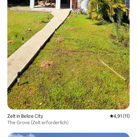
Zelt in Belize City
Durchschnitt
4,91 (11)
The Grove (Zelt erforderlich)