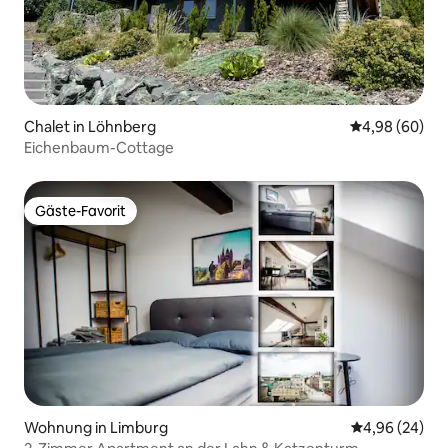
Chalet in Löhnberg
Durchschnittl
4,98 (60)
Eichenbaum-Cottage
Gäste-Favorit
Gäste-Favorit
Wohnung in Limburg
Durchschnittl
4,96 (24)