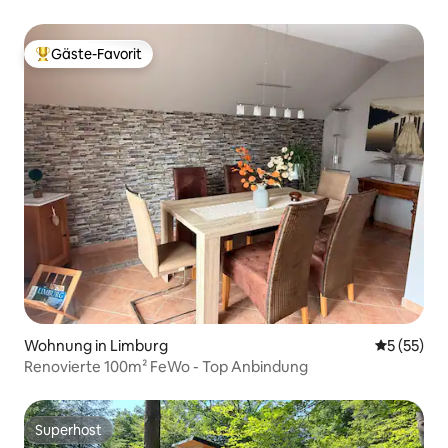
Gäste-Favorit
Beliebter Gäste-Favorit.
Wohnung in Limburg
Durchschn
5 (55)
Renovierte 100m² FeWo - Top Anbindung
Superhost
Superhost