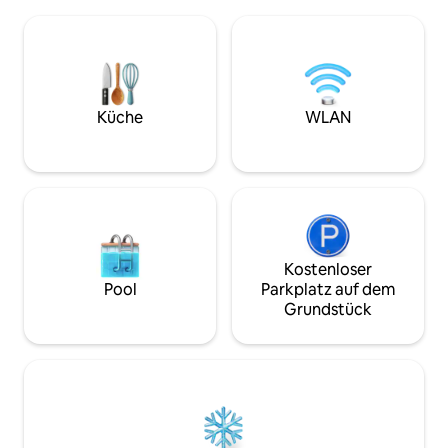
einen großen (1400 m²) gepflegten
Ferienhaus verfügt 
Garten. Es gibt einen privaten Eingang
eingerichtete Schl
mit ausreichend Parkplätzen. Wir
Liebe zum Detail ge
wohnen im obersten Stockwerk des
Wohnzimmer lädt 
Hauses, aber wir gewähren unseren
gemütlichen Einri
Gästen ihre Privatsphäre und die Gäste
und zu gemeinsa
haben den größten Teil des Gartens für
Küche
WLAN
sich. Leicht zugänglich von der A3.
Kostenloser
Pool
Parkplatz auf dem
Grundstück