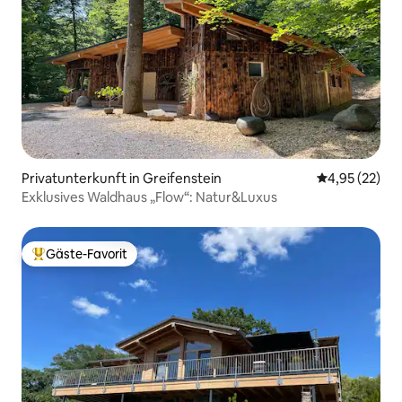
Privatunterkunft in Greifenstein
Durchschnitt
4,95 (22)
Exklusives Waldhaus „Flow“: Natur&Luxus
Gäste-Favorit
Beliebter Gäste-Favorit.