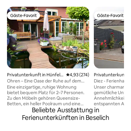
Gäste-Favorit
Gäste-Favorit
Gäste-Favorit
Gäste-Favorit
Privatunterkunft in Hünfeld
Durchschnittliche Bewertung: 4
4,93 (274)
Privatunterkunft 
en
gemeinde Diez
Ohren – Eine Oase der Ruhe auf dem
Diez - Ferienhaus
Land
Eine einzigartige, ruhige Wohnung
Unser charmantes 
bietet bequem Platz für 2–7 Personen.
gemütliche Unterk
Zu den Möbeln gehören Queensize-
Annehmlichkeiten 
Betten, ein heller Poolraum und eine
entspannten Aufen
Beliebte Ausstattung in
einladende Bar. Glastüren führen zu
die Zeit auf unser
Holzterrassen und einem Koi-Teich. Ein
hervorzuheben ist 
Ferienunterkünften in Beselich
angrenzender Grill unter einer mit
dem verschiedene
Reben bedeckten Pergola überblickt
unsere Gäste gerne