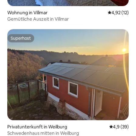
Wohnung in Villmar
Durchschnitt
4,92 (12)
Gemütliche Auszeit in Villmar
Superhost
Superhost
Privatunterkunft in Weilburg
Durchschnitt
4,9 (39)
Schwedenhaus mitten in Weilburg