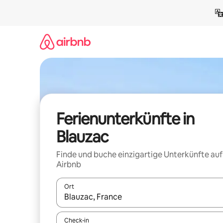
Zu
Inhalten
springen
Ferienunterkünfte in
Blauzac
Finde und buche einzigartige Unterkünfte auf
Airbnb
Ort
Wenn Ergebnisse verfügbar sind, navigiere mit d
Check-in