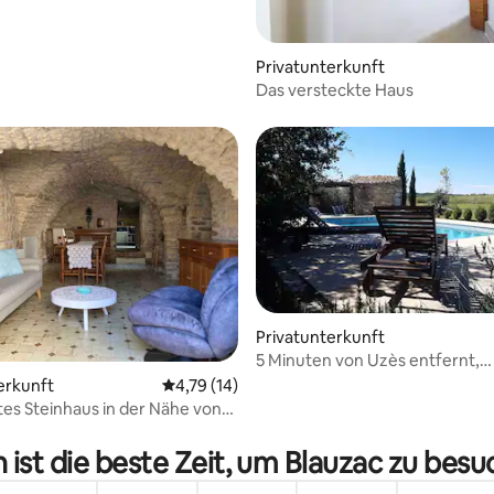
Privatunterkunft
Das versteckte Haus
Privatunterkunft
ertung: 4,92 von 5, 91 Bewertungen
5 Minuten von Uzès entfernt,
klimatisiertes Ferienhaus im H
erkunft
Durchschnittliche Bewertung: 4,79 von 5, 
4,79 (14)
Weinberge
s Steinhaus in der Nähe von
ist die beste Zeit, um Blauzac zu bes