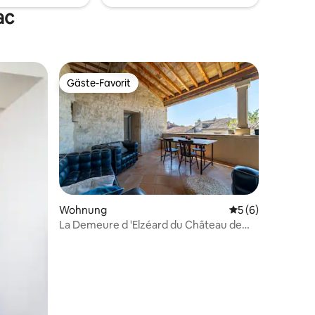
ac
Gäste-Favorit
Gäste-Favorit
14 Bewertungen
Wohnung
Durchschnittlich
5 (6)
La Demeure d 'Elzéard du Château de
Blauzac