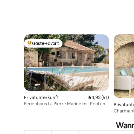
Gäste-Favorit
Beliebter Gäste-Favorit.
Privatunterkunft
Durchschnittliche Bew
4,92 (91)
Ferienhaus La Pierre Marine mit Pool und
Privatunt
Terrasse
Charmante
Uzès
Wann 