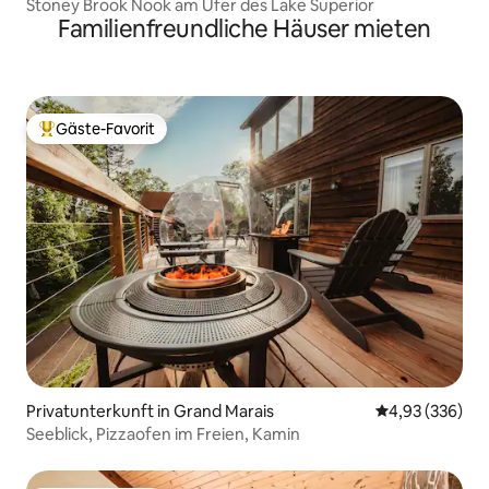
Stoney Brook Nook am Ufer des Lake Superior
Familienfreundliche Häuser mieten
Gäste-Favorit
Beliebter Gäste-Favorit.
Privatunterkunft in Grand Marais
Durchschnittli
4,93 (336)
Seeblick, Pizzaofen im Freien, Kamin