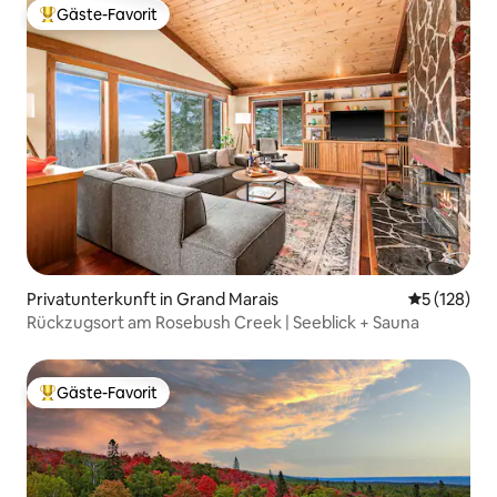
Gäste-Favorit
Beliebter Gäste-Favorit.
Privatunterkunft in Grand Marais
Durchschni
5 (128)
Rückzugsort am Rosebush Creek | Seeblick + Sauna
Gäste-Favorit
Beliebter Gäste-Favorit.