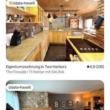
Gäste-Favorit
Beliebter Gäste-Favorit.
Eigentumswohnung in Two Harbors
Durchschnitt
4,9 (235)
The Fireside | 11 Hektar mit SAUNA
Gäste-Favorit
Gäste-Favorit