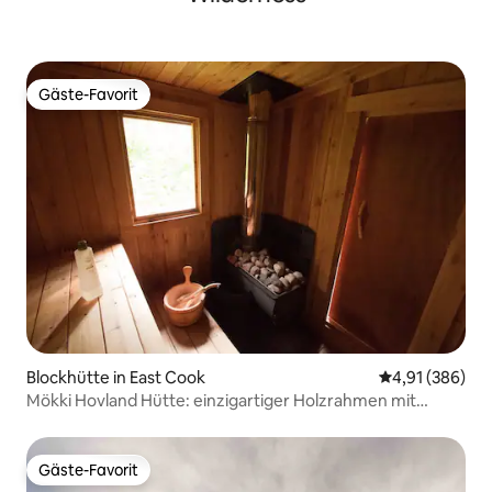
Gäste-Favorit
Gäste-Favorit
Blockhütte in East Cook
Durchschnittli
4,91 (386)
Mökki Hovland Hütte: einzigartiger Holzrahmen mit
Glaswand
Gäste-Favorit
Gäste-Favorit