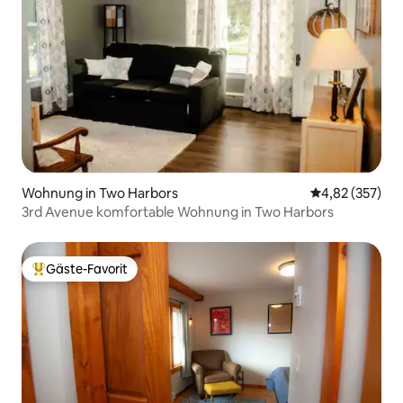
Wohnung in Two Harbors
Durchschnittli
4,82 (357)
3rd Avenue komfortable Wohnung in Two Harbors
Gäste-Favorit
Beliebter Gäste-Favorit.