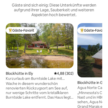
Gäste sind sich einig: Diese Unterkünfte werden
aufgrund ihrer Lage, Sauberkeit und weiteren
Aspekten hoch bewertet.
Gäste-Favorit
Gäste-Favorit
Beliebter Gäste-Favorit.
Beliebter Gäste-F
Blockhütte in Ely
Durchschnittliche Bewertung: 4
4,88 (302)
Kurzurlaub am Burntside Lake mit
Blockhütte in Gra
Sauna, Steg, Strand und Feuerstelle
Wache in diesem wunderschön
Agua Norte Cabin:
renovierten Rückzugsort am See auf,
Superior & Sauna
„Minnesota's Cool
nur wenige Schritte vom kristallklaren
Nast und in HBOs 
Burntside Lake entfernt. Das Haus liegt
sehen, Agua Norte 
auf einem 0,8 Hektar großen
Grand Marais entfe
Privatgrundstück mit einem 76 Meter