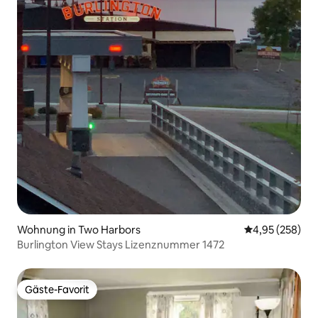
Wohnung in Two Harbors
Durchschnittli
4,95 (258)
Burlington View Stays Lizenznummer 1472
Gäste-Favorit
Gäste-Favorit