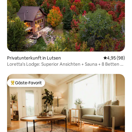
Privatunterkunft in Lutsen
Durchschnittl
4,95 (98)
Loretta's Lodge: Superior Ansichten + Sauna + 8 Betten +
Ski
Gäste-Favorit
Beliebter Gäste-Favorit.