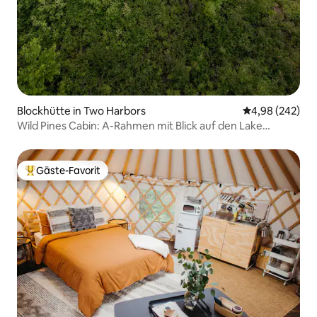
Blockhütte in Two Harbors
Durchschnittli
4,98 (242)
Wild Pines Cabin: A-Rahmen mit Blick auf den Lake
Superior
Gäste-Favorit
Beliebter Gäste-Favorit.