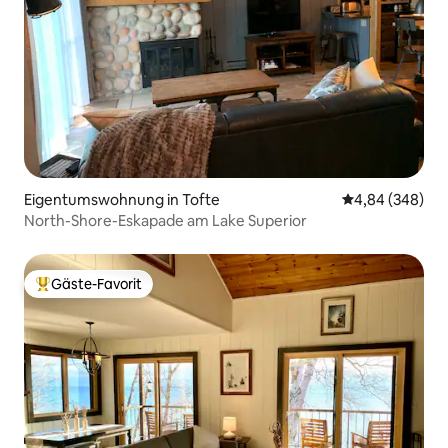
Eigentumswohnung in Tofte
Durchschnittli
4,84 (348)
North-Shore-Eskapade am Lake Superior
Gäste-Favorit
Beliebter Gäste-Favorit.