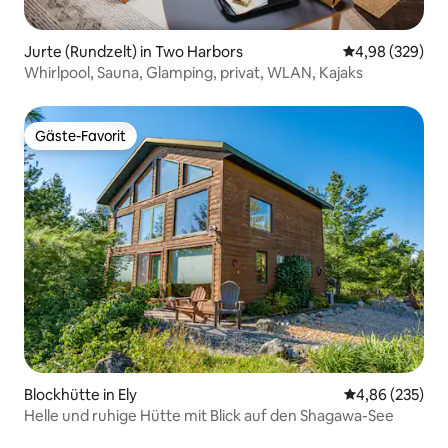
Jurte (Rundzelt) in Two Harbors
Durchschnittli
4,98 (329)
Whirlpool, Sauna, Glamping, privat, WLAN, Kajaks
Gäste-Favorit
Gäste-Favorit
Blockhütte in Ely
Durchschnittli
4,86 (235)
Helle und ruhige Hütte mit Blick auf den Shagawa-See