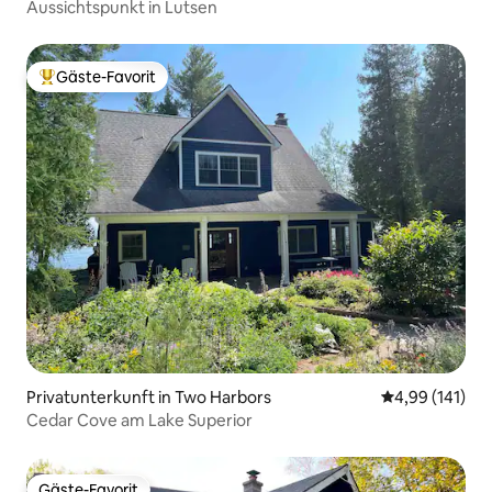
Aussichtspunkt in Lutsen
Gäste-Favorit
Beliebter Gäste-Favorit.
Privatunterkunft in Two Harbors
Durchschnittl
4,99 (141)
Cedar Cove am Lake Superior
Gäste-Favorit