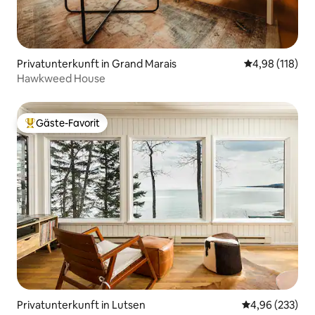
Privatunterkunft in Grand Marais
Durchschnittl
4,98 (118)
Hawkweed House
Gäste-Favorit
Beliebter Gäste-Favorit.
Privatunterkunft in Lutsen
Durchschnittli
4,96 (233)