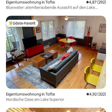
Eigentumswohnung in Tofte
Durchschnittli
4,87 (292)
Bluewater: atemberaubende Aussicht auf den Lake
Superior
Gäste-Favorit
Beliebter Gäste-Favorit.
Eigentumswohnung in Tofte
Durchschnittli
4,92 (322)
Nordische Oase am Lake Superior