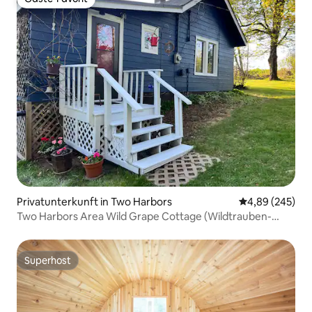
Gäste-Favorit
Privatunterkunft in Two Harbors
Durchschnittli
4,89 (245)
Two Harbors Area Wild Grape Cottage (Wildtrauben-
Cottage)
Superhost
Superhost