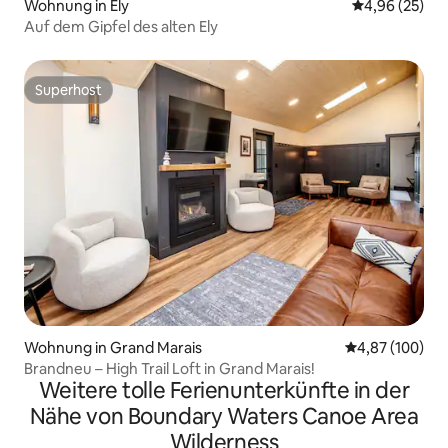
Wohnung in Ely
Durchschnittl
4,96 (25)
Auf dem Gipfel des alten Ely
Superhost
Superhost
Wohnung in Grand Marais
Durchschnittli
4,87 (100)
Brandneu – High Trail Loft in Grand Marais!
Weitere tolle Ferienunterkünfte in der
Nähe von Boundary Waters Canoe Area
Wilderness