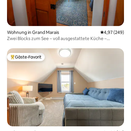
Wohnung in Grand Marais
Durchschnittli
4,97 (249)
Zwei Blocks zum See – voll ausgestattete Küche –
haustierfreundlich
Gäste-Favorit
Beliebter Gäste-Favorit.