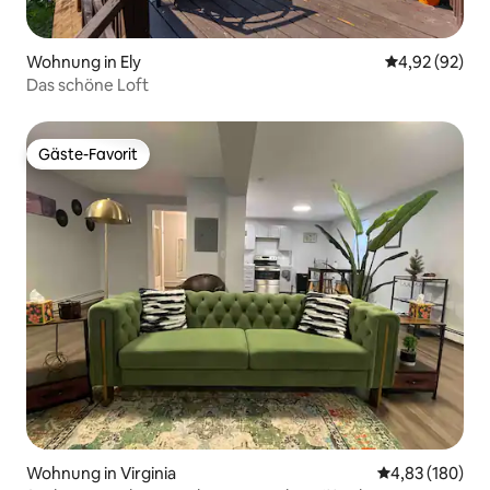
Wohnung in Ely
Durchschnittl
4,92 (92)
Das schöne Loft
Gäste-Favorit
Gäste-Favorit
Wohnung in Virginia
Durchschnittli
4,83 (180)