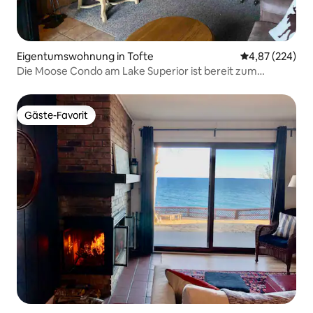
Eigentumswohnung in Tofte
Durchschnittli
4,87 (224)
Die Moose Condo am Lake Superior ist bereit zum
Genießen
Gäste-Favorit
Gäste-Favorit