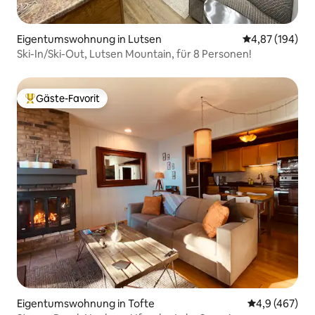
Eigentumswohnung in Lutsen
Durchschnittli
4,87 (194)
Ski-In/Ski-Out, Lutsen Mountain, für 8 Personen!
Gäste-Favorit
Beliebter Gäste-Favorit.
Eigentumswohnung in Tofte
Durchschnittl
4,9 (467)