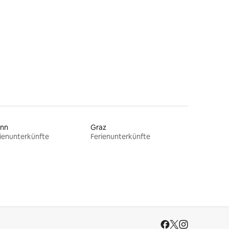
17 Bewertungen
ünn
Graz
ienunterkünfte
Ferienunterkünfte