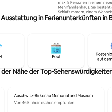
max. 8 Personen in einem neu
t und einen Föhn in deinem
Mehrfamilienhaus. Sie besteht 
Im Gemeinschaftsbereich:
Schlafzimmern, einem Wohnzi
chine und Wäschetrockner.
 Ausstattung in Ferienunterkünften in 
zwei Schlafsofas, einer voll
te, bewachte Parkplätze
ausgestatteten Küche und ei
Badezimmer mit Dusche. Zur
Ausstattung gehören ein Ferns
kostenloses WLAN, Waschmasc
Bügeleisen, Kaffeemaschine,
Haartrockner. Wir bieten unse
Gästen Bettwäsche, Handtüch
Kostenlo
Toilettenartikel. Wir bieten auc
N
Pool
auf dem
für den Freizeitpark Energyland
Zator mit 5 % Rabatt an.
n der Nähe der Top-Sehenswürdigkeiten
Auschwitz-Birkenau Memorial and Museum
Von 46 Einheimischen empfohlen