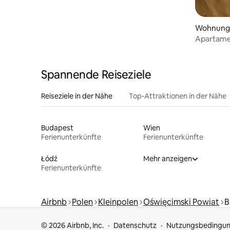
Wohnung
Apartame
Spannende Reiseziele
Reiseziele in der Nähe
Top-Attraktionen in der Nähe
Budapest
Wien
Ferienunterkünfte
Ferienunterkünfte
Łódź
Mehr anzeigen
Ferienunterkünfte
Airbnb
Polen
Kleinpolen
Oświęcimski Powiat
B
© 2026 Airbnb, Inc.
Datenschutz
Nutzungsbedingu