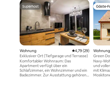
Superhost
Gäste-Fa
Superhost
Gäste-Fa
Wohnung
Durchschnittliche Bew
4,79 (29)
Wohnung
Exklusiver Ort (Tiefgarage und Terrasse)
Green Do
Komfortabler Wohnraum: Das
Navy-Wohn
Apartment verfügt über ein
und volle
Schlafzimmer, ein Wohnzimmer und ein
mit Klima
Badezimmer. Zur Ausstattung gehören
Moskitone
eine Klimaanlage, eine Küchenzeile und
Bedingun
eine Terrasse mit Gartenblick. Moderne
Wohnung v
Annehmlichkeiten: Gäste genießen
und ein Sc
kostenloses WLAN, eine Waschmaschine
ausgesta
und einen Geschirrspüler. Zu den
Wasserkoc
weiteren Einrichtungen gehören ein
und ein p
kostenpflichtiger Shuttleservice, ein
Dusche. E