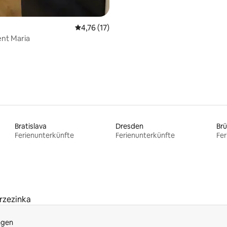
Durchschnittliche Bewertung: 4,76 von 5, 
4,76 (17)
nt Maria
Bratislava
Dresden
Br
Ferienunterkünfte
Ferienunterkünfte
Fer
rzezinka
ngen