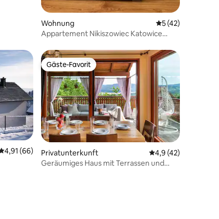
Wohnung
Durchschnittliche
5 (42)
Appartement Nikiszowiec Katowice
historische Siedlung
Gäste-Favorit
Gäste-Favorit
Durchschnittliche Bewertung: 4,91 von 5, 66 Bewertungen
4,91 (66)
Privatunterkunft
Durchschnittliche B
4,9 (42)
Geräumiges Haus mit Terrassen und
Garten