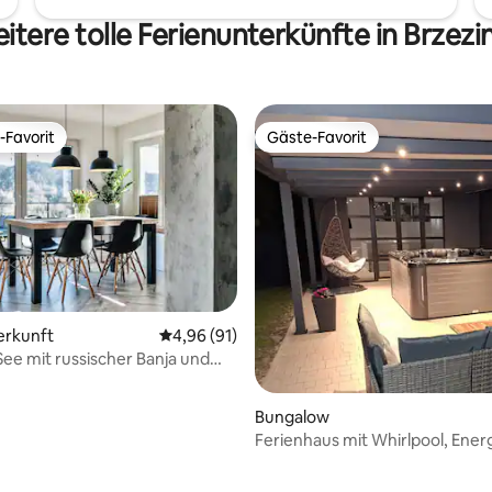
itere tolle Ferienunterkünfte in Brzezi
-Favorit
Gäste-Favorit
r Gäste-Favorit.
Gäste-Favorit
 Bewertung: 5 von 5, 8 Bewertungen
erkunft
Durchschnittliche Bewertung: 4,96 von 5, 
4,96 (91)
ee mit russischer Banja und
Bungalow
Ferienhaus mit Whirlpool, Ener
Zentrum von Zator