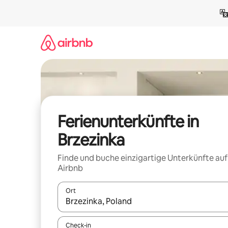
Zu
Inhalten
springen
Ferienunterkünfte in
Brzezinka
Finde und buche einzigartige Unterkünfte auf
Airbnb
Ort
Wenn Ergebnisse verfügbar sind, navigiere mit d
Check-in