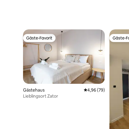
Gäste-Favorit
Gäste-Fa
Gäste-Favorit
Gäste-Fa
Gästehaus
Durchschnittliche Bew
4,96 (79)
Lieblingsort Zator