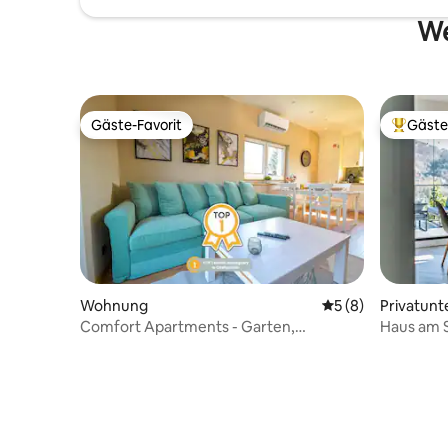
We
Gäste-Favorit
Gäste
Gäste-Favorit
Beliebte
Wohnung
Durchschnittliche
5 (8)
Privatunt
Comfort Apartments - Garten,
Haus am S
Klimaanlage, Balkon
Kamin