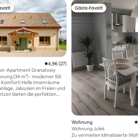
vorit
Gäste-Favorit
vorit
Gäste-Favorit
ertung: 4,79 von 5, 29 Bewertungen
Durchschnittliche Bewertung: 4,96 von 5, 
4,96 (27)
or-Apartment Granatowy
ung (34 m²) - moderner Stil
r Komfort! Helle Innenräume
anlage, Jalousien im Freien und
tzen bieten die perfekten
gen zum Entspannen. Die
erfügt über ein 160 x 200 Bett
hlafsofa, eine voll
ttete Küche (Kaffeemaschine,
Wohnung
D
her, Kühlschrank, Mikrowelle)
Wohnung Julek
rivates Badezimmer mit einer
Zu vermieten klimatisierte Wo
s gibt auch ein Bügeleisen, ein