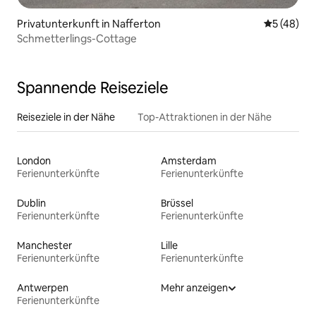
Privatunterkunft in Nafferton
Durchschni
5 (48)
Schmetterlings-Cottage
Spannende Reiseziele
Reiseziele in der Nähe
Top-Attraktionen in der Nähe
London
Amsterdam
Ferienunterkünfte
Ferienunterkünfte
Dublin
Brüssel
Ferienunterkünfte
Ferienunterkünfte
Manchester
Lille
Ferienunterkünfte
Ferienunterkünfte
Antwerpen
Mehr anzeigen
Ferienunterkünfte