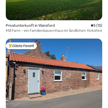
Privatunterkunft in Wansford
Durchschn
5 (10)
Mill Farm – ein Familienbauernhaus im ländlichen Yorkshire
Gäste-Favorit
Beliebter Gäste-Favorit.