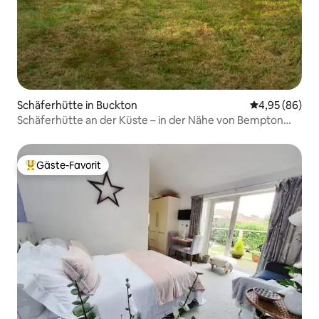
Schäferhütte in Buckton
Durchschnittl
4,95 (86)
Schäferhütte an der Küste – in der Nähe von Bempton
Cliffs
Gäste-Favorit
Beliebter Gäste-Favorit.