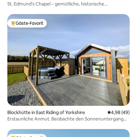
St. Edmund's Chapel – gemütliche, historische
Unterkunft!
Gäste-Favorit
Beliebter Gäste-Favorit.
Blockhütte in East Riding of Yorkshire
Durchschnittl
4,98 (49)
Erstaunliche Anmut. Beobachte den Sonnenuntergang
vom Whirlpool aus.