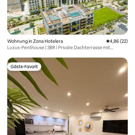
Wohnung in Zona Hotelera
Durchschnittl
4,86 (22)
Luxus-Penthouse | 3BR | Private Dachterrasse mit
Whirlpool
Gäste-Favorit
Gäste-Favorit