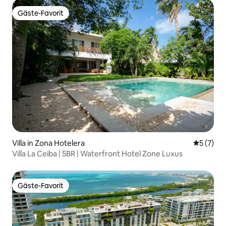
Gäste-Favorit
Gäste-Favorit
Villa in Zona Hotelera
Durchsch
5 (7)
Villa La Ceiba | 5BR | Waterfront Hotel Zone Luxus
Gäste-Favorit
Gäste-Favorit