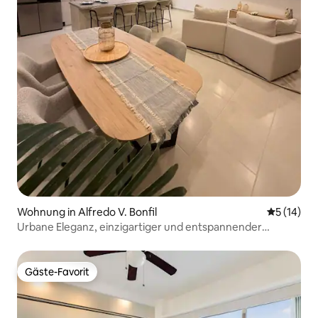
Wohnung in Alfredo V. Bonfil
Durchschn
5 (14)
Urbane Eleganz, einzigartiger und entspannender
Aufenthalt
Gäste-Favorit
Gäste-Favorit