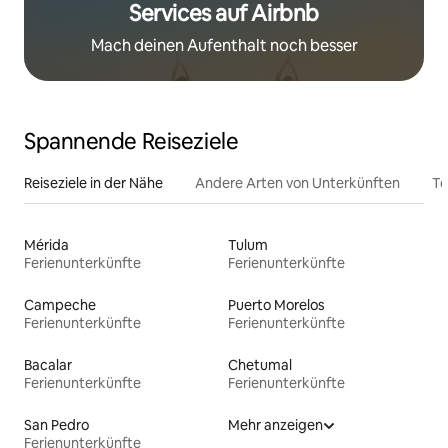
Services auf Airbnb
Mach deinen Aufenthalt noch besser
Spannende Reiseziele
Reiseziele in der Nähe
Andere Arten von Unterkünften
To
Mérida
Tulum
Ferienunterkünfte
Ferienunterkünfte
Campeche
Puerto Morelos
Ferienunterkünfte
Ferienunterkünfte
Bacalar
Chetumal
Ferienunterkünfte
Ferienunterkünfte
San Pedro
Mehr anzeigen
Ferienunterkünfte