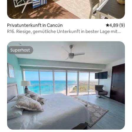
Privatunterkunft in Cancún
Durchschnitt
4,89 (9)
R16. Riesige, gemütliche Unterkunft in bester Lage mit
Pool
Superhost
Superhost