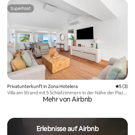
Superhost
Superhost
Privatunterkunft in Zona Hotelera
Durchsch
5 (3)
Villa am Strand mit 5 Schlafzimmern in der Nähe der Plaza
Mehr von Airbnb
la Isla
Erlebnisse auf Airbnb