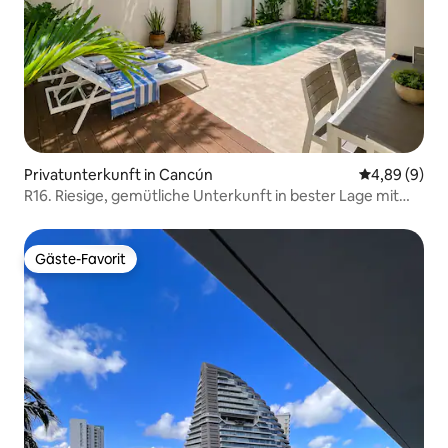
Privatunterkunft in Cancún
Durchschnitt
4,89 (9)
R16. Riesige, gemütliche Unterkunft in bester Lage mit
Pool
Gäste-Favorit
Gäste-Favorit