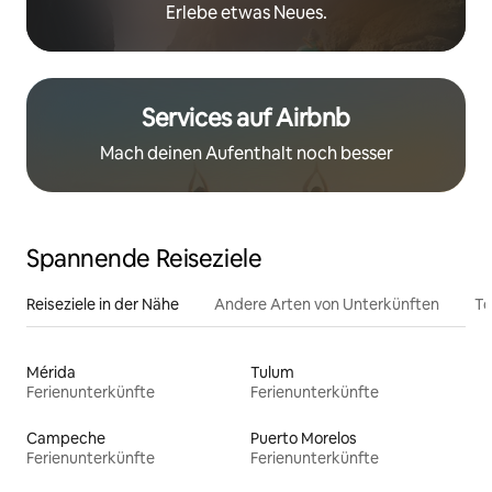
Erlebe etwas Neues.
Services auf Airbnb
Mach deinen Aufenthalt noch besser
Spannende Reiseziele
Reiseziele in der Nähe
Andere Arten von Unterkünften
To
Mérida
Tulum
Ferienunterkünfte
Ferienunterkünfte
Campeche
Puerto Morelos
Ferienunterkünfte
Ferienunterkünfte