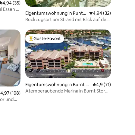
Durchschnittliche Bewertung: 4,94 von 5, 35 Bewertungen
4,94 (35)
l Essen &
54 Bewertungen
Eigentumswohnung in Punta
Durchschnittliche Be
4,94 (32)
Rassa
Rückzugsort am Strand mit Blick auf den
Sonnenuntergang, Pool und Whirlpool
Gäste-Favorit
Beliebter Gäste-Favorit.
Eigentumswohnung in Burnt St
Durchschnittliche B
4,9 (71)
ore Marina
Atemberaubende Marina in Burnt Store,
urchschnittliche Bewertung: 4,97 von 5, 108 Bewertungen
4,97 (108)
Bootfahren/Golf-Community
or und
01 Bewertungen