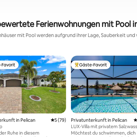
 bewertete Ferienwohnungen mit Pool i
ienhäuser mit Pool werden aufgrund ihrer Lage, Sauberkeit un
-Favorit
Gäste-Favorit
r Gäste-Favorit.
Beliebter Gäste-Favorit.
rtung: 4,98 von 5, 144 Bewertungen
erkunft in Pelican
Durchschnittliche Bewertung: 5 von 5, 
5 (79)
Privatunterkunft in Pelican
D
ap
LUX-Villa mit privatem Salzwas
Lanai, Kanal
 der Ruhe in diesem
Möchtest du schwimmen, dich 