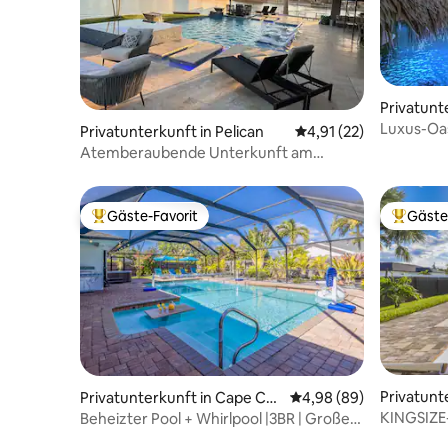
Privatunt
Luxus-Oas
Privatunterkunft in Pelican
Durchschnittliche Be
4,91 (22)
Heimkino
Atemberaubende Unterkunft am
Wasser
Gäste-Favorit
Gäste
Beliebter Gäste-Favorit.
Beliebte
Privatunt
Privatunterkunft in Cape Cor
Durchschnittliche Bew
4,98 (89)
al
KINGSIZE
Beheizter Pool + Whirlpool |3BR | Großer
Poolheizun
Pool|Schlafplätze für 10