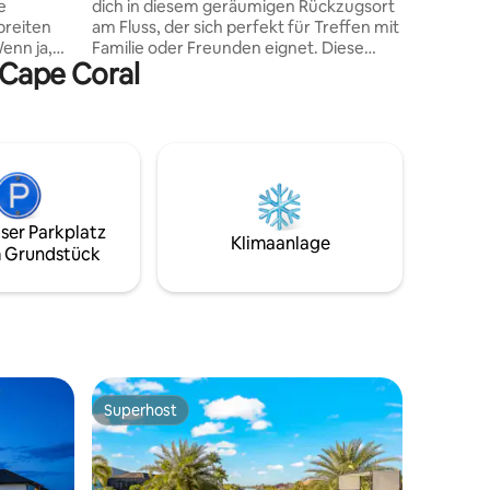
e
dich in diesem geräumigen Rückzugsort
tropisch
breiten
am Fluss, der sich perfekt für Treffen mit
Surround-Sound ✔ 7 
enn ja,
Familie oder Freunden eignet. Diese
Speed-WL
 Cape Coral
raubende,
individuell gestaltete Unterkunft an der
Pier/Dock
aus
Küste bietet 4 Schlafzimmer,
einer Tiki-Hütte! 
eter große
4 Badezimmer und 3 separate
unten!
Wohnbereiche, sodass jeder Platz zum
nem Bad
Ausbreiten und Entspannen hat.
ügel! Die
Genieße deinen Morgenkaffee, während
r und der
du Boote, Delfine und Seekühe
große
vorbeiziehen siehst, und verbringe dann
ser Parkplatz
 zum Pool
den Tag im beheizten Salzwasserpool
Klimaanlage
 Grundstück
ehrten SW-
und im Spa. Die Gäste können die
roßer
Aussicht genießen, aber das Dock steht
nicht für die Nutzung von Booten zur
Verfügung.
Superhost
Superhost