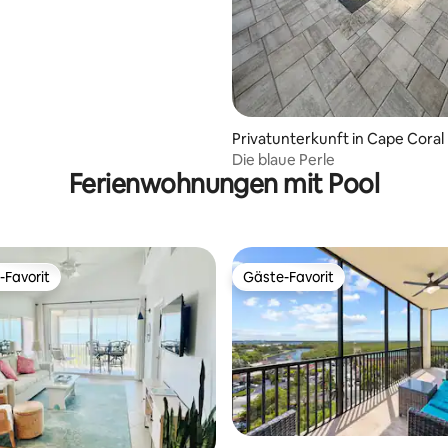
zimmern
Privatunterkunft in Cape Coral
Die blaue Perle
Ferienwohnungen mit Pool
-Favorit
Gäste-Favorit
r Gäste-Favorit.
Gäste-Favorit