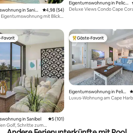
Eigentumswohnung in Pelica
n
Deluxe Views Condo Cape Cora
ertung: 4,96 von 5, 72 Bewertungen
swohnung in Sanib
Durchschnittliche Bewertung: 4,98 von 5, 
4,98 (54)
Aktivitäten!
 Eigentumswohnung mit Blick
olf + nur wenige Schritte vom
tfernt
-Favorit
Gäste-Favorit
r Gäste-Favorit.
Beliebter Gäste-Favorit.
rtung: 4,97 von 5, 145 Bewertungen
Eigentumswohnung in Pelic
D
an
Luxus-Wohnung am Cape Harb
ausgezeichnetes Essen!
swohnung in Sanibel
Durchschnittliche Bewertung: 5 von 5, 1
5 (101)
den Golf, Schritte zum
Andere Ferienunterkünfte mit Pool
e Turquoise Turtle