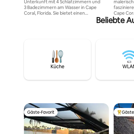
Unterkunft mit 4 Schlafzimmern und
malerisch
3 Badezimmern am Wasser in Cape
faszinier
Coral, Florida. Sie bietet einen
Cape Cora
Beliebte A
entspannten Rückzugsort, der nur
während d
wenige Minuten von den lebhaften
Oase am W
Restaurants und Geschäften in der
Mischung 
Innenstadt, sonnenverwöhnten
Verbring
Stränden und vielen aufregenden
Pool und
Attraktionen und Sehenswürdigkeiten
aus. Wir 
entfernt ist. Das fantastische Design und
Minuten 
die umfangreiche Liste an
Lebensmit
Annehmlichkeiten werden Sie in Staunen
Natursch
Küche
WLA
versetzen. ✔ Beheizter Pool und
entfernt.
Whirlpool ✔ 4 komfortable Schlafzimmer
Beach, di
✔ Voll ausgestattete Küche ✔ Smart-TVs
entfernt 
✔ Garten und Terrasse am Wasser ✔
weniger a
High-Speed-WLAN ✔ Spielzimmer und
erfordert
Fitnessraum ✔ Kostenloser Parkplatz
Erfahre unten mehr!
Gäste-Favorit
Gäste
Gäste-Favorit
Beliebte