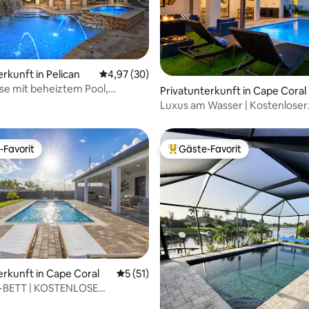
erkunft in Pelican
Durchschnittliche Bewertung: 4,97 von 5, 
4,97 (30)
e mit beheiztem Pool,
wertung: 4,91 von 5, 22 Bewertungen
Privatunterkunft in Cape Coral
 und Dock!
Luxus am Wasser | Kostenloser
beheizter Pool | Spielzimmer
-Favorit
Gäste-Favorit
r Gäste-Favorit.
Beliebter Gäste-Favorit.
erkunft in Cape Coral
Durchschnittliche Bewertung: 5 von 5, 
5 (51)
ertung: 4,98 von 5, 89 Bewertungen
-BETT | KOSTENLOSE
g | 85-Zoll-Fernseher | Villa mit