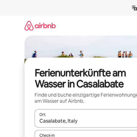
Zu
Inhalten
springen
Ferienunterkünfte am
Wasser in Casalabate
Finde und buche einzigartige Ferienwohnung
am Wasser auf Airbnb.
Ort
Wenn Ergebnisse verfügbar sind, navigiere mit d
Check-in