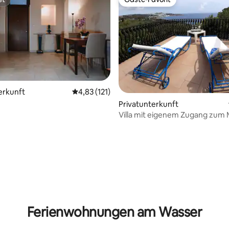
st
Gäste-Favorit
erkunft
Durchschnittliche Bewertung: 4,83 von 5, 1
4,83 (121)
 Bewertung: 5 von 5, 8 Bewertungen
Privatunterkunft
Villa mit eigenem Zugang zum
Ferienwohnungen am Wasser