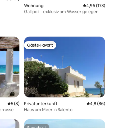
10 Bewertungen
Wohnung
Durchschnittliche Bew
4,96 (173)
Gallipoli – exklusiv am Wasser gelegen
Gäste-Favorit
Gäste-Favorit
28 Bewertungen
Durchschnittliche Bewertung: 5 von 5, 8 Bewertungen
5 (8)
Privatunterkunft
Durchschnittliche B
4,8 (86)
errasse
Haus am Meer in Salento
Superhost