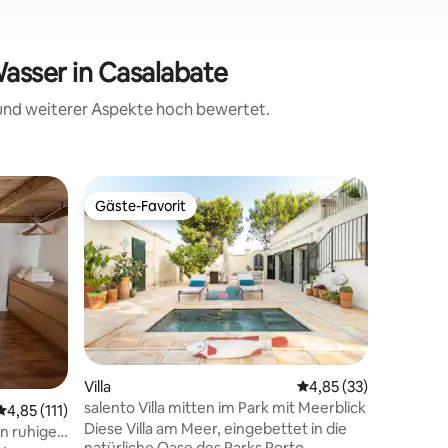
asser in Casalabate
 und weiterer Aspekte hoch bewertet.
Villa
Gäste-Favorit
Gäste
Gäste-Favorit
Beliebte
Die histo
Terrasse
„May all 
friends “
EINEM PR
Panoramat
ein Schl
schönes 
Doppelbet
erreichba
Villa
Durchschnittliche Be
4,85 (33)
Wohnzimm
salento Villa mitten im Park mit Meerblick
Durchschnittliche Bewertung: 4,85 von 5, 111 Bewertungen
4,85 (111)
Küche, e
05 Bewertungen
Diese Villa am Meer, eingebettet in die
Terrasse 
n ruhiger
natürliche Oase des Parks Porto