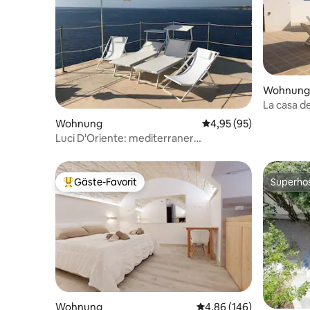
Wohnung
La casa d
Meer Galli
Wohnung
Durchschnittliche Bew
4,95 (95)
Luci D'Oriente: mediterraner
Sonnenschein Meerblick.
Gäste-Favorit
Superho
Beliebter Gäste-Favorit.
Superho
Wohnung
Durchschnittliche Bewe
4,86 (146)