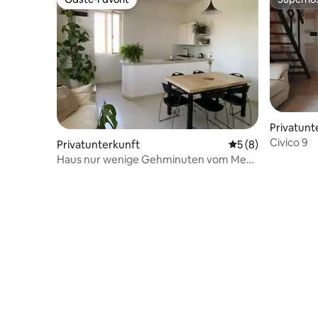
Gäste-Favorit
Superho
Privatunt
Civico 9
Privatunterkunft
Durchschnittliche
5 (8)
Haus nur wenige Gehminuten vom Meer
entfernt