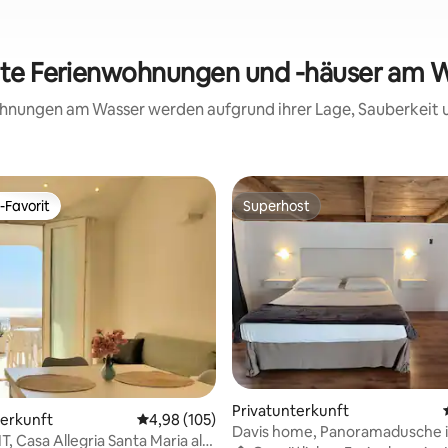
ete Ferienwohnungen und -häuser am W
wohnungen am Wasser werden aufgrund ihrer Lage, Sauberkeit
-Favorit
Superhost
r Gäste-Favorit.
Superhost
ertung: 4,9 von 5, 160 Bewertungen
Privatunterkunft
terkunft
Durchschnittliche Bewertung: 4,98 von 5, 1
4,98 (105)
Davis home, Panoramadusche i
, Casa Allegria Santa Maria al