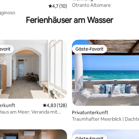
Otranto Altomare
Durchschnittliche Bewertung: 4,7 von 5, 
4,7 (10)
igginoso
Ferienhäuser am Wasser
vorit
Gäste-Favorit
vorit
Gäste-Favorit
rtung: 4,86 von 5, 391 Bewertungen
erkunft
Durchschnittliche Bewertung: 4,83 von 5, 1
4,83 (128)
s Haus am Meer: Veranda mit
Privatunterkunft
Traumhafter Meerblick | Dacht
st
Gäste-Favorit