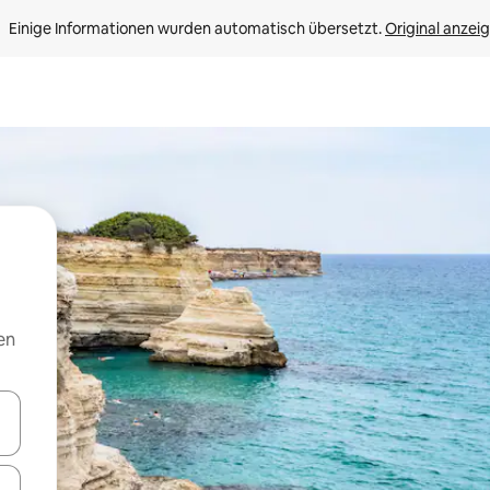
Einige Informationen wurden automatisch übersetzt. 
Original anzei
en
en Pfeiltasten nach oben und unten oder erkunde die Ergebnisse durc