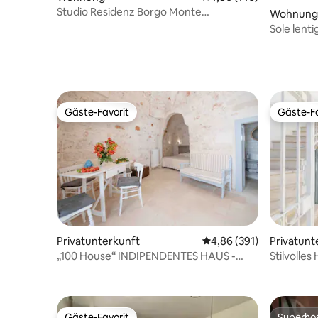
Studio Residenz Borgo Monte
Wohnung
Kostenlose Garage
Sole lent
Gäste-Favorit
Gäste-Fa
Gäste-Favorit
Gäste-Fa
Privatunterkunft
Durchschnittliche Bewe
4,86 (391)
Privatunt
„100 House“ INDIPENDENTES HAUS -
Stilvolle
WLAN UNBEGRENZT
Aussicht
Gäste-Favorit
Superho