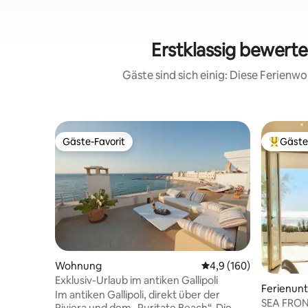
Erstklassig bewert
Gäste sind sich einig: Diese Ferien
Gäste-Favorit
Gäste
Gäste-Favorit
Beliebte
Wohnung
Durchschnittliche Bew
4,9 (160)
Exklusiv-Urlaub im antiken Gallipoli
Ferienun
Im antiken Gallipoli, direkt über der
SEA FRONT
Riviera und dem „Puritate Beach“. Die