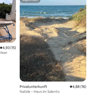
Superhost
21 Bewertungen
Durchschnittliche Bewertung: 4,93 von 5, 15 Bewertungen
4,93 (15)
 Meer
Privatunterkunft
Durchschnittliche Be
4,88 (16)
Natide – Haus im Salento