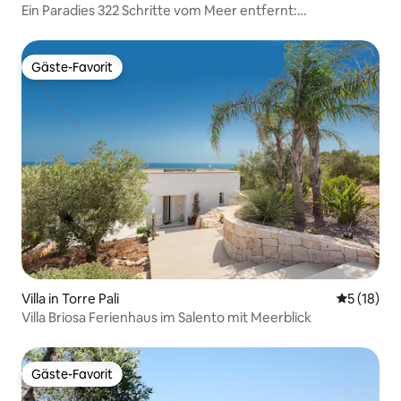
Ein Paradies 322 Schritte vom Meer entfernt:
Entspannung pur
Gäste-Favorit
Gäste-Favorit
Villa in Torre Pali
Durchschn
5 (18)
Villa Briosa Ferienhaus im Salento mit Meerblick
Gäste-Favorit
Gäste-Favorit