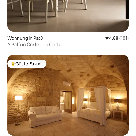
Wohnung in Patù
Durchschnittl
4,88 (101)
A Patù in Corte – La Corte
Gäste-Favorit
Beliebter Gäste-Favorit.