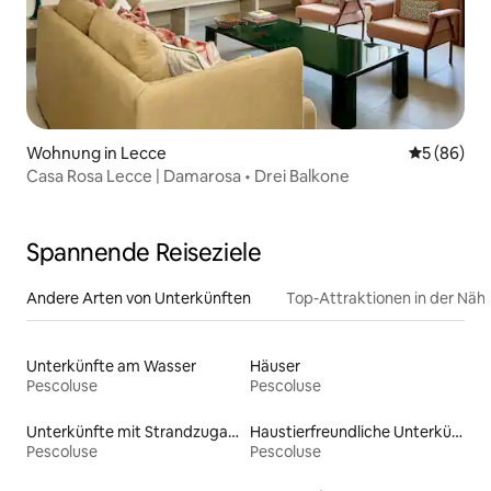
Wohnung in Lecce
Durchschni
5 (86)
Casa Rosa Lecce | Damarosa • Drei Balkone
Spannende Reiseziele
Andere Arten von Unterkünften
Top-Attraktionen in der Näh
Unterkünfte am Wasser
Häuser
Pescoluse
Pescoluse
Unterkünfte mit Strandzugang
Haustierfreundliche Unterkünfte
Pescoluse
Pescoluse