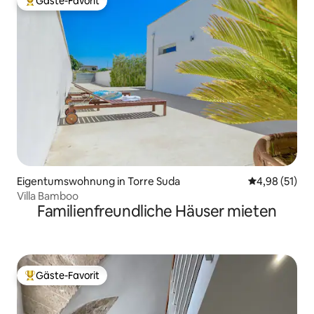
Gäste-Favorit
Beliebter Gäste-Favorit.
Eigentumswohnung in Torre Suda
Durchschnitt
4,98 (51)
Villa Bamboo
Familienfreundliche Häuser mieten
Gäste-Favorit
Beliebter Gäste-Favorit.