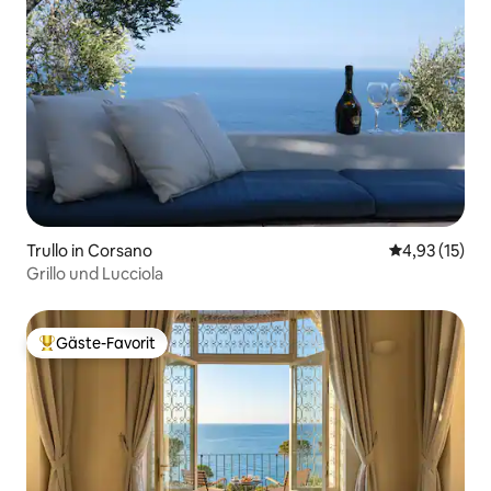
Trullo in Corsano
Durchschnitt
4,93 (15)
Grillo und Lucciola
Gäste-Favorit
Beliebter Gäste-Favorit.