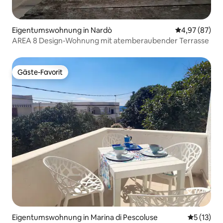
Eigentumswohnung in Nardò
Durchschnittl
4,97 (87)
AREA 8 Design-Wohnung mit atemberaubender Terrasse
Gäste-Favorit
Gäste-Favorit
Eigentumswohnung in Marina di Pescoluse
Durchschn
5 (13)