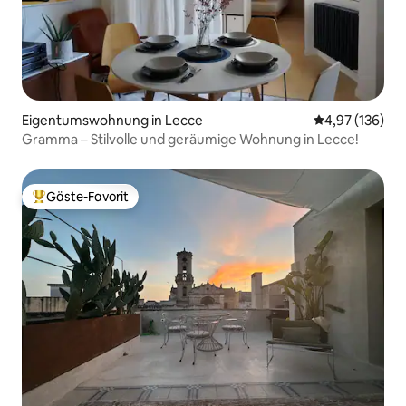
Eigentumswohnung in Lecce
Durchschnittl
4,97 (136)
Gramma – Stilvolle und geräumige Wohnung in Lecce!
Gäste-Favorit
Beliebter Gäste-Favorit.