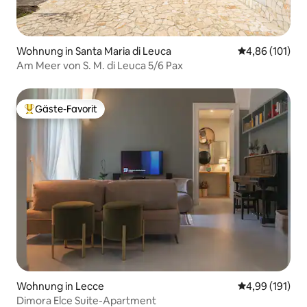
Wohnung in Santa Maria di Leuca
Durchschnittl
4,86 (101)
Am Meer von S. M. di Leuca 5/6 Pax
Gäste-Favorit
Beliebter Gäste-Favorit.
Wohnung in Lecce
Durchschnittl
4,99 (191)
Dimora Elce Suite-Apartment