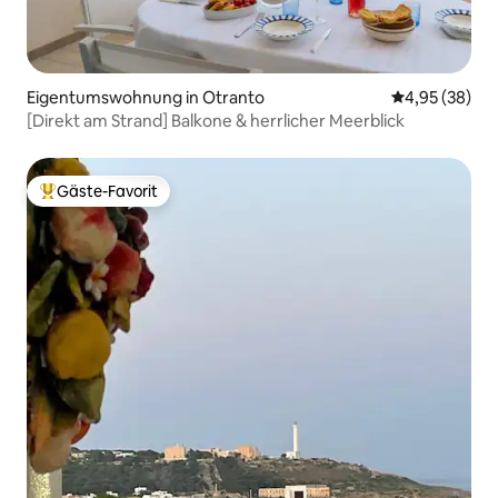
Eigentumswohnung in Otranto
Durchschnittl
4,95 (38)
[Direkt am Strand] Balkone & herrlicher Meerblick
Gäste-Favorit
Beliebter Gäste-Favorit.