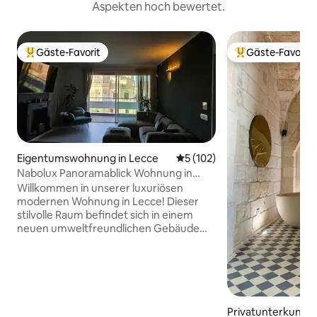
Aspekten hoch bewertet.
Gäste-Favorit
Gäste-Favorit
Beliebter Gäste-Favorit.
Beliebter Gäste-F
Eigentumswohnung in Lecce
Durchschnittliche Bewertung
5 (102)
Nabolux Panoramablick Wohnung in
Lecce
Willkommen in unserer luxuriösen
modernen Wohnung in Lecce! Dieser
stilvolle Raum befindet sich in einem
neuen umweltfreundlichen Gebäude
und bietet Komfort und Eleganz.
Genieße ein großes Wohnzimmer, eine
voll ausgestattete Küche, zwei
wunderschön eingerichtete
Schlafzimmer und zwei moderne
Badezimmer. Der geräumige Balkon
Privatunterkunft 