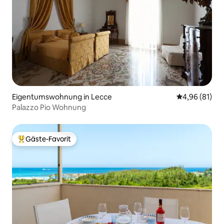
Eigentumswohnung in Lecce
Durchschnitt
4,96 (81)
Palazzo Pio Wohnung
Gäste-Favorit
Beliebter Gäste-Favorit.