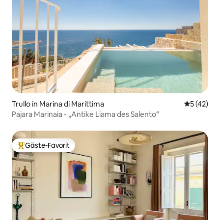
Trullo in Marina di Marittima
Durchschn
5 (42)
Pajara Marinaia - „Antike Liama des Salento“
Gäste-Favorit
Beliebter Gäste-Favorit.