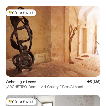
Gäste-Favorit
Beliebter Gäste-Favorit.
Wohnung in Lecce
Durchschni
5 (136)
„ARCHETIPO-Domus Art Gallery-“ Pass Altstadt
Gäste-Favorit
Beliebter Gäste-Favorit.