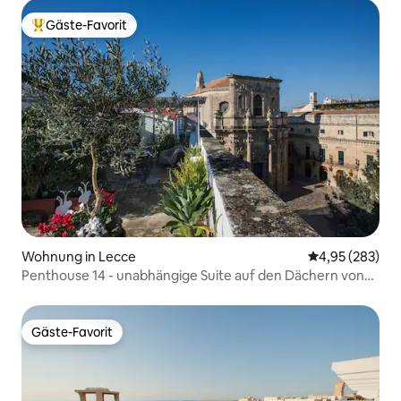
Gäste-Favorit
Beliebter Gäste-Favorit.
Wohnung in Lecce
Durchschnittli
4,95 (283)
Penthouse 14 - unabhängige Suite auf den Dächern von
Lecce
Gäste-Favorit
Gäste-Favorit