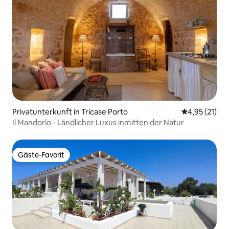
Privatunterkunft in Tricase Porto
Durchschnitt
4,95 (21)
Il Mandorlo - Ländlicher Luxus inmitten der Natur
Gäste-Favorit
Gäste-Favorit