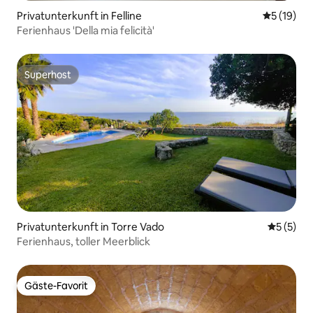
Privatunterkunft in Felline
Durchschn
5 (19)
Ferienhaus 'Della mia felicità'
Superhost
Superhost
Privatunterkunft in Torre Vado
Durchsch
5 (5)
Ferienhaus, toller Meerblick
Gäste-Favorit
Gäste-Favorit