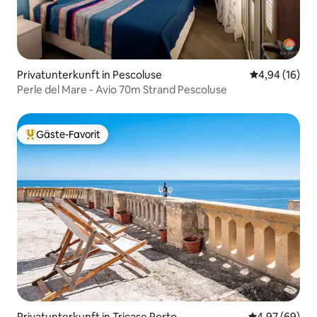
Privatunterkunft in Pescoluse
Durchschnitt
4,94 (16)
Perle del Mare - Avio 70m Strand Pescoluse
Gäste-Favorit
Beliebter Gäste-Favorit.
Privatunterkunft in Tricase Porto
Durchschnittl
4,97 (69)