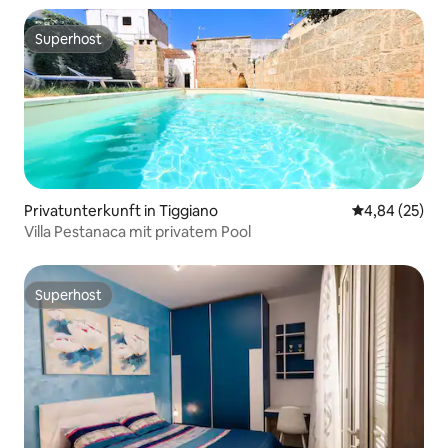
Superhost
Superhost
Privatunterkunft in Tiggiano
Durchschnittl
4,84 (25)
Villa Pestanaca mit privatem Pool
Superhost
Superhost