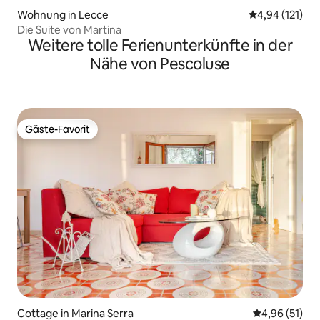
Wohnung in Lecce
Durchschnittl
4,94 (121)
Die Suite von Martina
Weitere tolle Ferienunterkünfte in der
Nähe von Pescoluse
Gäste-Favorit
Gäste-Favorit
Cottage in Marina Serra
Durchschnitt
4,96 (51)