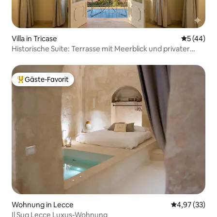
Villa in Tricase
Durchschni
5 (44)
Historische Suite: Terrasse mit Meerblick und privater
Park
Gäste-Favorit
Beliebter Gäste-Favorit.
Wohnung in Lecce
Durchschnitt
4,97 (33)
Il Suq Lecce Luxus-Wohnung