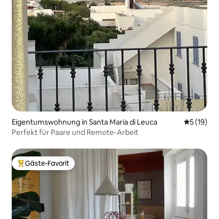
Eigentumswohnung in Santa Maria di Leuca
Durchschn
5 (19)
Perfekt für Paare und Remote-Arbeit
Gäste-Favorit
Beliebter Gäste-Favorit.