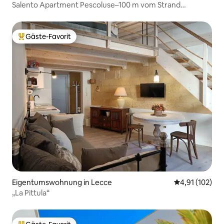
Salento Apartment Pescoluse–100 m vom Strand
entfernt
Gäste-Favorit
Beliebter Gäste-Favorit.
Eigentumswohnung in Lecce
Durchschnittl
4,91 (102)
„La Pittula“