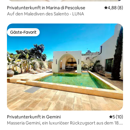
Privatunterkunft in Marina di Pescoluse
Durchschnitt
4,88 (8)
Auf den Malediven des Salento - LUNA
Gäste-Favorit
Gäste-Favorit
Privatunterkunft in Gemini
Durchschn
5 (10)
Masseria Gemini, ein luxuriöser Rückzugsort aus dem 18.
Jahrhundert