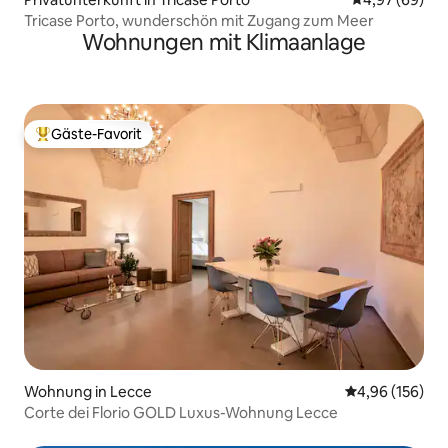
Tricase Porto, wunderschön mit Zugang zum Meer
Wohnungen mit Klimaanlage
Gäste-Favorit
Beliebter Gäste-Favorit.
Wohnung in Lecce
Durchschnittli
4,96 (156)
Corte dei Florio GOLD Luxus-Wohnung Lecce