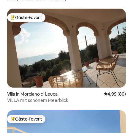
Gäste-Favorit
Beliebter Gäste-Favorit.
Villa in Morciano di Leuca
Durchschnittl
4,99 (80)
VILLA mit schönem Meerblick
Gäste-Favorit
Beliebter Gäste-Favorit.