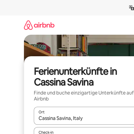
Zu
Inhalten
springen
Ferienunterkünfte in
Cassina Savina
Finde und buche einzigartige Unterkünfte auf
Airbnb
Ort
Wenn Ergebnisse verfügbar sind, navigiere mit d
Check-in