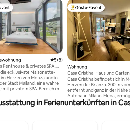
vorit
Gäste-Favorit
vorit
Beliebter Gäste-Favorit.
rtung: 4,93 von 5, 214 Bewertungen
mswohnung
Durchschnittliche Bewertung: 5 von 5,
5 (8)
s Penthouse & privates SPA,
Wohnung
er Parkplatz
die exklusivste Maisonette-
Casa Cristina, Haus und Garten
im Herzen von Monza und in
Casa Cristina befindet sich in 
der Stadt Mailand, eine wahre
Herzen der Brianza. 300 m vo
 mit privatem SPA-Bereich mit
entfernt und ganz in der Nähe 
 Whirlpool. Die Unterkunft
Autobahn Milano-Meda, ermögl
tz für bis zu 8 Gäste und
usstattung in Ferienunterkünften in Cas
Ihnen, Mailand (20 Minuten mi
über zwei moderne Küchen,
Auto und 30 Minuten mit dem 
e Wohnbereiche mit
Comer See, Monza, Lecco und 
s, 4K-Fernseher in jedem
Schweiz leicht zu erreichen. Se
mer, eine private Terrasse und
Freizeitmöglichkeiten und be
ge Annehmlichkeiten Eine
Parkplätze gegen Gebühr sind 