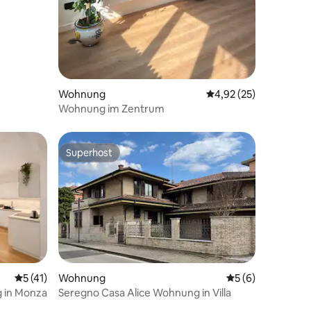
Wohnung
Durchschnittliche Be
4,92 (25)
Wohnung im Zentrum
Superhost
Superhost
Durchschnittliche Bewertung: 5 von 5, 41 Bewertungen
5 (41)
Wohnung
Durchschnittlich
5 (6)
g in Monza
Seregno Casa Alice Wohnung in Villa
44 Bewertungen