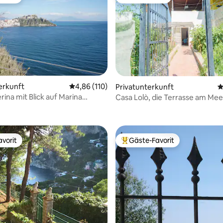
vorit
Gäste-Favorit
erkunft
Durchschnittliche Bewertung: 4,86 von 5, 1
4,86 (110)
Privatunterkunft
D
rina mit Blick auf Marina
Casa Lolò, die Terrasse am Mee
rtung: 4,94 von 5, 101 Bewertungen
vorit
Gäste-Favorit
vorit
Beliebter Gäste-Favorit.