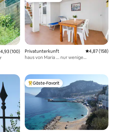
Beliebter Gäste-Favorit.
10 Bewertungen
Privatunterkunft
Durchschnittliche Bew
4,87 (158)
urchschnittliche Bewertung: 4,93 von 5, 100 Bewertungen
4,93 (100)
haus von Maria ... nur wenige
r
Gehminuten vom Meer entfernt
Gäste-Favorit
Beliebter Gäste-Favorit.