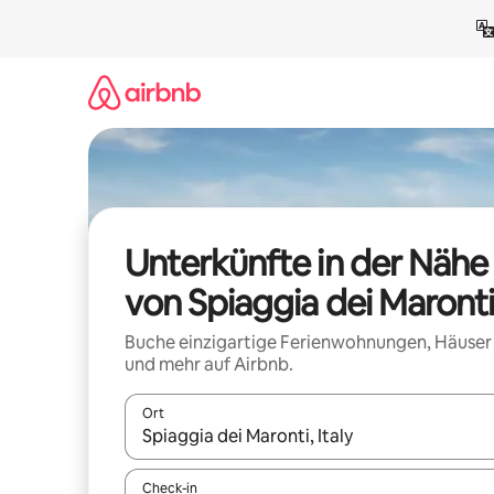
Zu
Inhalten
springen
Unterkünfte in der Nähe
von Spiaggia dei Maronti
Buche einzigartige Ferienwohnungen, Häuser
und mehr auf Airbnb.
Ort
Wenn Ergebnisse verfügbar sind, navigiere mit d
Check-in