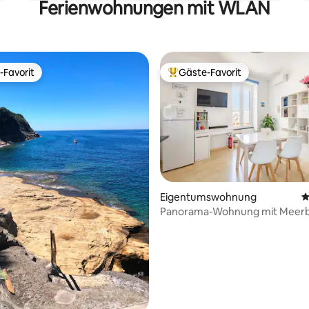
Ferienwohnungen mit WLAN
-Favorit
Gäste-Favorit
r Gäste-Favorit.
Beliebter Gäste-Favorit.
rtung: 4,95 von 5, 193 Bewertungen
Eigentumswohnung
D
Panorama-Wohnung mit Meerbl
Hafen von Forio