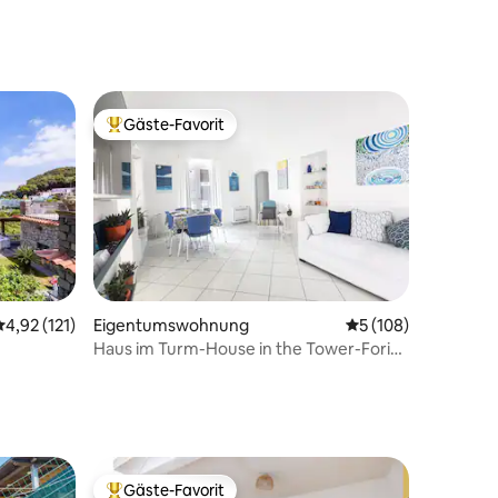
40 Bewertungen
Gäste-Favorit
Beliebter Gäste-Favorit.
63 Bewertungen
Durchschnittliche Bewertung: 4,92 von 5, 121 Bewertungen
4,92 (121)
Eigentumswohnung
Durchschnittliche 
5 (108)
Haus im Turm-House in the Tower-Forio
(Ischia)
Gäste-Favorit