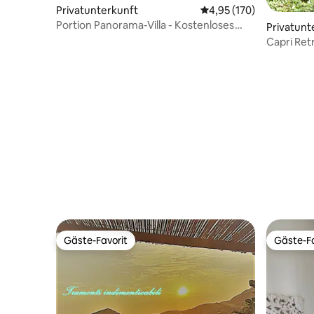
Privatunterkunft
Durchschnittliche Bewe
4,95 (170)
Portion Panorama-Villa - Kostenloses
Privatunt
WLAN
Capri Ret
Gäste-Favorit
Gäste-Fa
Gäste-Favorit
Gäste-Fa