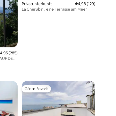
Privatunterkunft
Durchschnittliche Bew
4,98 (129)
La Cherubini, eine Terrasse am Meer
77 Bewertungen
urchschnittliche Bewertung: 4,95 von 5, 285 Bewertungen
4,95 (285)
 AUF DEN
Gäste-Favorit
Gäste-Favorit