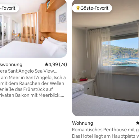
-Favorit
Gäste-Favorit
r Gäste-Favorit.
Beliebter Gäste-Favorit.
mswohnung
Durchschnittliche Bewertung: 4,99 von 5, 
4,99 (74)
Nera Sant'Angelo Sea View
nt
m Meer in Sant'Angelo, Ischia
enieße das Frühstück auf
rtung: 4,94 von 5, 135 Bewertungen
ivaten Balkon mit Meerblick.
lvolle Studio befindet sich im
n Fischerdorf Sant'Angelo
erfekt für einen romantischen
b oder einen erholsamen
Wohnung
D
chritte vom
Romantisches Penthouse mit g
uptplatz und den Stränden
Panoramaterrasse
Das Hotel liegt am Hauptplatz 
🛏 Queensize-Bett, Schlafsofa,