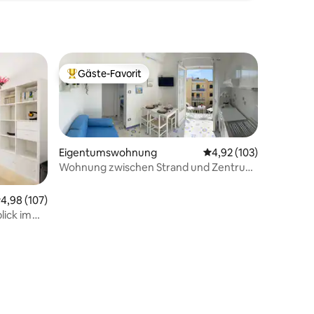
Gäste-Favorit
Beliebter Gäste-Favorit.
Eigentumswohnung
Durchschnittliche Bew
4,92 (103)
Wohnung zwischen Strand und Zentrum
von Ischia
urchschnittliche Bewertung: 4,98 von 5, 107 Bewertungen
4,98 (107)
ick im