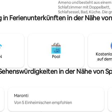
Ameno und besteht aus einem
 Badezimmer 🍽 Küche mit
Schlafzimmer mit Doppelbett,
V,
Schlafsessel, Bad, Küche. Die 
schmaschine, Geschirrspüler,
 in Ferienunterkünften in der Nähe von
Panoramaterrasse, von der aus
uche jetzt und
Hafen von Lacco Ameno und s
ant'Angelo! 💙
"Pilz" bewundern können, ist s
ausgestattet, dass Sie dort spe
in der Sonne liegen können. M
nur die Treppe des Hauses
hinuntergehen, um alles zur V
zu haben; Strände, Bushaltestell
Kostenlo
Parkplatz, Supermarkt, Bars,
N
Pool
auf dem
Restaurants, Einkaufsmöglichk
weniger als 1 km von der schö
von S. Montano und das Muse
Sehenswürdigkeiten in der Nähe von Sp
Pithecusae.
Maronti
Von 5 Einheimischen empfohlen