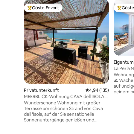
Gäste-Favorit
Gäste
Beliebter Gäste-Favorit.
Beliebte
Eigentu
La Perla 
Apartme
Wohnung a
🌊 Wache mit dem Rauschen der Wellen
auf und g
Privatunterkunft
Durchschnittliche Bewe
4,94 (135)
deinem pr
MEERBLICK-Wohnung CAVA dell'ISOLA
Dieses sti
(Forio)• Elowen
Wunderschöne Wohnung mit großer
charmante
Terrasse am schönen Strand von Cava
und ist p
dell 'Isola, auf der Sie sensationelle
Kurzurlau
Sonnenuntergänge genießen und
Rückzugsort. Nur wenige📍 S
speisen können, während Sie sich vom
Hafen, Ha
Gesang des Meeres streicheln lassen.
entfernt 