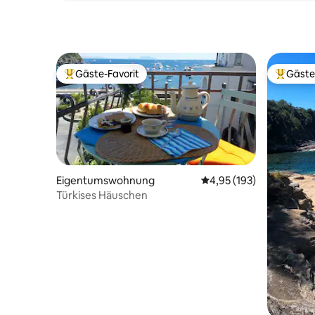
Gäste-Favorit
Gäste
Beliebter Gäste-Favorit.
Beliebte
Eigentumswohnung
Durchschnittliche Bewe
4,95 (193)
Türkises Häuschen