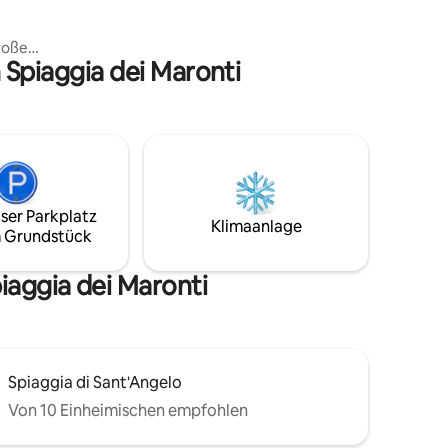
dem Taxiboot erreichbar. Im
Frühling/Sommer ist der
große
Passagiertransport mit dem
 Spiaggia dei Maronti
 Sie den
Tragflügelboot von Sorrent nach Procida
einen
aktiv.
o
isen und
an muss
erfügung
e, Taxi,
ser Parkplatz
Klimaanlage
 Grundstück
eiten und
nen Bucht
um von
iaggia dei Maronti
Spiaggia di Sant'Angelo
Von 10 Einheimischen empfohlen