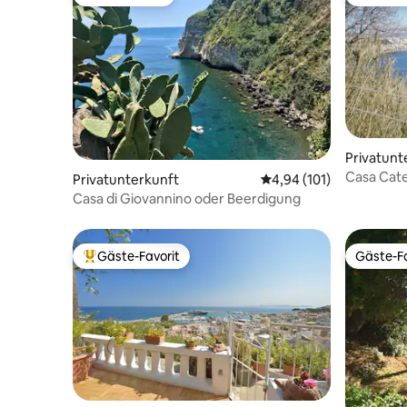
Gäste-Favorit
Gäste-Fa
Privatunt
Casa Cate
Privatunterkunft
Durchschnittliche Bewe
4,94 (101)
Corricella
Casa di Giovannino oder Beerdigung
Gäste-Favorit
Gäste-Fa
Beliebter Gäste-Favorit.
Gäste-Fa