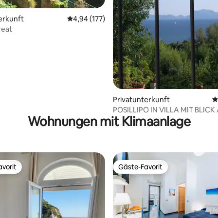
rtung: 4,95 von 5, 170 Bewertungen
erkunft
Durchschnittliche Bewertung: 4,94 von 5, 1
4,94 (177)
reat
Privatunterkunft
D
POSILLIPO IN VILLA MIT BLICK
Wohnungen mit Klimaanlage
GARTEN
vorit
Gäste-Favorit
vorit
Gäste-Favorit