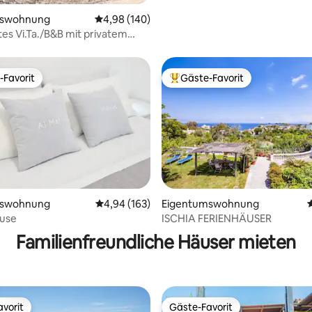
mswohnung
Durchschnittliche Bewertung: 4,98 von 5, 1
4,98 (140)
s Vi.Ta./B&B mit privatem
um Meer
-Favorit
Gäste-Favorit
r Gäste-Favorit.
Beliebter Gäste-Favorit.
mswohnung
Durchschnittliche Bewertung: 4,94 von 5, 1
4,94 (163)
Eigentumswohnung
rtung: 4,83 von 5, 172 Bewertungen
ouse
ISCHIA FERIENHÄUSER
Familienfreundliche Häuser mieten
vorit
Gäste-Favorit