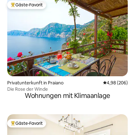
Gäste-Favorit
Beliebter Gäste-Favorit.
Privatunterkunft in Praiano
Durchschnittli
4,98 (206)
Die Rose der Winde
Wohnungen mit Klimaanlage
Gäste-Favorit
Beliebter Gäste-Favorit.