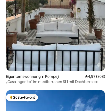
Eigentumswohnung in Pompeji
Durchschnittli
4,97 (308)
„Casa Ingenito“ im mediterranen Stil mit Dachterrasse
Gäste-Favorit
Beliebter Gäste-Favorit.