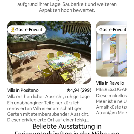
aufgrund ihrer Lage, Sauberkeit und weiteren
Aspekten hoch bewertet.
Gäste-Favorit
Gäste-Favorit
Beliebter Gäste-Favorit.
Gäste-Favorit
Villa in Ravello
MEERESZUGANG ☀
Villa in Positano
Durchschnittliche Bewertung: 4
4,94 (299)
PARKPLATZ ☀️ RA
Diese makellose V
Villa mit herrlicher Aussicht, ruhige Lage
Meer ist eine Unte
Ein unabhängiger Teil einer kürzlich
Amalfiküste (zwis
renovierten Villa in einem schattigen
Atrani/am Meer),
Garten mit atemberaubender Aussicht.
Zitronen- und Ora
Dieser privilegierte Ort auf einer felsigen
geräumiger Sonne
Beliebte Ausstattung in
Klippe in Positano zwischen dem Meer,
direktem Zugang zum Me
den Bergen und dem Land macht dieses