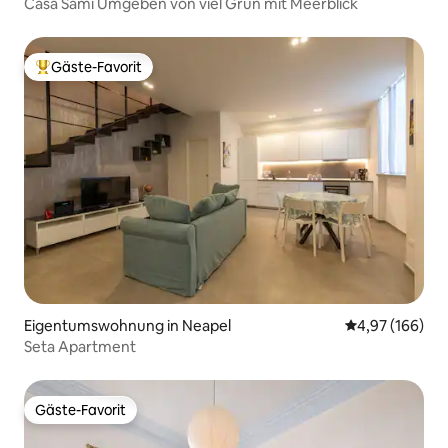
Casa Sami Umgeben von viel Grün mit Meerblick
Gäste-Favorit
Beliebter Gäste-Favorit.
Eigentumswohnung in Neapel
Durchschnittli
4,97 (166)
Seta Apartment
Gäste-Favorit
Gäste-Favorit