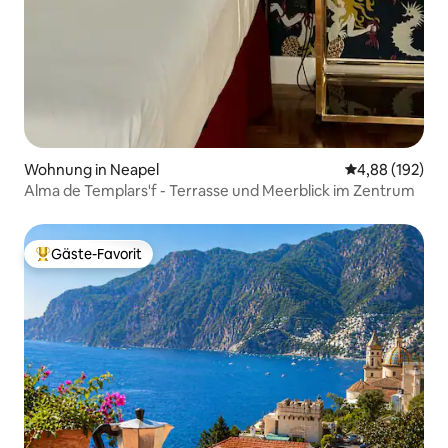
Wohnung in Neapel
Durchschnittli
4,88 (192)
Alma de Templars'f - Terrasse und Meerblick im Zentrum
Gäste-Favorit
Beliebter Gäste-Favorit.