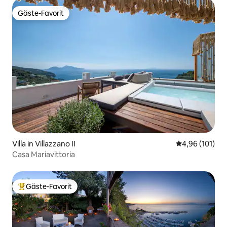
Gäste-Favorit
Gäste-Favorit
Villa in Villazzano II
Durchschnittl
4,96 (101)
Casa Mariavittoria
Gäste-Favorit
Beliebter Gäste-Favorit.