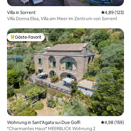
Villa in Sorrent
Durchschnittl
4,89 (123)
Villa Donna Elisa, Villa am Meer im Zentrum von Sorrent
Gäste-Favorit
Beliebter Gäste-Favorit.
Wohnung in Sant'Agata sui Due Golfi
Durchschnittli
4,98 (159)
*Charmantes Haus* MEERBLICK Wohnung 2