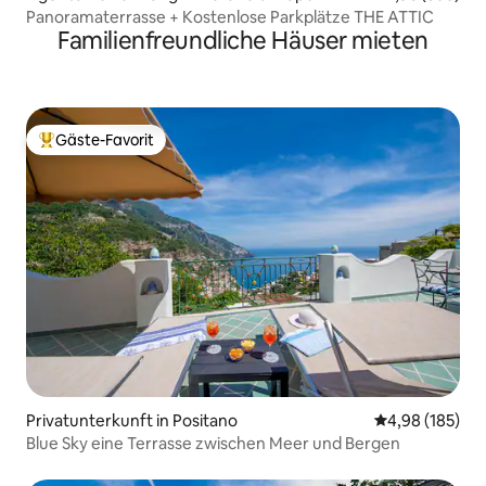
Panoramaterrasse + Kostenlose Parkplätze THE ATTIC
Familienfreundliche Häuser mieten
Gäste-Favorit
Beliebter Gäste-Favorit.
Privatunterkunft in Positano
Durchschnittli
4,98 (185)
Blue Sky eine Terrasse zwischen Meer und Bergen