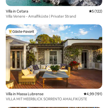
Villa in Cetara
Durchschni
5 (122)
Villa Venere - Amalfiküste | Privater Strand
Gäste-Favorit
Beliebter Gäste-Favorit.
Villa in Massa Lubrense
Durchschnittl
4,99 (191)
VILLA MIT MEERBLICK SORRENTO AMALFIKÜSTE