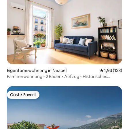
Eigentumswohnung in Neapel
Durchschnittl
4,93 (123)
Familienwohnung • 2 Bäder • Aufzug • Historisches
Zentrum
Gäste-Favorit
Gäste-Favorit