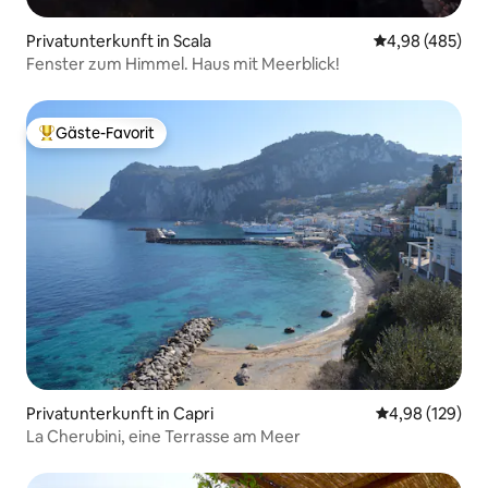
Privatunterkunft in Scala
Durchschnittli
4,98 (485)
Fenster zum Himmel. Haus mit Meerblick!
Gäste-Favorit
Beliebter Gäste-Favorit.
Privatunterkunft in Capri
Durchschnittli
4,98 (129)
La Cherubini, eine Terrasse am Meer