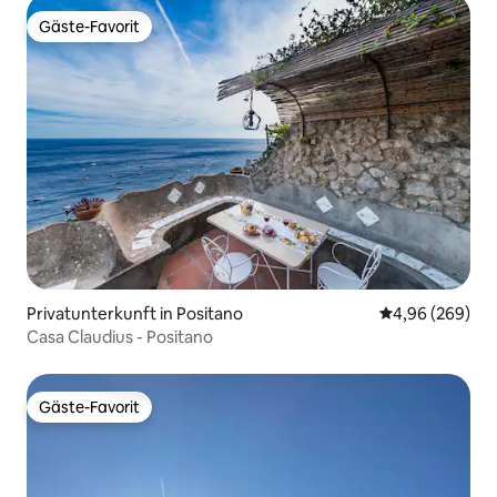
Gäste-Favorit
Gäste-Favorit
Privatunterkunft in Positano
Durchschnittli
4,96 (269)
Casa Claudius - Positano
Gäste-Favorit
Gäste-Favorit