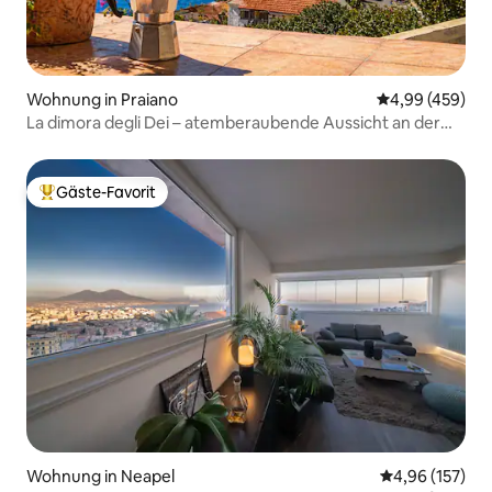
Wohnung in Praiano
Durchschnittli
4,99 (459)
La dimora degli Dei – atemberaubende Aussicht an der
Küste
Gäste-Favorit
Beliebter Gäste-Favorit.
Wohnung in Neapel
Durchschnittl
4,96 (157)