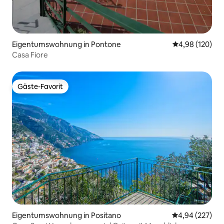
Eigentumswohnung in Pontone
Durchschnittli
4,98 (120)
Casa Fiore
Gäste-Favorit
Gäste-Favorit
Eigentumswohnung in Positano
Durchschnittli
4,94 (227)