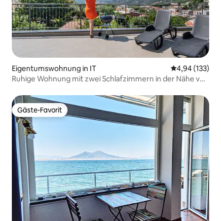
Eigentumswohnung in IT
Durchschnittl
4,94 (133)
Ruhige Wohnung mit zwei Schlafzimmern in der Nähe von
Sorrento
Gäste-Favorit
Gäste-Favorit