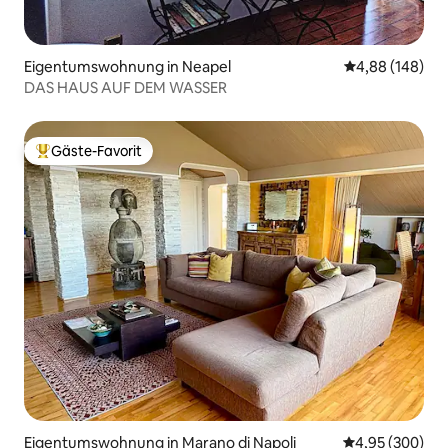
Eigentumswohnung in Neapel
Durchschnittli
4,88 (148)
DAS HAUS AUF DEM WASSER
Gäste-Favorit
Beliebter Gäste-Favorit.
Eigentumswohnung in Marano di Napoli
Durchschnittli
4,95 (300)