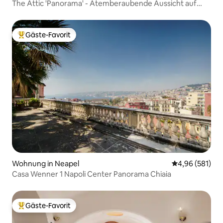
The Attic 'Panorama' - Atemberaubende Aussicht auf
den Golf
Gäste-Favorit
Beliebter Gäste-Favorit.
Wohnung in Neapel
Durchschnittli
4,96 (581)
Casa Wenner 1 Napoli Center Panorama Chiaia
Gäste-Favorit
Beliebter Gäste-Favorit.