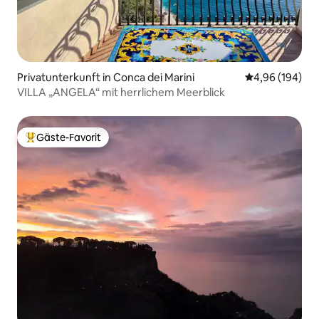
Privatunterkunft in Conca dei Marini
Durchschnittli
4,96 (194)
VILLA „ANGELA“ mit herrlichem Meerblick
Gäste-Favorit
Beliebter Gäste-Favorit.