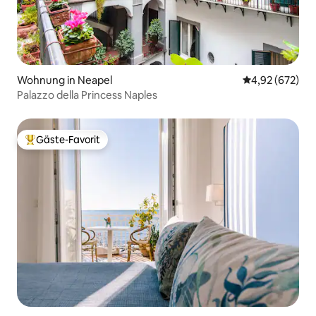
Wohnung in Neapel
Durchschnittli
4,92 (672)
Palazzo della Princess Naples
Gäste-Favorit
Beliebter Gäste-Favorit.