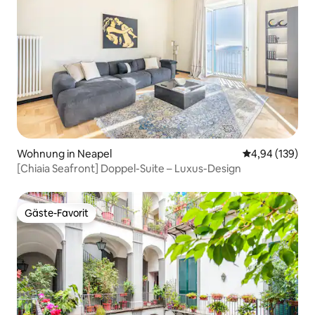
Wohnung in Neapel
Durchschnittli
4,94 (139)
[Chiaia Seafront] Doppel-Suite – Luxus-Design
Gäste-Favorit
Gäste-Favorit