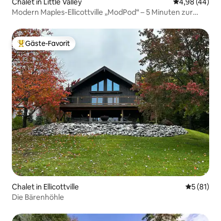
Chalet in Little Valley
Durchschnittl
4,98 (44)
Modern Maples-Ellicottville „ModPod“ – 5 Minuten zur
Stadt
Gäste-Favorit
Beliebter Gäste-Favorit.
Chalet in Ellicottville
Durchschn
5 (81)
Die Bärenhöhle