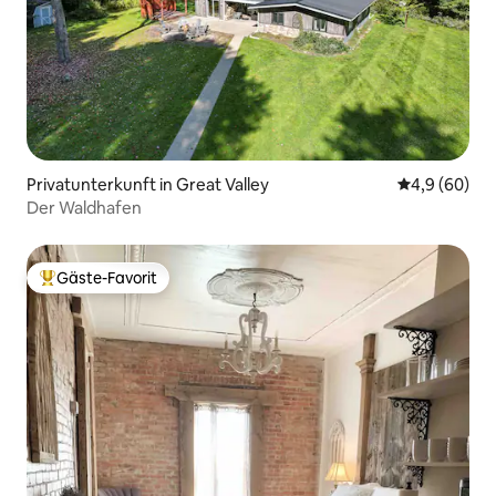
Privatunterkunft in Great Valley
Durchschnitt
4,9 (60)
Der Waldhafen
Gäste-Favorit
Beliebter Gäste-Favorit.