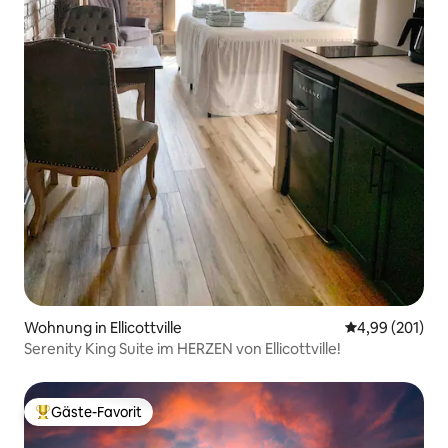
Wohnung in Ellicottville
Durchschnittli
4,99 (201)
Serenity King Suite im HERZEN von Ellicottville!
Gäste-Favorit
Beliebter Gäste-Favorit.