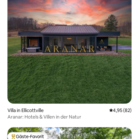
Villa in Ellicottville
Durchschnittl
4,95 (82)
Aranar: Hotels & Villen in der Natur
Gäste-Favorit