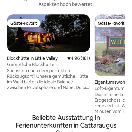
Aspekten hoch bewertet.
Gäste-Favorit
Gäste-Favorit
Gäste-Favorit
Gäste-Favorit
Blockhütte in Little Valley
Durchschnittliche Bewertung: 4
4,96 (181)
Gemütliche Blockhütte
Suchst du nach dem perfekten
Rückzugsort? Unsere gemütliche Hütte
im Wald bietet die ideale Balance
Eigentumswohnung 
zwischen Privatsphäre und Nähe. Du bist
ottville
Loft-Eigentumswo
4 Meilen von der Innenstadt von
Dies ist eine Lof
Ellicottville entfernt, wo du einen Tag
Erdgeschoss, die h
lang durch die Geschäfte, Restaurants,
renoviert ist. Wir 
Brauerei und Weingut schlendern
Minuten vom Holid
kannst. Willst du ein Outdoor-
Beliebte Ausstattung in
nur einen kurzen 
Abenteuer? Holiday Valley ist nur 5
Ellicottville entf
Ferienunterkünften in Cattaraugus
Meilen entfernt, wo du die besten
bietet eine Klima