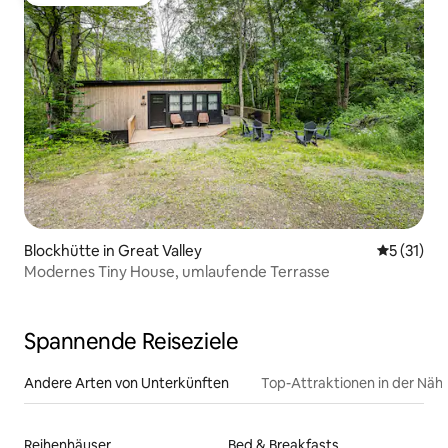
Beliebter Gäste-Favorit.
Blockhütte in Great Valley
Durchschn
5 (31)
Modernes Tiny House, umlaufende Terrasse
Spannende Reiseziele
Andere Arten von Unterkünften
Top-Attraktionen in der Näh
Reihenhäuser
Bed & Breakfasts