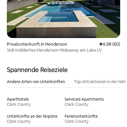
Privatunterkunft in Henderson
Durchschnittl
4,98 (60)
Voll möbliertes Henderson Hideaway am Lake LV
Spannende Reiseziele
Andere Arten von Unterkünften
Top-Attraktionen in der Näh
Aparthotels
Serviced Apartments
Clark County
Clark County
Unterkünfte an der Skipiste
Ferienunterkünfte
Clark County
Clark County