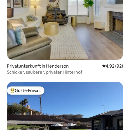
Privatunterkunft in Henderson
Durchschnittl
4,92 (92)
Schicker, sauberer, privater Hinterhof
Gäste-Favorit
Beliebter Gäste-Favorit.