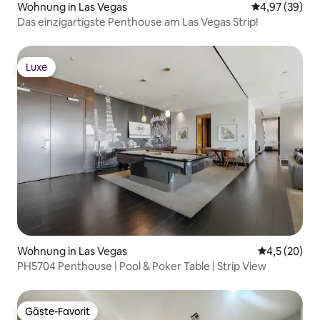
Wohnung in Las Vegas
Durchschnittl
4,97 (39)
Das einzigartigste Penthouse am Las Vegas Strip!
Luxe
Luxe
Wohnung in Las Vegas
Durchschnit
4,5 (20)
PH5704 Penthouse | Pool & Poker Table | Strip View
Gäste-Favorit
Gäste-Favorit