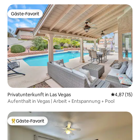
Gäste-Favorit
Gäste-Favorit
Privatunterkunft in Las Vegas
Durchschnitt
4,87 (15)
Aufenthalt in Vegas | Arbeit + Entspannung + Pool
Gäste-Favorit
Beliebter Gäste-Favorit.