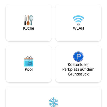
Grillplatz und Ga
Einfaches Parken: kostenlose Parkplätze
gelegen, 15 Minute
auf der Straße an der Ecke neben dem
Minuten vom Flugh
Gebäude – rund um die Uhr. •
Geschäften und Re
18 Minuten zum Strip „Willkommen im
Gehweite. Eingez
fantastischen Las Vegas“ • 15 Minuten zu
Parkplätze, hausti
den [Las Vegas South Premium Outlets].
Speed-WLAN. Ideal für Paare,
Küche
WLAN
• 3 Minuten zum nächsten
Alleinreisende un
Lebensmittelgeschäft.
auch kleine Kinde
Kostenloser
Pool
Parkplatz auf dem
Grundstück