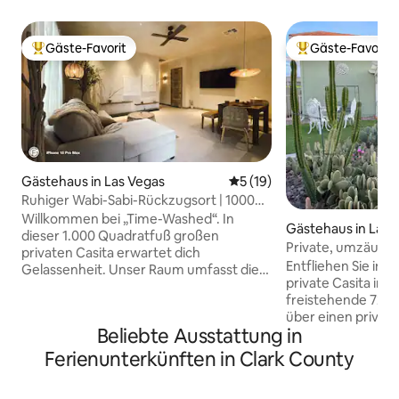
Gäste-Favorit
Gäste-Favorit
Beliebter Gäste-Favorit.
Beliebter Gäste-F
Gästehaus in Las Vegas
Durchschnittliche Bewertun
5 (19)
Ruhiger Wabi-Sabi-Rückzugsort | 1000
sqft Private Casita
Willkommen bei „Time-Washed“. In
Gästehaus in Las 
dieser 1.000 Quadratfuß großen
Private, umzäunte 
privaten Casita erwartet dich
Rückzugsort in Ve
Entfliehen Sie in R
Gelassenheit. Unser Raum umfasst die
private Casita in 
Wabi-Sabi-Ästhetik und bietet einen
freistehende 72 m
ruhigen Rückzugsort mit natürlichen
über einen private
Texturen. • Riesiges Schlafzimmer: 500
Beliebte Ausstattung in
Queensize-Bett, e
sq ft. Tatami (1 Kingsize-Bett + 1
Küche und eine W
Einzelbett + 1 ausklappbares Einzelbett).
Ferienunterkünften in Clark County
Trockner. Entspan
• Privatsphäre: gesamte Unterkunft.
gepflegten Kaktus
Privater Eingang. Selbst-Check-in •