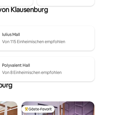
Zuhause
von Klausenburg
in!
Iulius Mall
Von 115 Einheimischen empfohlen
Polyvalent Hall
Von 8 Einheimischen empfohlen
nburg
Gäste-Favorit
Beliebter Gäste-Favorit.