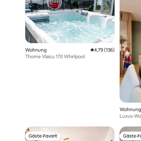
Wohnung
Durchschnittliche Bewe
4,79 (136)
Thome Vlaicu 170 Whirlpool
Wohnung
Luxus-Woh
Einkaufsz
Gäste-Favorit
Gäste-Fa
Gäste-Favorit
Gäste-Fa