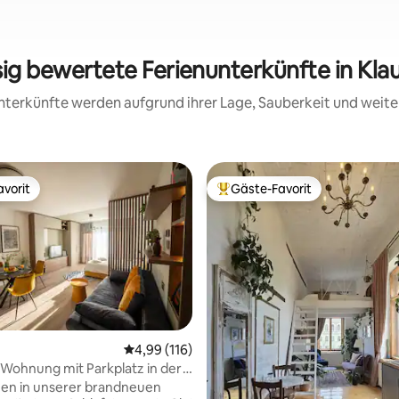
sig bewertete Ferienunterkünfte in Kl
 Unterkünfte werden aufgrund ihrer Lage, Sauberkeit und wei
vorit
Gäste-Favorit
vorit
Beliebter Gäste-Favorit.
Durchschnittliche Bewertung: 4,99 von 5, 1
4,99 (116)
Wohnung mit Parkplatz in der
rtung: 4,99 von 5, 176 Bewertungen
Parks und Verkehrsmitteln
en in unserer brandneuen