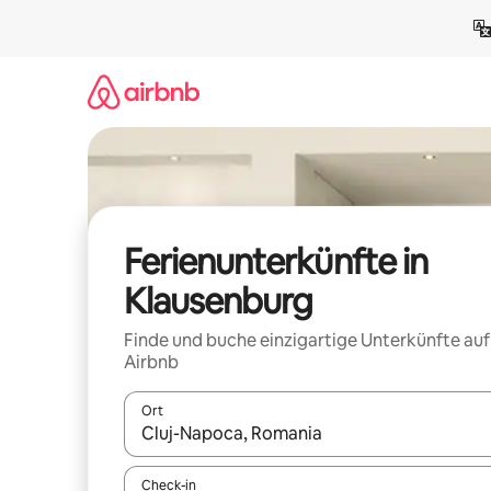
Zu
Inhalten
springen
Ferienunterkünfte in
Klausenburg
Finde und buche einzigartige Unterkünfte auf
Airbnb
Ort
Wenn Ergebnisse verfügbar sind, navigiere mit d
Check-in