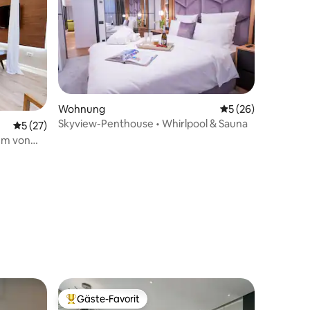
Wohnung
Durchschnittliche
5 (26)
Skyview-Penthouse • Whirlpool & Sauna
Durchschnittliche Bewertung: 5 von 5, 27 Bewertungen
5 (27)
um von
90 Bewertungen
Gäste-Favorit
Beliebter Gäste-Favorit.