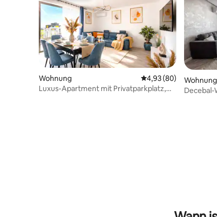
Wohnung
Durchschnittliche Bew
4,93 (80)
Wohnung
Luxus-Apartment mit Privatparkplatz,
Decebal-
Kingsize-Bett, Balkon
von Clujs
Wann is