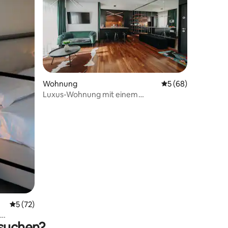
Wohnung
Durchschnittliche
5 (68)
23 Bewertungen
Luxus-Wohnung mit einem
Schlafzimmer
Durchschnittliche Bewertung: 5 von 5, 72 Bewertungen
5 (72)
esuchen?