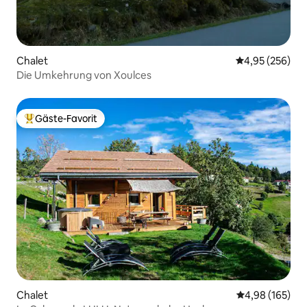
Chalet
Durchschnittli
4,95 (256)
Die Umkehrung von Xoulces
Gäste-Favorit
Beliebter Gäste-Favorit.
Chalet
Durchschnittli
4,98 (165)