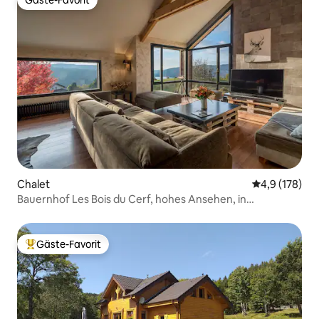
Gäste-Favorit
Chalet
Durchschnitt
4,9 (178)
Bauernhof Les Bois du Cerf, hohes Ansehen, in
Gérardmer
Gäste-Favorit
Beliebter Gäste-Favorit.