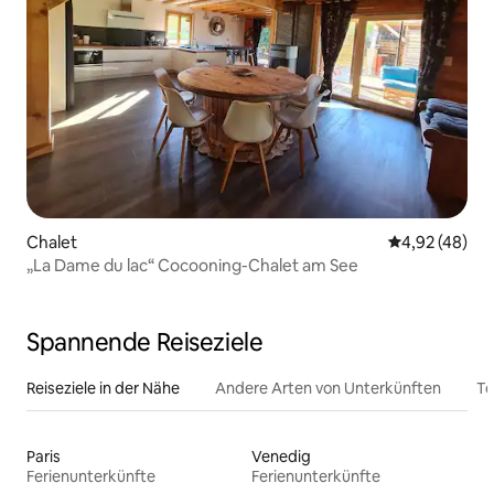
Chalet
Durchschnittl
4,92 (48)
„La Dame du lac“ Cocooning-Chalet am See
Spannende Reiseziele
Reiseziele in der Nähe
Andere Arten von Unterkünften
To
Paris
Venedig
Ferienunterkünfte
Ferienunterkünfte