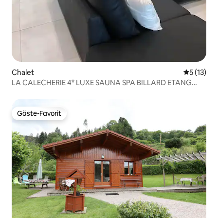
Chalet
Durchschn
5 (13)
LA CALECHERIE 4* LUXE SAUNA SPA BILLARD ETANG
WLAN
Gäste-Favorit
Gäste-Favorit