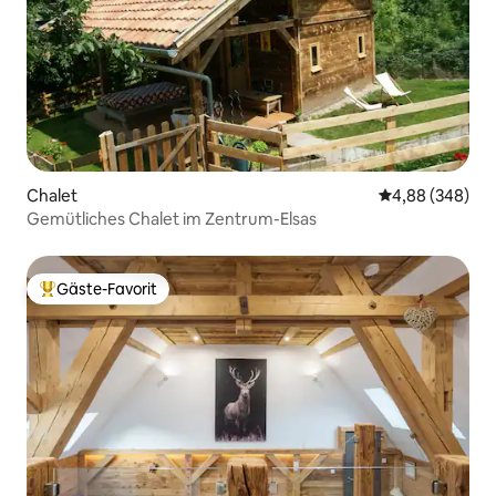
Chalet
Durchschnittli
4,88 (348)
Gemütliches Chalet im Zentrum-Elsas
Gäste-Favorit
Beliebter Gäste-Favorit.