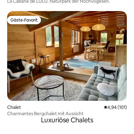
La Cabane de LULU. Naturpark der Hochvogesen.
Gäste-Favorit
Gäste-Favorit
Chalet
Durchschnittl
4,94 (101)
Charmantes Bergchalet mit Aussicht
Luxuriöse Chalets