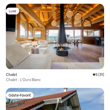
Luxe
Luxe
Chalet
Durchschn
5 (31)
Chalet - L'Ours Blanc
Gäste-Favorit
Gäste-Favorit