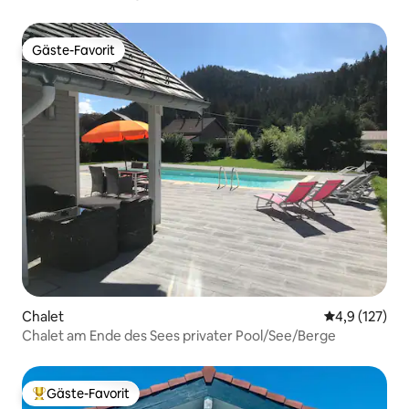
Gäste-Favorit
Gäste-Favorit
Chalet
Durchschnitt
4,9 (127)
Chalet am Ende des Sees privater Pool/See/Berge
Gäste-Favorit
Beliebter Gäste-Favorit.