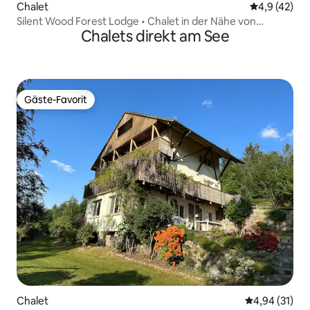
Chalet
Durchschnit
4,9 (42)
Silent Wood Forest Lodge • Chalet in der Nähe von
Chalets direkt am See
Markstein
Gäste-Favorit
Gäste-Favorit
Chalet
Durchschnitt
4,94 (31)