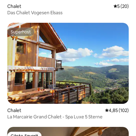
Chalet
Durchschni
5 (20)
Das Chalet Vogesen Elsass
Superhost
Superhost
Chalet
Durchschnittl
4,85 (102)
La Marcairie Grand Chalet - Spa Luxe 5 Sterne
Gäste-Favorit