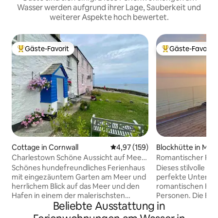
Wasser werden aufgrund ihrer Lage, Sauberkeit und
weiterer Aspekte hoch bewertet.
Gäste-Favorit
Gäste-Favorit
Beliebter Gäste-Favorit.
Beliebter Gäste-F
Cottage in Cornwall
Durchschnittliche Bewertung: 4
4,97 (159)
Blockhütte in Mill
Charlestown Schöne Aussicht auf Meer
Romantischer Rück
und Hafen.
Meerblick in Cornw
Schönes hundefreundliches Ferienhaus
Dieses stilvolle Co
mit eingezäuntem Garten am Meer und
perfekte Unterkun
herrlichem Blick auf das Meer und den
romantischen Kurz
Hafen in einem der malerischsten
Personen. Die Bes
Beliebte Ausstattung in
Küstendörfer der Grafschaft und dem
himmlisches Chalet
Hafen von Charlestown. Nur wenige
aufgebaut, nachd