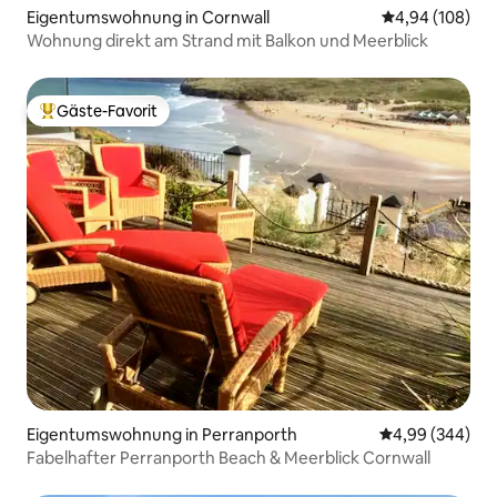
Eigentumswohnung in Cornwall
Durchschnittli
4,94 (108)
Wohnung direkt am Strand mit Balkon und Meerblick
Gäste-Favorit
Beliebter Gäste-Favorit.
Eigentumswohnung in Perranporth
Durchschnittli
4,99 (344)
Fabelhafter Perranporth Beach & Meerblick Cornwall