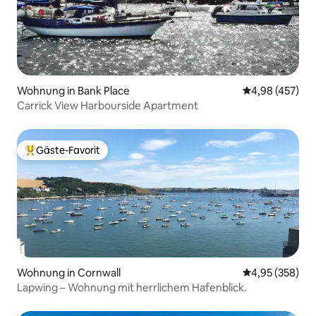
Wohnung in Bank Place
Durchschnittli
4,98 (457)
Carrick View Harbourside Apartment
Gäste-Favorit
Beliebter Gäste-Favorit.
Wohnung in Cornwall
Durchschnittli
4,95 (358)
Lapwing – Wohnung mit herrlichem Hafenblick.