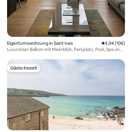
Eigentumswohnung in Saint Ives
Durchschnittli
4,94 (106)
Luxuriöser Balkon mit Meerblick, Parkplatz, Pool, Spa und
Fitnessraum
Gäste-Favorit
Gäste-Favorit