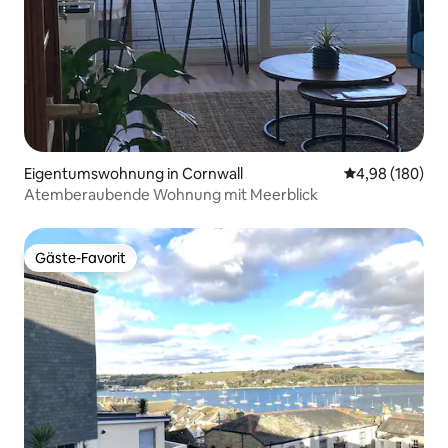
Eigentumswohnung in Cornwall
Durchschnittli
4,98 (180)
Atemberaubende Wohnung mit Meerblick
Gäste-Favorit
Gäste-Favorit