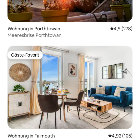
Wohnung in Porthtowan
Durchschnittl
4,9 (278)
Meeresbrise Porthtowan
Gäste-Favorit
Gäste-Favorit
Wohnung in Falmouth
Durchschnittl
4,92 (105)