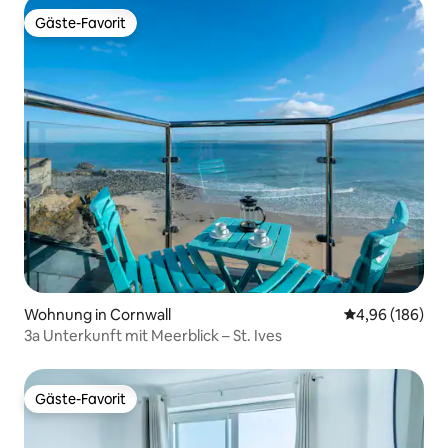
Gäste-Favorit
Gäste-Favorit
Wohnung in Cornwall
Durchschnittli
4,96 (186)
3a Unterkunft mit Meerblick – St. Ives
Gäste-Favorit
Gäste-Favorit