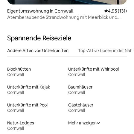
Eigentumswohnung in Cornwall
Durchschnittl
4,95 (131)
Atemberaubende Strandwohnung mit Meerblick und
Parkplatz
Spannende Reiseziele
Andere Arten von Unterkünften
Top-Attraktionen in der Näh
Blockhütten
Unterkünfte mit Whirlpool
Cornwall
Cornwall
Unterkünfte mit Kajak
Baumhäuser
Cornwall
Cornwall
Unterkünfte mit Pool
Gästehäuser
Cornwall
Cornwall
Natur-Lodges
Mehr anzeigen
Cornwall