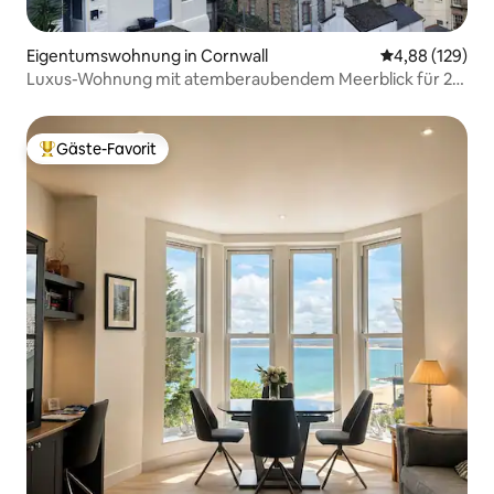
Eigentumswohnung in Cornwall
Durchschnittli
4,88 (129)
Luxus-Wohnung mit atemberaubendem Meerblick für 2-
3 Personen
Gäste-Favorit
Beliebter Gäste-Favorit.