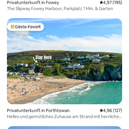
Privatunterkunft in Fowey
Durchschnittl
4,97 (195)
The Slipway Fowey Harbour, Parkplatz 1 Min. & Garten
Gäste-Favorit
Beliebter Gäste-Favorit.
Privatunterkunft in Porthtowan
Durchschnittl
4,96 (127)
Helles und gemütliches Zuhause am Strand mit herrlicher
Aussicht