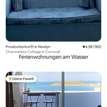
Privatunterkunft in Newlyn
Durchschnittli
4,96 (165)
Charmantes Cottage in Cornwall
Ferienwohnungen am Wasser
Gäste-Favorit
Beliebter Gäste-Favorit.