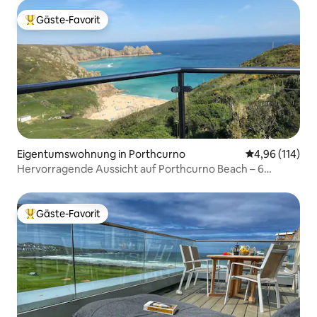
Gäste-Favorit
Beliebter Gäste-Favorit.
Eigentumswohnung in Porthcurno
Durchschnittl
4,96 (114)
Hervorragende Aussicht auf Porthcurno Beach – 6
Schlafplätze
Gäste-Favorit
Beliebter Gäste-Favorit.