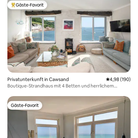
Gäste-Favorit
Beliebter Gäste-Favorit.
Privatunterkunft in Cawsand
Durchschnittli
4,98 (190)
Boutique-Strandhaus mit 4 Betten und herrlichem
Meerblick!
Gäste-Favorit
Gäste-Favorit