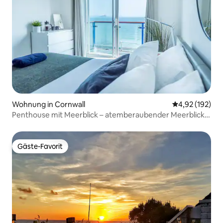
Wohnung in Cornwall
Durchschnittl
4,92 (192)
Penthouse mit Meerblick – atemberaubender Meerblick
und Parkplatz
Gäste-Favorit
Gäste-Favorit