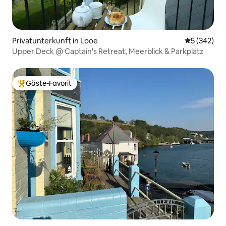
Privatunterkunft in Looe
Durchschnit
5 (342)
Upper Deck @ Captain's Retreat, Meerblick & Parkplatz
Gäste-Favorit
Beliebter Gäste-Favorit.