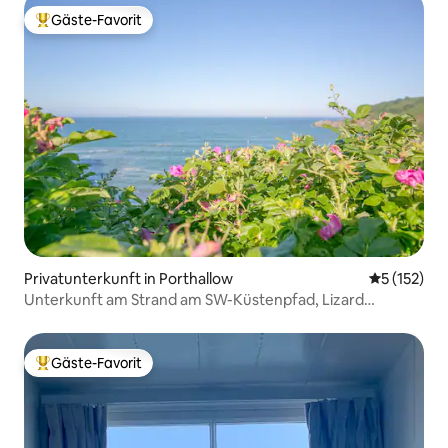
Gäste-Favorit
Beliebter Gäste-Favorit.
Privatunterkunft in Porthallow
Durchschni
5 (152)
Unterkunft am Strand am SW-Küstenpfad, Lizard
Peninsula
Gäste-Favorit
Beliebter Gäste-Favorit.