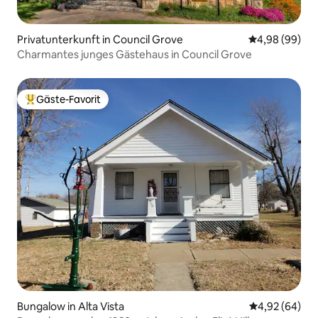
Privatunterkunft in Council Grove
Durchschnittl
4,98 (99)
Charmantes junges Gästehaus in Council Grove
Gäste-Favorit
Beliebter Gäste-Favorit.
Bungalow in Alta Vista
Durchschnittl
4,92 (64)