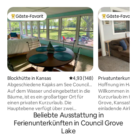
Gäste-Favorit
Gäste-Favorit
Beliebter Gäste-Favorit.
Beliebter Gäste-F
Blockhütte in Kansas
Durchschnittliche Bewertung: 4
4,93 (148)
Privatunterkunft i
Grove
Abgeschiedene Kajaks am See Council
Hoffnung im Hain
Grove City Lake
Auf dem Wasser und eingebettet in die
Willkommen in de
Bäume, ist es ein großartiger Ort für
Kurzurlaub im Her
einen privaten Kurzurlaub. Die
Grove, Kansas! Di
Hauptebene verfügt über zwei
einladende Airbnb i
Beliebte Ausstattung in
Schlafzimmer mit Queensize-Betten,
Gruppen oder alle
ein Fernsehzimmer, ein Badezimmer,
möchten. 🌟 Erstkl
Ferienunterkünften in Council Grove
eine Küche und ein Zimmer mit Seeblick
wenige Gehminute
Lake
und Blick auf den großen, sanft
entfernt, mit ein