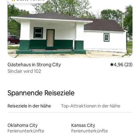
Beliebter Gäste-Favorit.
Gästehaus in Strong City
Durchschnittl
4,96 (23)
Sinclair wird 102
Spannende Reiseziele
Reiseziele in der Nähe
Top-Attraktionen in der Nähe
Oklahoma City
Kansas City
Ferienunterkünfte
Ferienunterkünfte