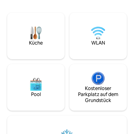
abfallenden Hof und den See.
lokalen Schätzen
Zusätzliche Schlafmöglichkeiten mit
Hays House, der 
Futons im Fernsehzimmer und im
Watts Coffee Co u
Zimmer mit Seeblick. Genieße die mit
historischen Lands
Backsteinen gepflasterte Terrasse mit
der Nähe und entl
bunten Adirondaks rund um die
der Suche nach Ou
Feuerstelle, eine Hängematte, Hufeisen,
Council Grove Lak
Tischtennis, einen Holzkohlegrill und
Autofahrt entfernt
Küche
WLAN
einen Picknicktisch. Du hast Angelruten,
Wasseraktivitäten
2 Kajaks und ein Kanu mit
Schwimmwesten.
Kostenloser
Pool
Parkplatz auf dem
Grundstück