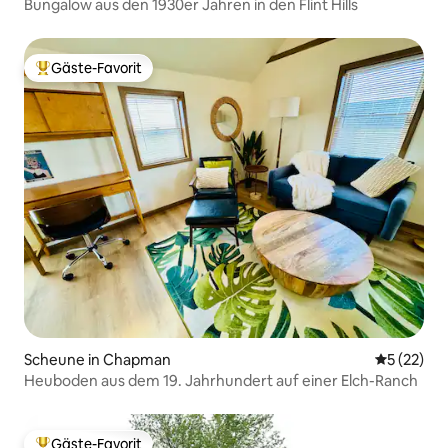
Bungalow aus den 1930er Jahren in den Flint Hills
Gäste-Favorit
Beliebter Gäste-Favorit.
Scheune in Chapman
Durchschn
5 (22)
Heuboden aus dem 19. Jahrhundert auf einer Elch-Ranch
Gäste-Favorit