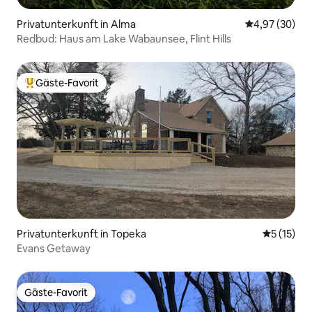
Privatunterkunft in Alma
Durchschnittl
4,97 (30)
Redbud: Haus am Lake Wabaunsee, Flint Hills
Gäste-Favorit
Beliebter Gäste-Favorit.
Privatunterkunft in Topeka
Durchschn
5 (15)
Evans Getaway
Gäste-Favorit
Gäste-Favorit