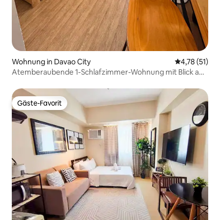
Wohnung in Davao City
Durchschnitt
4,78 (51)
Atemberaubende 1-Schlafzimmer-Wohnung mit Blick auf
die Stadt im Verdon Parc
Gäste-Favorit
Gäste-Favorit