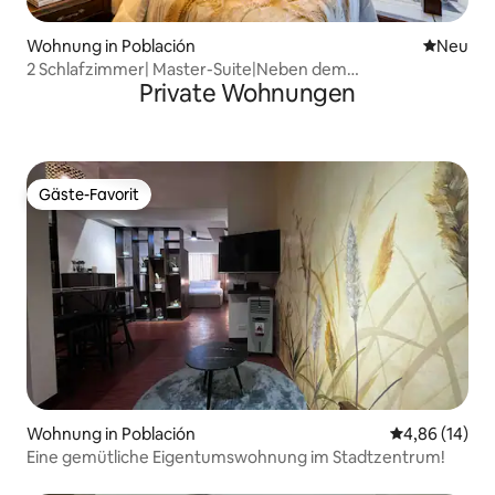
Wohnung in Población
Neue Unt
Neu
2 Schlafzimmer| Master-Suite|Neben dem
Private Wohnungen
Einkaufszentrum |Blick auf Samal|Schlafplätze für 5
Gäste-Favorit
Gäste-Favorit
Wohnung in Población
Durchschnitt
4,86 (14)
Eine gemütliche Eigentumswohnung im Stadtzentrum!