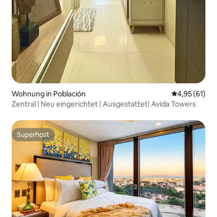
Wohnung in Población
Durchschnitt
4,95 (61)
Zentral | Neu eingerichtet | Ausgestattet| Avida Towers
Superhost
Superhost