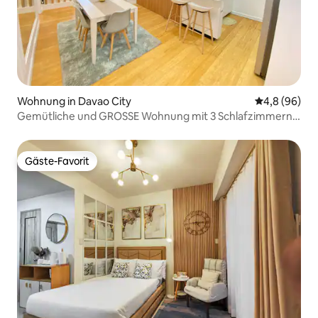
Wohnung in Davao City
Durchschnitt
4,8 (96)
Gemütliche und GROSSE Wohnung mit 3 Schlafzimmern
in Davao City
Gäste-Favorit
Gäste-Favorit