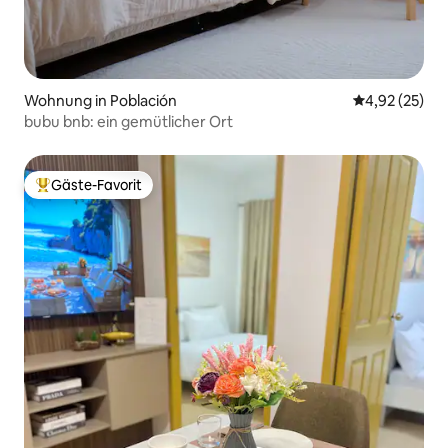
Wohnung in Población
Durchschnitt
4,92 (25)
bubu bnb: ein gemütlicher Ort
Gäste-Favorit
Beliebter Gäste-Favorit.