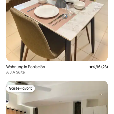
Wohnung in Población
Durchschnittl
4,96 (23)
A J A Suite
Gäste-Favorit
Gäste-Favorit