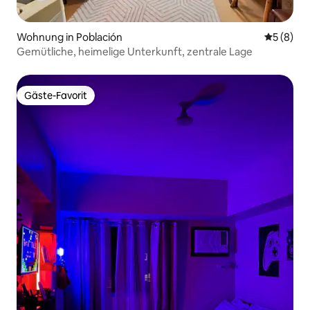
Wohnung in Población
Durchschn
5 (8)
Gemütliche, heimelige Unterkunft, zentrale Lage
Gäste-Favorit
Gäste-Favorit