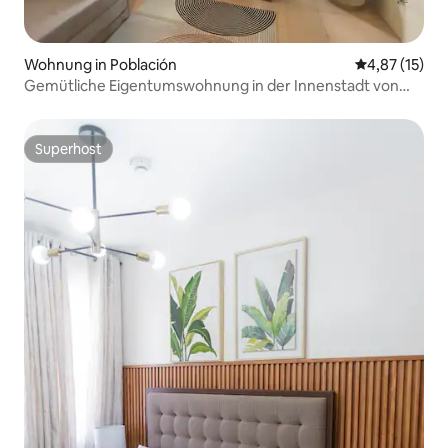
Wohnung in Población
Durchschnitt
4,87 (15)
Gemütliche Eigentumswohnung in der Innenstadt von
Davao | Pool, WLAN, Netflix
Superhost
Superhost