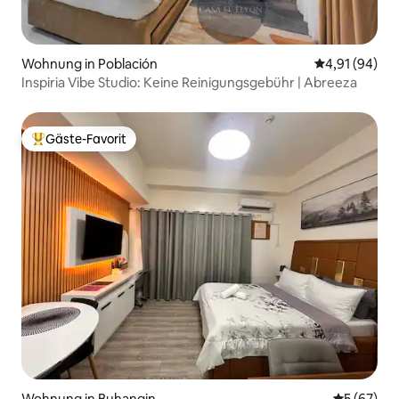
Wohnung in Población
Durchschnitt
4,91 (94)
Inspiria Vibe Studio: Keine Reinigungsgebühr | Abreeza
Gäste-Favorit
Beliebter Gäste-Favorit.
Wohnung in Buhangin
Durchschni
5 (67)