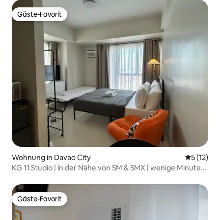
Gäste-Favorit
Gäste-Favorit
Wohnung in Davao City
Durchschn
5 (12)
KG 11 Studio | in der Nähe von SM & SMX | wenige Minuten
zum Flughafen
Gäste-Favorit
Gäste-Favorit