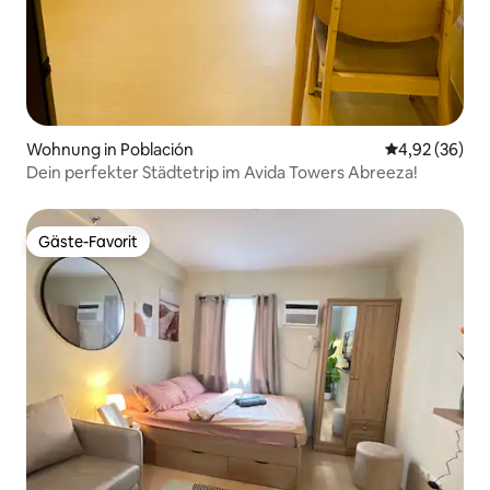
Wohnung in Población
Durchschnittl
4,92 (36)
Dein perfekter Städtetrip im Avida Towers Abreeza!
Gäste-Favorit
Gäste-Favorit