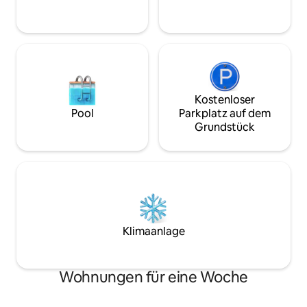
Notwendigen für einen erholsamen
der geschäftigen 
Aufenthalt. Bleib, entspanne dich und
im Herzen der Sta
mach das Beste aus Davao!
Kostenloser
Pool
Parkplatz auf dem
Grundstück
Klimaanlage
Wohnungen für eine Woche