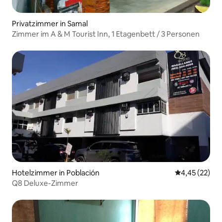
Privatzimmer in Samal
Zimmer im A & M Tourist Inn, 1 Etagenbett / 3 Personen
Hotelzimmer in Población
Durchschnitt
4,45 (22)
Q8 Deluxe-Zimmer