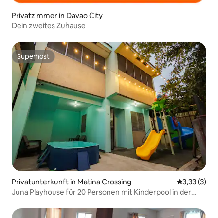
Privatzimmer in Davao City
Dein zweites Zuhause
Superhost
Superhost
Privatunterkunft in Matina Crossing
Durchschnit
3,33 (3)
Juna Playhouse für 20 Personen mit Kinderpool in der
Nähe von SM Dvo DGT