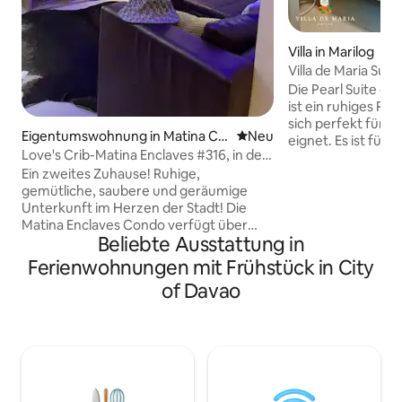
Villa in Marilog
Villa de Maria Suite
Die Pearl Suite der
ist ein ruhiges Re
sich perfekt für e
Eigentumswohnung in Matina Cr
Neue Unterkunft
Neu
eignet. Es ist für 
ossing
Love's Crib-Matina Enclaves #316, in der
verfügt über eine
Nähe von DGT&SM Eco
Ein zweites Zuhause! Ruhige,
kostenfreies WLA
gemütliche, saubere und geräumige
entspannende hei
Unterkunft im Herzen der Stadt! Die
mit kompletten To
Matina Enclaves Condo verfügt über
einem Föhn. Genie
Beliebte Ausstattung in
einen tollen Swimmingpool, ein
und das ruhige Amb
Basketballfeld und einen Garten, in dem
Maria. Gäste habe
Ferienwohnungen mit Frühstück in City
Sie Ihren morgendlichen
Kapelle, zum Teich
of Davao
Spaziergang/Ihr morgendliches Training
den Gärten – ideal
genießen können. Nur wenige
romantische Spaz
Gehminuten von der Davao Global
nur zum Entspanne
Township entfernt, die sich gut für lange
Spaziergänge und Picknicks eignet und
in der es so viele Restaurants gibt. Und
auch die Costal Road ist zu Fuß