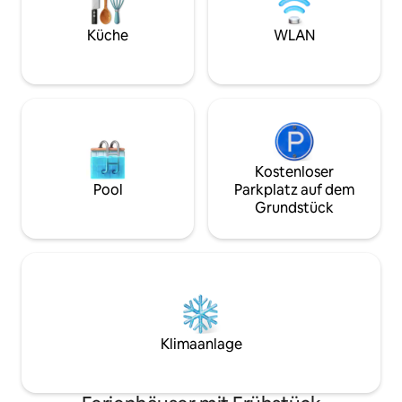
erreichbar. SM Ecoland ist nur 8
Gehminuten entfernt. Das Fitnessstudio
Küche
WLAN
befindet sich gleich gegenüber der
Wohnung mit Café. Der Name des
Gebäudes ist Arcadia.
Kostenloser
Pool
Parkplatz auf dem
Grundstück
Klimaanlage