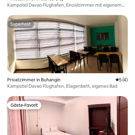
Kampotel Davao Flughafen, Einzelzimmer mit eigenem
Bad
Superhost
Superhost
Privatzimmer in Buhangin
Durchsch
5 (4)
Kampotel Davao Flughafen, Etagenbett, eigenes Bad
Gäste-Favorit
Gäste-Favorit