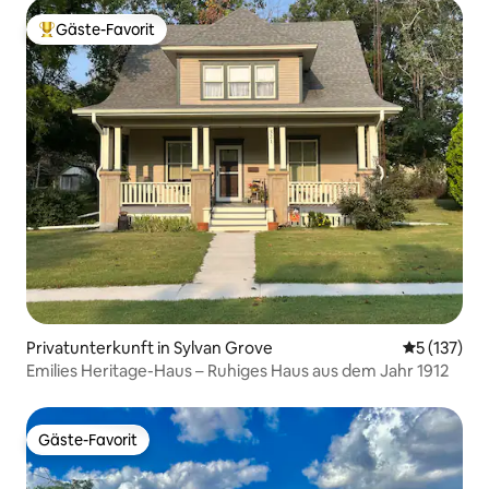
Gäste-Favorit
Beliebter Gäste-Favorit.
Privatunterkunft in Sylvan Grove
Durchschni
5 (137)
Emilies Heritage-Haus – Ruhiges Haus aus dem Jahr 1912
Gäste-Favorit
Gäste-Favorit