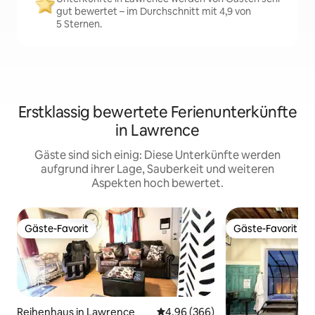
gut bewertet – im Durchschnitt mit 4,9 von
5 Sternen.
Erstklassig bewertete Ferienunterkünfte
in Lawrence
Gäste sind sich einig: Diese Unterkünfte werden
aufgrund ihrer Lage, Sauberkeit und weiteren
Aspekten hoch bewertet.
Gäste-Favorit
Gäste-Favorit
Gäste-Favorit
Gäste-Favorit
Reihenhaus in Lawrence
Durchschnittliche Bewertung: 4
4,96 (366)