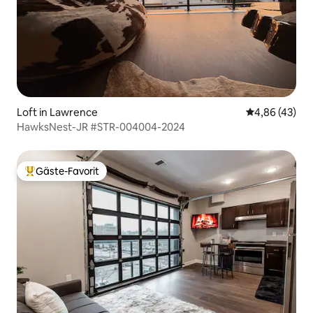
Loft in Lawrence
Durchschnittl
4,86 (43)
HawksNest-JR #STR-004004-2024
Gäste-Favorit
Beliebter Gäste-Favorit.