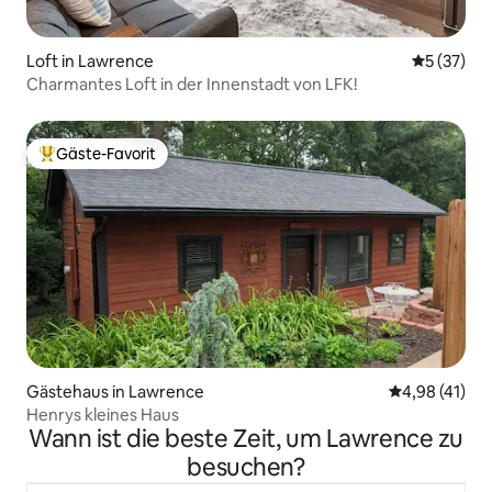
Loft in Lawrence
Durchschn
5 (37)
Charmantes Loft in der Innenstadt von LFK!
Gäste-Favorit
Beliebter Gäste-Favorit.
Gästehaus in Lawrence
Durchschnitt
4,98 (41)
Henrys kleines Haus
Wann ist die beste Zeit, um Lawrence zu
besuchen?