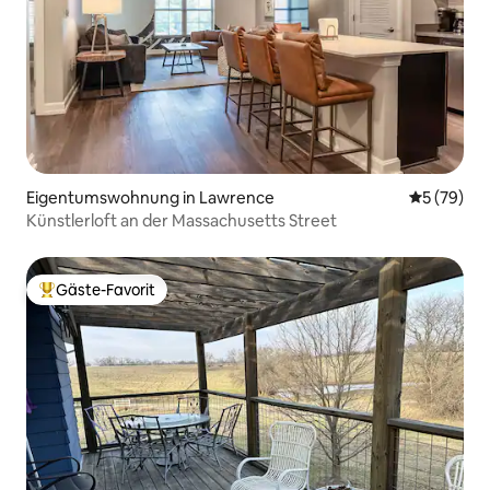
Eigentumswohnung in Lawrence
Durchschni
5 (79)
Künstlerloft an der Massachusetts Street
Gäste-Favorit
Beliebter Gäste-Favorit.