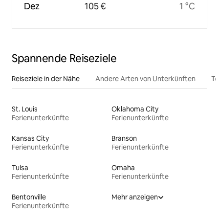
Dez
105 €
1 °C
Spannende Reiseziele
Reiseziele in der Nähe
Andere Arten von Unterkünften
To
St. Louis
Oklahoma City
Ferienunterkünfte
Ferienunterkünfte
Kansas City
Branson
Ferienunterkünfte
Ferienunterkünfte
Tulsa
Omaha
Ferienunterkünfte
Ferienunterkünfte
Bentonville
Mehr anzeigen
Ferienunterkünfte