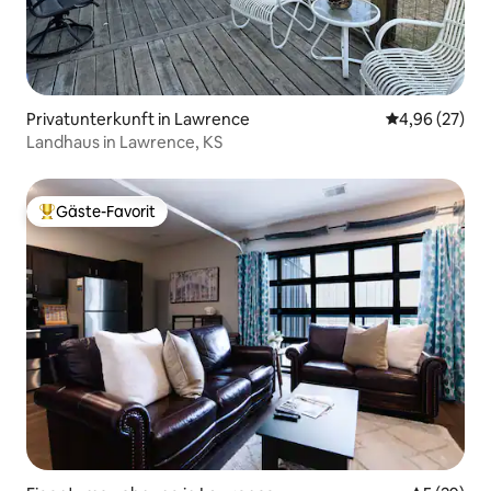
Privatunterkunft in Lawrence
Durchschnittl
4,96 (27)
Landhaus in Lawrence, KS
Gäste-Favorit
Beliebter Gäste-Favorit.