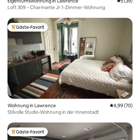
Eigentumswohnung in Lawrence
Durchschni
5 (39)
Loft 309 – Charmante Jr 1-Zimmer-Wohnung
Gäste-Favorit
Beliebter Gäste-Favorit.
Wohnung in Lawrence
Durchschnittl
4,99 (70)
Stilvolle Studio-Wohnung in der Innenstadt
Gäste-Favorit
Beliebter Gäste-Favorit.