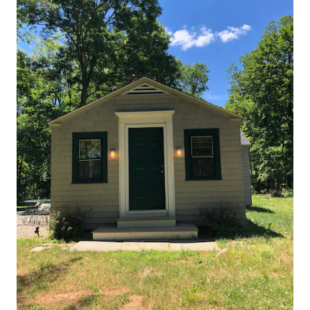
deines Hundes, da es in der Gegend
Kojoten gibt. Grundsätzlich: Bitte
versuche nicht, einen
unterzuschleichen – das endet wirklich
nicht gut, da wir eine Gebühr von 500 $
für nicht autorisierte Haustiere jeglicher
Art erheben. F: Ich bin
Blogger/YouTuber/Influencer. Kann ich
kostenlos übernachten? Antwort: Nein.
Eine letzte Sache: Ich weiß es wirklich zu
schätzen, dass du die Anweisungen
befolgt und das Ganze gelesen hast.
Bitte schreibe den Satz „Ich sehe
Mondschatten!“ oben in deine
Nachricht, damit ich weiß, dass du dies
getan hast, da solche Buchungen in der
Regel so viel reibungsloser verlaufen!
Und danke, dass du in der Leitung
bleibst! Das Haus verfügt über einen
herrlichen Panoramablick und absolute
Entspannung. Nutze die Feuerstelle und
die Gartenmöbel. Fühl dich ganz wie
zuhause! Ich stehe jederzeit zur
Verfügung, um zu helfen! Bitte schreib