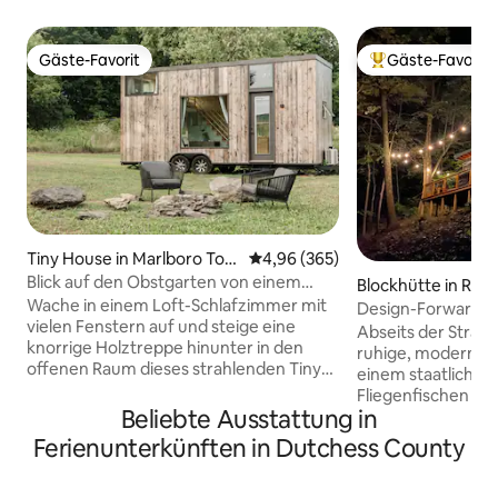
Gäste-Favorit
Gäste-Favorit
Gäste-Favorit
Beliebter Gäste-F
Tiny House in Marlboro Tow
Durchschnittliche Bewertung: 4
4,96 (365)
nship
Blick auf den Obstgarten von einem
Blockhütte in Red
lichtdurchfluteten Tiny House mit
Wache in einem Loft-Schlafzimmer mit
Design-Forward Ri
Feuerstelle
vielen Fenstern auf und steige eine
Hektar
Abseits der Straße
knorrige Holztreppe hinunter in den
ruhige, moderne H
offenen Raum dieses strahlenden Tiny
einem staatlich ge
House. Nimm eine lange heiße Dusche
Fliegenfischen und
und entspann dich. Bereite dir Kaffee in
Beliebte Ausstattung in
privater Rückzugso
einer gemütlichen Küche zu und setz
Stunden von NYC 
Ferienunterkünften in Dutchess County
dich dann abends an die Feuerstelle aus
120 Hektar große
Schiefer, um die Sterne zu beobachten.
mit Zugang zu W
Vorgestellt in Travel+Leisure, Time OUT