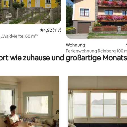
Durchschnittliche Bewertung: 4,92 von 5, 1
4,92 (117)
Waldviertel 60 m²“
rtung: 4,94 von 5, 125 Bewertungen
Wohnung
Ferienwohnung Reinberg 100 
rt wie zuhause und großartige Monats