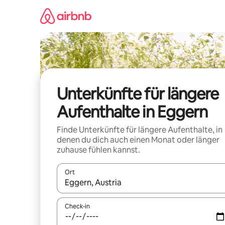
Zu
Inhalten
springen
Unterkünfte für längere
Aufenthalte in Eggern
Finde Unterkünfte für längere Aufenthalte, in
denen du dich auch einen Monat oder länger
zuhause fühlen kannst.
Ort
Wenn Ergebnisse verfügbar sind, navigiere mit d
Check-in