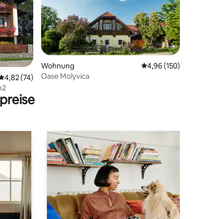
17 Bewertungen
Wohnung
Durchschnittliche Bew
4,96 (150)
Oase Molyvica
Durchschnittliche Bewertung: 4,82 von 5, 74 Bewertungen
4,82 (74)
m2
preise