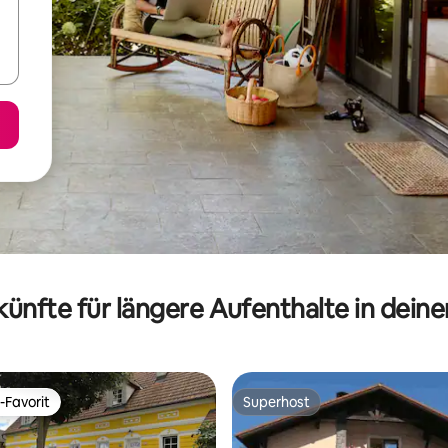
ünfte für längere Aufenthalte in dein
-Favorit
Superhost
r Gäste-Favorit.
Superhost