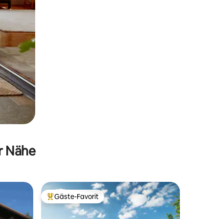
er Nähe
Gäste-Favorit
Beliebter Gäste-Favorit.