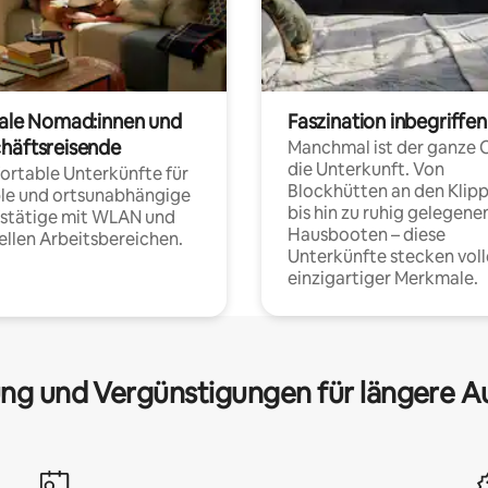
tale Nomad:innen und
Faszination inbegriffen
häftsreisende
Manchmal ist der ganze 
die Unterkunft. Von
rtable Unterkünfte für
Blockhütten an den Klip
ble und ortsunabhängige
bis hin zu ruhig gelegene
fstätige mit WLAN und
Hausbooten – diese
ellen Arbeitsbereichen.
Unterkünfte stecken voll
einzigartiger Merkmale.
ng und Vergünstigungen für längere A