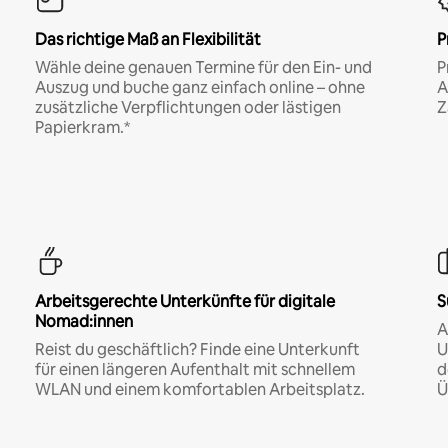
Das richtige Maß an Flexibilität
P
Wähle deine genauen Termine für den Ein- und
P
Auszug und buche ganz einfach online – ohne
A
zusätzliche Verpflichtungen oder lästigen
Z
Papierkram.*
Arbeitsgerechte Unterkünfte für digitale
S
Nomad:innen
A
Reist du geschäftlich? Finde eine Unterkunft
U
für einen längeren Aufenthalt mit schnellem
d
WLAN und einem komfortablen Arbeitsplatz.
Ü