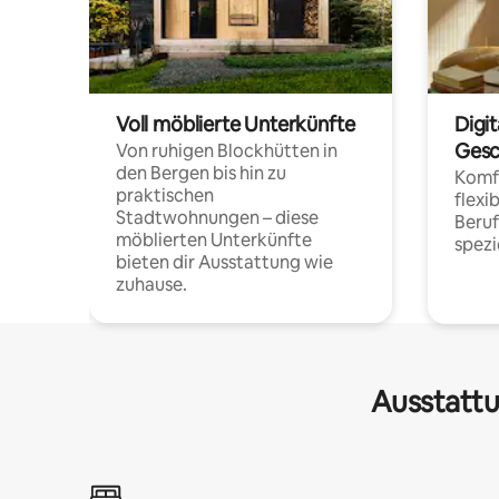
Voll möblierte Unterkünfte
Digi
Gesc
Von ruhigen Blockhütten in
den Bergen bis hin zu
Komfo
praktischen
flexi
Stadtwohnungen – diese
Beru
möblierten Unterkünfte
spezi
bieten dir Ausstattung wie
zuhause.
Ausstattu