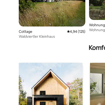
Wohnung
Wohnung „
Cottage
Durchschnittliche Bewe
4,94 (125)
Waldviertler Kleinhaus
Komfo