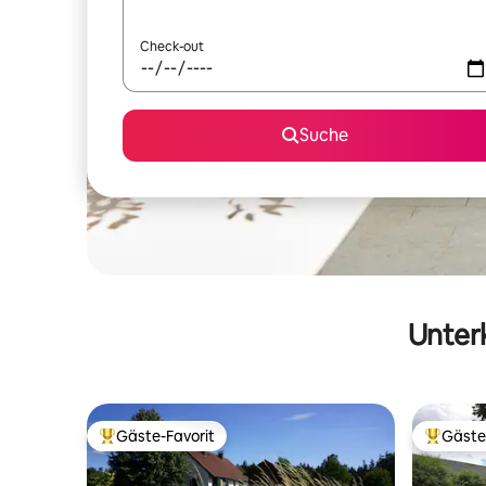
Check-out
Suche
Unterk
Gäste-Favorit
Gäste
Beliebter Gäste-Favorit.
Beliebte