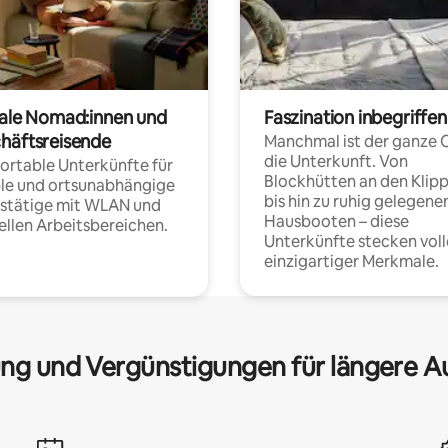
tale Nomad:innen und
Faszination inbegriffen
häftsreisende
Manchmal ist der ganze 
die Unterkunft. Von
rtable Unterkünfte für
Blockhütten an den Klip
ble und ortsunabhängige
bis hin zu ruhig gelegene
fstätige mit WLAN und
Hausbooten – diese
ellen Arbeitsbereichen.
Unterkünfte stecken voll
einzigartiger Merkmale.
ng und Vergünstigungen für längere A