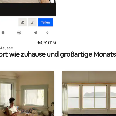
Durchschnittliche Bewertung: 4,91 von 5, 1
4,91 (115)
Stausee
rt wie zuhause und großartige Monats