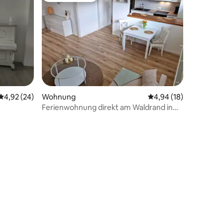
Durchschnittliche Bewertung: 4,92 von 5, 24 Bewertungen
4,92 (24)
Wohnung
Durchschnittliche Be
4,94 (18)
Ferienwohnung direkt am Waldrand in
Engelskirchen