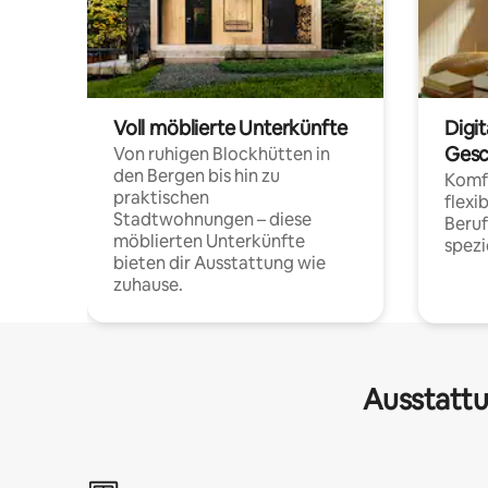
Voll möblierte Unterkünfte
Digi
Gesc
Von ruhigen Blockhütten in
den Bergen bis hin zu
Komfo
praktischen
flexi
Stadtwohnungen – diese
Beru
möblierten Unterkünfte
spezi
bieten dir Ausstattung wie
zuhause.
Ausstattu