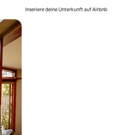
Inseriere deine Unterkunft auf Airbnb
h Berühren oder Wischgesten.