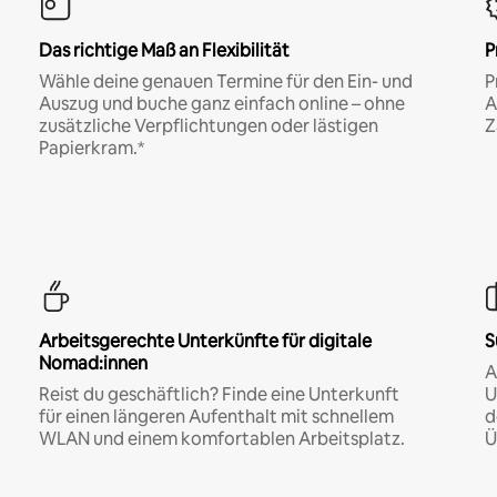
Das richtige Maß an Flexibilität
P
Wähle deine genauen Termine für den Ein- und
P
Auszug und buche ganz einfach online – ohne
A
zusätzliche Verpflichtungen oder lästigen
Z
Papierkram.*
Arbeitsgerechte Unterkünfte für digitale
S
Nomad:innen
A
Reist du geschäftlich? Finde eine Unterkunft
U
für einen längeren Aufenthalt mit schnellem
d
WLAN und einem komfortablen Arbeitsplatz.
Ü