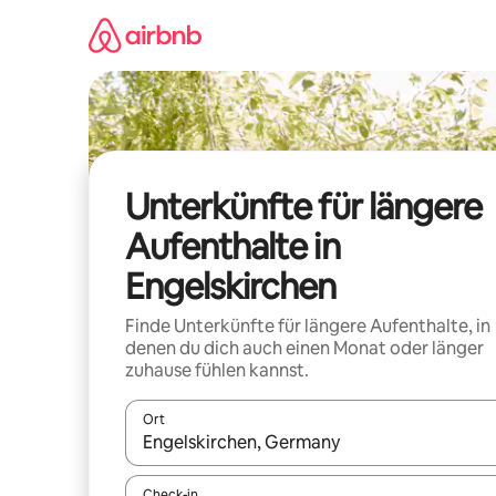
Zu
Inhalten
springen
Unterkünfte für längere
Aufenthalte in
Engelskirchen
Finde Unterkünfte für längere Aufenthalte, in
denen du dich auch einen Monat oder länger
zuhause fühlen kannst.
Ort
Wenn Ergebnisse verfügbar sind, navigiere mit d
Check-in