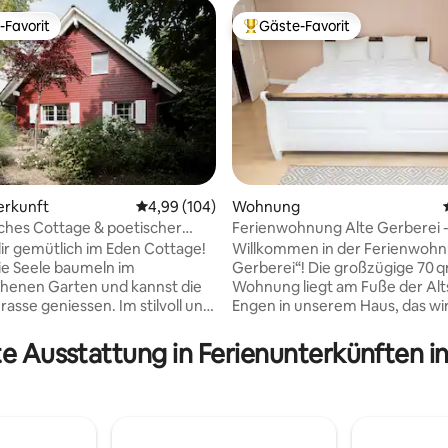
-Favorit
Gäste-Favorit
r Gäste-Favorit.
Beliebter Gäste-Favorit.
erkunft
Durchschnittliche Bewertung: 4,99 von 5, 1
4,99 (104)
Wohnung
ches Cottage & poetischer
Ferienwohnung Alte Gerberei 
ertung: 4,98 von 5, 40 Bewertungen
historisch gemütlich
ir gemütlich im Eden Cottage!
Willkommen in der Ferienwohn
die Seele baumeln im
Gerberei“! Die großzügige 70 
henen Garten und kannst die
Wohnung liegt am Fuße der Alt
rasse geniessen. Im stilvoll und
Engen in unserem Haus, das wir
 eingerichteten Haus fühlst du
Familie mit Kindern bewohnen.
rt willkommen. Die Küche ist
Parkmöglichkeiten gibt es auf 
te Ausstattung in Ferienunterkünften i
usgestattet. Entdecke das
gegenüberliegenden Straßensei
mittelalterliche Städtchen und
Konditor, Restaurants, Superm
erschöne Region um Rhein und
alles für den täglichen Bedarf s
 Schnelles Internet ist
erreichbar. Der Bahnhof ist ca. 
, ebenso In- und
Gehminuten entfernt und biete