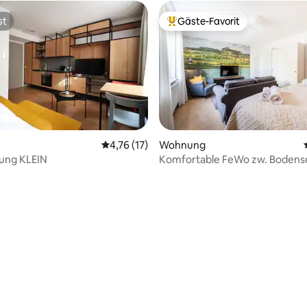
st
Gäste-Favorit
st
Beliebter Gäste-Favorit.
Durchschnittliche Bewertung: 4,76 von 5, 
4,76 (17)
Wohnung
ung KLEIN
Komfortable FeWo zw. Bodens
Hegau Vulkanen
 Bewertung: 5 von 5, 15 Bewertungen