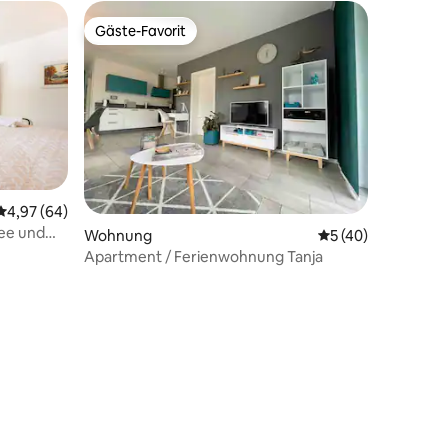
Gäste-Favorit
Gäste-Favorit
17 Bewertungen
Durchschnittliche Bewertung: 4,97 von 5, 64 Bewertungen
4,97 (64)
ee und
Wohnung
Durchschnittliche
5 (40)
Apartment / Ferienwohnung Tanja