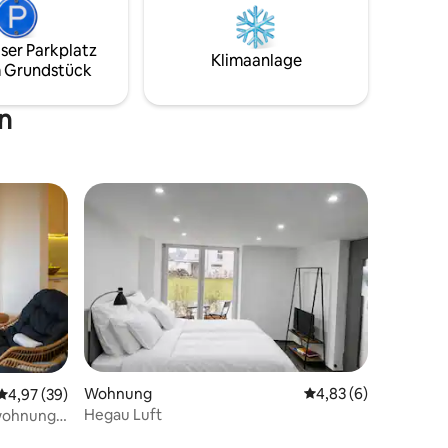
olfzell–
g für
ser Parkplatz
Klimaanlage
 Grundstück
n
Wohnung
Durchschnittliche B
4,83 (6)
48 Bewertungen
Durchschnittliche Bewertung: 4,97 von 5, 39 Bewertungen
4,97 (39)
Hegau Luft
wohnung