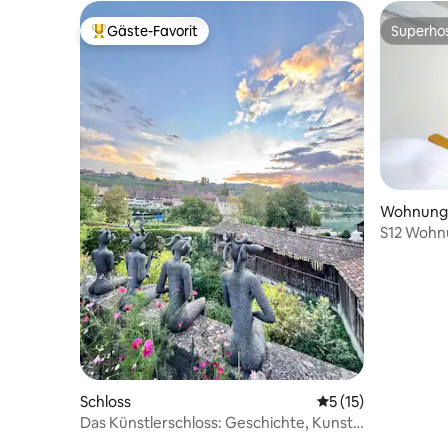
Gäste-Favorit
Superho
Beliebter Gäste-Favorit.
Superho
Wohnung
S12 Wohn
Schloss
Durchschnittliche
5 (15)
Das Künstlerschloss: Geschichte, Kunst
und Geist