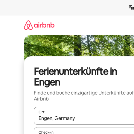
Zu
Inhalten
springen
Ferienunterkünfte in
Engen
Finde und buche einzigartige Unterkünfte auf
Airbnb
Ort
Wenn Ergebnisse verfügbar sind, navigiere mit d
Check-in