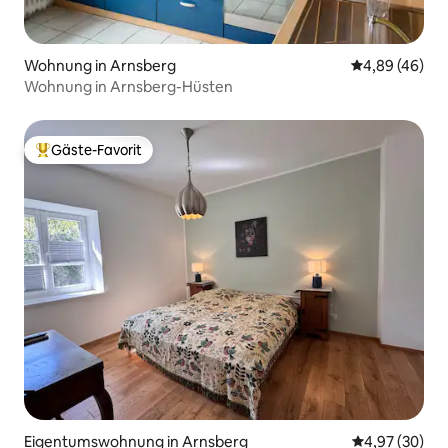
Wohnung in Arnsberg
Durchschnittl
4,89 (46)
Wohnung in Arnsberg-Hüsten
Gäste-Favorit
Beliebter Gäste-Favorit.
Eigentumswohnung in Arnsberg
Durchschnittl
4,97 (30)