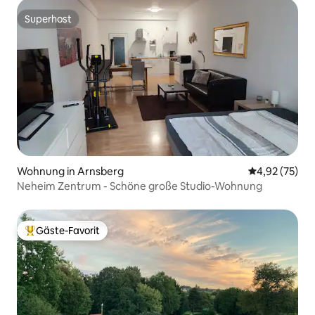
Superhost
Superhost
Wohnung in Arnsberg
Durchschnitt
4,92 (75)
Neheim Zentrum - Schöne große Studio-Wohnung
Gäste-Favorit
Beliebter Gäste-Favorit.