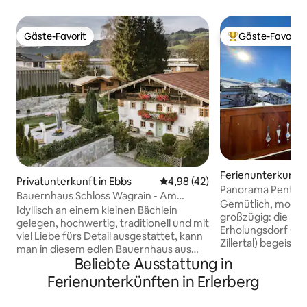
Gäste-Favorit
Gäste-Favorit
Gäste-Favorit
Beliebter Gäste-F
Ferienunterkunft 
Privatunterkunft in Ebbs
Durchschnittliche Bewertung: 
4,98 (42)
Panorama Penthou
Bauernhaus Schloss Wagrain - Am
großem Balkon
Gemütlich, modern,
Kaisergebirge
Idyllisch an einem kleinen Bächlein
großzügig: die B
gelegen, hochwertig, traditionell und mit
Erholungsdorf Gall
viel Liebe fürs Detail ausgestattet, kann
Zillertal) begeister
man in diesem edlen Bauernhaus aus
handgefertigten A
Beliebte Ausstattung in
1728, einen unvergesslichen Urlaub mit
zeitlosen Eleganz. 
der Familie oder mit Freunden erleben.
Ferienunterkünften in Erlerberg
Tiroler Holzbauwe
Die klare Bergluft im Frühling und das
aktuellen Designe
Duften der Wiesen im Sommer laden