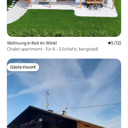
Wohnung in Reit im Winkl
Durchschn
5 (12)
Chalet apartment - für 6 - 3 Schlafzi. bergstadl
Gäste-Favorit
Gäste-Favorit