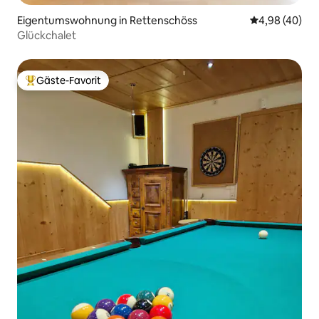
Eigentumswohnung in Rettenschöss
Durchschnittl
4,98 (40)
Glückchalet
Gäste-Favorit
Beliebter Gäste-Favorit.