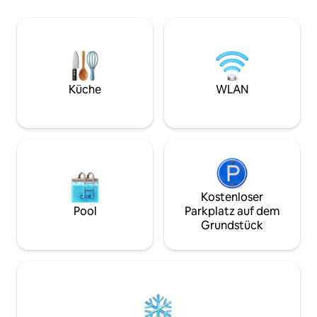
in allen Räumen wieder.​ - 6
zum Wandern und Träumen ein.Dieses
(auf Anfrage auch
Bauernhaus am Fuße des Kaisergebirges
großzügigen Balko
ist einer der Orte,an denen man die
Zirbenholz Sauna -
Verbundenheit mit der ursprünglichen
Küche - Arbeitsplat
Kraft der Natur spürt. Sie werden es
Weinkühlschrank
genießen!
Küche
WLAN
Kostenloser
Pool
Parkplatz auf dem
Grundstück