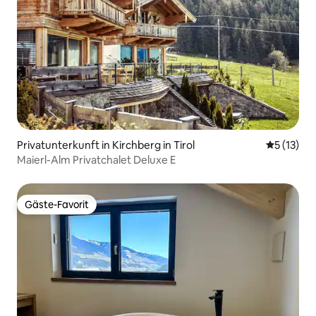
Privatunterkunft in Kirchberg in Tirol
Durchschn
5 (13)
Maierl-Alm Privatchalet Deluxe E
Gäste-Favorit
Gäste-Favorit