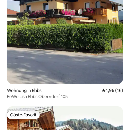
Wohnung in Ebbs
Durchschnittl
4,96 (46)
FeWo Lisa Ebbs Oberndorf 105
Gäste-Favorit
Gäste-Favorit